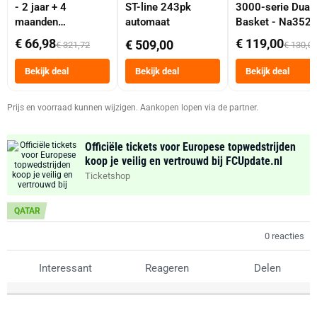
- 2 jaar + 4
ST-line 243pk
3000-serie Dual
maanden
automaat
Basket - Na352
abonnement
Dubbele Mand 9 
€ 66,98
€ 119,00
€ 509,00
€ 321,72
€ 130,0
Tot 6 Personen
Heteluchtfriteus
Bekijk deal
Bekijk deal
Bekijk deal
Zwart
Prijs en voorraad kunnen wijzigen. Aankopen lopen via de partner.
Officiële tickets voor Europese topwedstrijden
koop je veilig en vertrouwd bij FCUpdate.nl
Ticketshop
QATAR
0 reacties
Interessant
Reageren
Delen