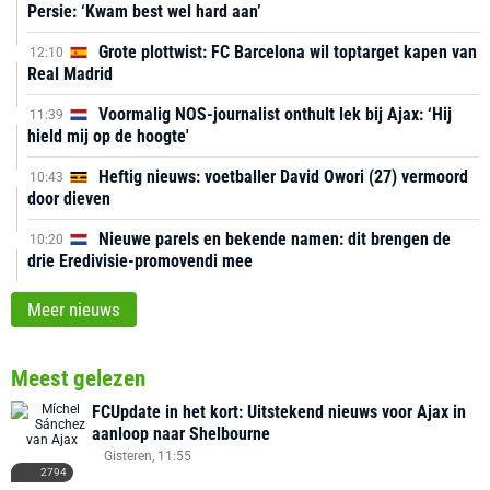
Persie: ‘Kwam best wel hard aan’
Grote plottwist: FC Barcelona wil toptarget kapen van
12:10
Real Madrid
Voormalig NOS-journalist onthult lek bij Ajax: ‘Hij
11:39
hield mij op de hoogte'
Heftig nieuws: voetballer David Owori (27) vermoord
10:43
door dieven
Nieuwe parels en bekende namen: dit brengen de
10:20
drie Eredivisie-promovendi mee
Meer nieuws
Meest gelezen
FCUpdate in het kort: Uitstekend nieuws voor Ajax in
aanloop naar Shelbourne
Gisteren, 11:55
2794