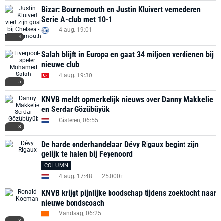
Bizar: Bournemouth en Justin Kluivert vernederen
Serie A-club met 10-1
4 aug. 19:01
4
Salah blijft in Europa en gaat 34 miljoen verdienen bij
nieuwe club
4 aug. 19:30
5
KNVB meldt opmerkelijk nieuws over Danny Makkelie
en Serdar Gözübüyük
Gisteren, 06:55
8
De harde onderhandelaar Dévy Rigaux begint zijn
gelijk te halen bij Feyenoord
COLUMN
4 aug. 17:48
25.000+
KNVB krijgt pijnlijke boodschap tijdens zoektocht naar
nieuwe bondscoach
Vandaag, 06:25
8