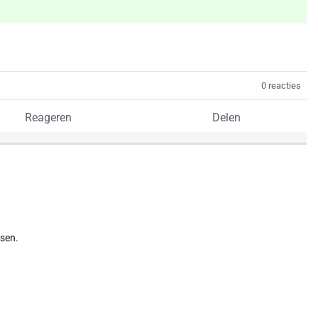
0 reacties
Reageren
Delen
tsen.