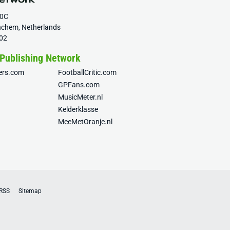
20C
nchem, Netherlands
02
 Publishing Network
fers.com
FootballCritic.com
GPFans.com
MusicMeter.nl
Kelderklasse
MeeMetOranje.nl
RSS
Sitemap