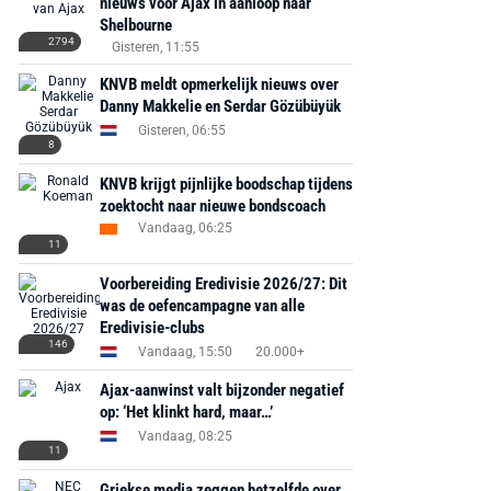
nieuws voor Ajax in aanloop naar
Shelbourne
2794
Gisteren, 11:55
KNVB meldt opmerkelijk nieuws over
Danny Makkelie en Serdar Gözübüyük
Gisteren, 06:55
8
KNVB krijgt pijnlijke boodschap tijdens
zoektocht naar nieuwe bondscoach
Vandaag, 06:25
11
Voorbereiding Eredivisie 2026/27: Dit
was de oefencampagne van alle
Eredivisie-clubs
146
Vandaag, 15:50
20.000+
Ajax-aanwinst valt bijzonder negatief
op: ‘Het klinkt hard, maar…’
Vandaag, 08:25
11
Griekse media zeggen hetzelfde over