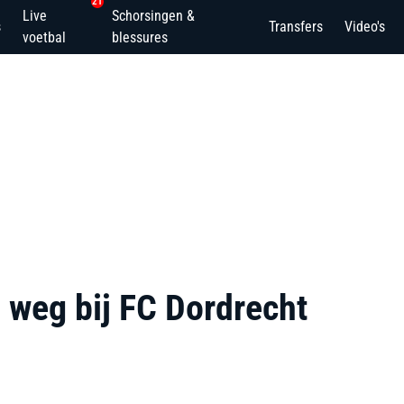
21
Live
Schorsingen &
s
Transfers
Video's
voetbal
blessures
n weg bij FC Dordrecht