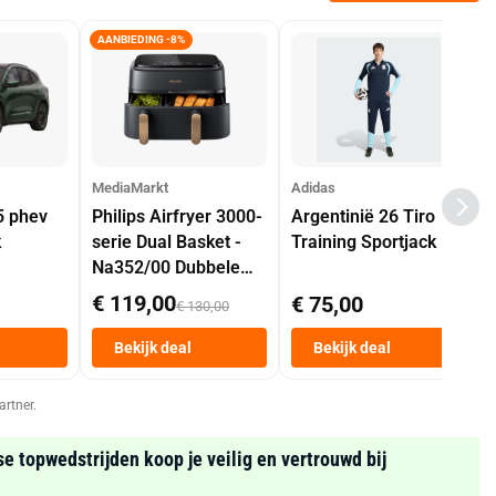
AANBIEDING -8%
MediaMarkt
Adidas
5 phev
Philips Airfryer 3000-
Argentinië 26 Tiro
k
serie Dual Basket -
Training Sportjack
Na352/00 Dubbele
Mand 9 L Tot 6
€ 119,00
€ 75,00
€ 130,00
Personen
Heteluchtfriteuse
Bekijk deal
Bekijk deal
Zwart
artner.
se topwedstrijden koop je veilig en vertrouwd bij