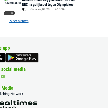
NEC na gelijkspel tegen Olympiakos
Gisteren, 08:20
20.000+
10
Meer nieuws
e app
 social media
& Media
blishing Network