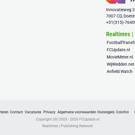
Innovatieweg 
7007 CD, Doeti
+31(315)-7640
Realtimes |
FootballTrans
FCUpdate.nl
MovieMeter.nl
WijWedden.net
Anfield Watch
teren
Contact
Vacatures
Privacy
Algemene voorwaarden
Huisregels
Colofon
Copyright (©) 2005 - 2026
FCUpdate.nl
Realtimes | Publishing Network