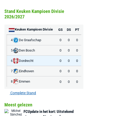
Stand Keuken Kampioen Divisie
2026/2027
Keuken Kampioen Divisie
GS
DS
PT
De Graafschap
0
0
0
4
Den Bosch
0
0
0
5
Dordrecht
0
0
0
6
Eindhoven
0
0
0
7
Emmen
0
0
0
8
Complete Stand
Meest gelezen
FCUpdate in het kort: Uitstekend