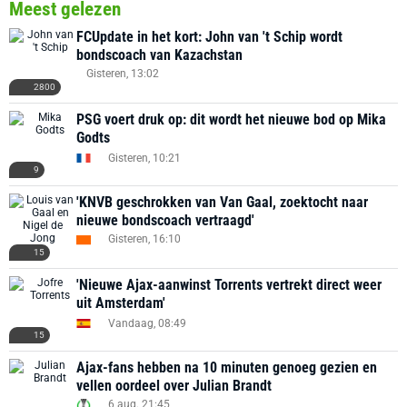
Meest gelezen
FCUpdate in het kort: John van 't Schip wordt
bondscoach van Kazachstan
Gisteren, 13:02
2800
PSG voert druk op: dit wordt het nieuwe bod op Mika
Godts
Gisteren, 10:21
9
'KNVB geschrokken van Van Gaal, zoektocht naar
nieuwe bondscoach vertraagd'
Gisteren, 16:10
15
'Nieuwe Ajax-aanwinst Torrents vertrekt direct weer
uit Amsterdam'
Vandaag, 08:49
15
Ajax-fans hebben na 10 minuten genoeg gezien en
vellen oordeel over Julian Brandt
6 aug. 21:45