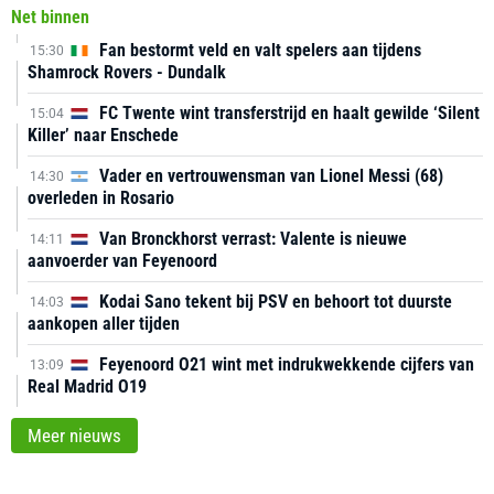
Net binnen
Fan bestormt veld en valt spelers aan tijdens
15:30
Shamrock Rovers - Dundalk
FC Twente wint transferstrijd en haalt gewilde ‘Silent
15:04
Killer’ naar Enschede
Vader en vertrouwensman van Lionel Messi (68)
14:30
overleden in Rosario
Van Bronckhorst verrast: Valente is nieuwe
14:11
aanvoerder van Feyenoord
Kodai Sano tekent bij PSV en behoort tot duurste
14:03
aankopen aller tijden
Feyenoord O21 wint met indrukwekkende cijfers van
13:09
Real Madrid O19
Meer nieuws