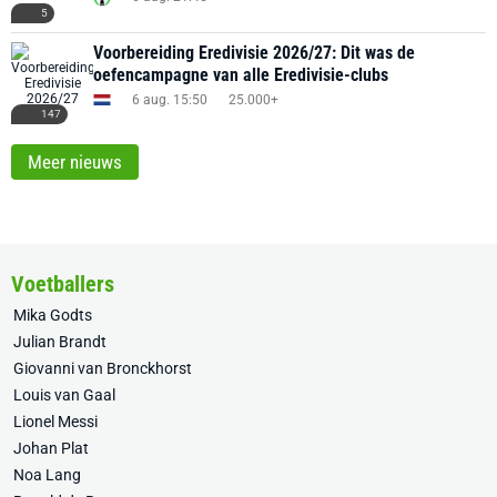
5
Voorbereiding Eredivisie 2026/27: Dit was de
oefencampagne van alle Eredivisie-clubs
6 aug. 15:50
25.000+
147
Meer nieuws
Voetballers
Mika Godts
Julian Brandt
Giovanni van Bronckhorst
Louis van Gaal
Lionel Messi
Johan Plat
Noa Lang