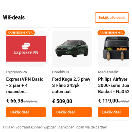
WK-deals
Bekijk alle deals
AANBIEDING -79%
AANBIEDING -8%
ExpressVPN
Broekhuis
MediaMarkt
ExpressVPN Basic
Ford Kuga 2.5 phev
Philips Airfryer
- 2 jaar + 4
ST-line 243pk
3000-serie Dual
maanden
automaat
Basket - Na352
abonnement
Dubbele Mand 9 
€ 66,98
€ 119,00
€ 509,00
€ 321,72
€ 130,0
Tot 6 Personen
Heteluchtfriteus
Bekijk deal
Bekijk deal
Bekijk deal
Zwart
Prijs en voorraad kunnen wijzigen. Aankopen lopen via de partner.