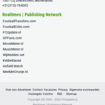
7007 CD, Doetinchem, Netherlands
+31(315)-764002
Realtimes | Publishing Network
FootballTransfers.com
FootballCritic.com
FCUpdate.nl
GPFans.com
MovieMeter.nl
MusicMeter.nl
WijWedden.net
Kelderklasse
Anfield Watch
MeeMetOranje.nl
Over ons
Adverteren
Contact
Vacatures
Privacy
Algemene voorwaarden
Huisregels
Colofon
RSS
Sitemap
Copyright (©) 2005 - 2026
FCUpdate.nl
Realtimes | Publishing Network