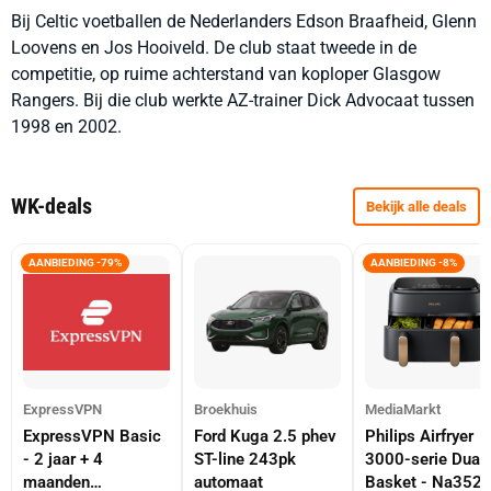
Bij Celtic voetballen de Nederlanders Edson Braafheid, Glenn
Loovens en Jos Hooiveld. De club staat tweede in de
competitie, op ruime achterstand van koploper Glasgow
Rangers. Bij die club werkte AZ-trainer Dick Advocaat tussen
1998 en 2002.
WK-deals
Bekijk alle deals
AANBIEDING -79%
AANBIEDING -8%
ExpressVPN
Broekhuis
MediaMarkt
ExpressVPN Basic
Ford Kuga 2.5 phev
Philips Airfryer
- 2 jaar + 4
ST-line 243pk
3000-serie Dual
maanden
automaat
Basket - Na352