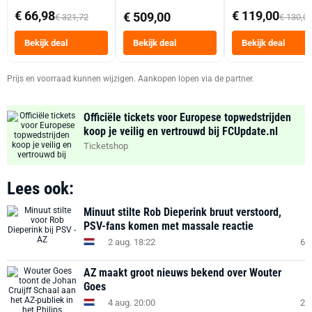
abonnement
Dubbele Mand 9 
€ 66,98
€ 119,00
€ 509,00
€ 321,72
€ 130,0
Tot 6 Personen
Heteluchtfriteus
Bekijk deal
Bekijk deal
Bekijk deal
Zwart
Prijs en voorraad kunnen wijzigen. Aankopen lopen via de partner.
Officiële tickets voor Europese topwedstrijden
koop je veilig en vertrouwd bij FCUpdate.nl
Ticketshop
Lees ook:
Minuut stilte Rob Dieperink bruut verstoord,
PSV-fans komen met massale reactie
2 aug. 18:22
6
AZ maakt groot nieuws bekend over Wouter
Goes
4 aug. 20:00
2