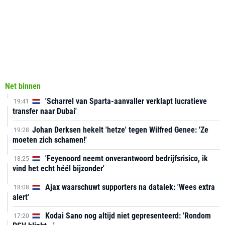
Net binnen
'Scharrel van Sparta-aanvaller verklapt lucratieve
19:41
transfer naar Dubai'
Johan Derksen hekelt 'hetze' tegen Wilfred Genee: 'Ze
19:28
moeten zich schamen!'
'Feyenoord neemt onverantwoord bedrijfsrisico, ik
18:25
vind het echt héél bijzonder'
Ajax waarschuwt supporters na datalek: 'Wees extra
18:08
alert'
Kodai Sano nog altijd niet gepresenteerd: 'Rondom
17:20