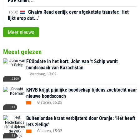
PSV klinkt...'
Givairo Read eerlijk over afgeketste transfer: 'Het
16:32
lijkt erop dat...'
Meer nieuws
Meest gelezen
FCUpdate in het kort: John van 't Schip wordt
bondscoach van Kazachstan
Vandaag, 13:02
2800
KNVB krijgt pijnlijke boodschap tijdens zoektocht naar
nieuwe bondscoach
Gisteren, 06:25
11
Buitenlandse krant verbijsterd door Oranje: ‘Het heeft
iets zieligs’
Gisteren, 15:32
12