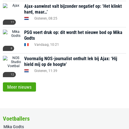
Ajax-aanwinst valt bijzonder negatief op: ‘Het klinkt
hard, maar…’
Gisteren, 08:25
11
PSG voert druk op: dit wordt het nieuwe bod op Mika
Godts
Vandaag, 10:21
8
Voormalig NOS-journalist onthult lek bij Ajax: ‘Hij
hield mij op de hoogte'
Gisteren, 11:39
12
Meer nieuws
Voetballers
Mika Godts