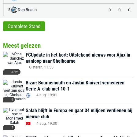
Den Bosch
0
0
0
5
Complete Stand
Meest gelezen
FCUpdate in het kort: Uitstekend nieuws voor Ajax in
aanloop naar Shelbourne
Gisteren, 11:55
2794
Bizar: Bournemouth en Justin Kluivert vernederen
Serie A-club met 10-1
4 aug. 19:01
4
Salah blijft in Europa en gaat 34 miljoen verdienen bij
nieuwe club
4 aug. 19:30
5