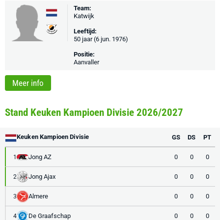
Team:
Katwijk
Leeftijd:
50 jaar (6 jun. 1976)
Positie:
Aanvaller
Meer info
Stand Keuken Kampioen Divisie 2026/2027
Keuken Kampioen Divisie
GS
DS
PT
Jong AZ
0
0
0
1
Jong Ajax
0
0
0
2
Almere
0
0
0
3
De Graafschap
0
0
0
4