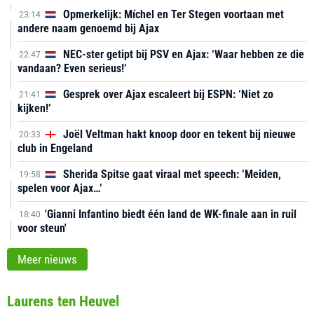
Opmerkelijk: Míchel en Ter Stegen voortaan met
23:14
andere naam genoemd bij Ajax
NEC-ster getipt bij PSV en Ajax: ‘Waar hebben ze die
22:47
vandaan? Even serieus!’
Gesprek over Ajax escaleert bij ESPN: ‘Niet zo
21:41
kijken!’
Joël Veltman hakt knoop door en tekent bij nieuwe
20:33
club in Engeland
Sherida Spitse gaat viraal met speech: ‘Meiden,
19:58
spelen voor Ajax…’
'Gianni Infantino biedt één land de WK-finale aan in ruil
18:40
voor steun'
Meer nieuws
Laurens ten Heuvel