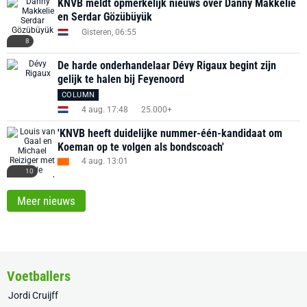
KNVB meldt opmerkelijk nieuws over Danny Makkelie
en Serdar Gözübüyük
Gisteren, 06:55
8
De harde onderhandelaar Dévy Rigaux begint zijn
gelijk te halen bij Feyenoord
COLUMN
4 aug. 17:48
25.000+
'KNVB heeft duidelijke nummer-één-kandidaat om
Koeman op te volgen als bondscoach'
4 aug. 13:01
10
Meer nieuws
Voetballers
Jordi Cruijff