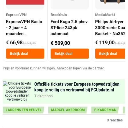
ExpressVPN
Broekhuis
MediaMarkt
ExpressVPN Basic
Ford Kuga 2.5 phev
Philips Airfryer
- 2 jaar + 4
ST-line 243pk
3000-serie Dual
maanden
automaat
Basket - Na352
abonnement
Dubbele Mand 9 
€ 66,98
€ 119,00
€ 509,00
€ 321,72
€ 130,0
Tot 6 Personen
Heteluchtfriteus
Bekijk deal
Bekijk deal
Bekijk deal
Zwart
Prijs en voorraad kunnen wijzigen. Aankopen lopen via de partner.
Officiële tickets voor Europese topwedstrijden
koop je veilig en vertrouwd bij FCUpdate.nl
Ticketshop
LAURENS TEN HEUVEL
MARCEL AKERBOOM
F. KARREMAN
G
0 reacties