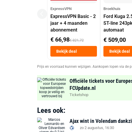
ExpressVPN
Broekhuis
ExpressVPN Basic - 2
Ford Kuga 2.
jaar + 4 maanden
ST-line 243p
abonnement
automaat
€ 66,98
€ 509,00
€ 321,72
Bekijk deal
Bekijk deal
Prijs en voorraad kunnen wijzigen. Aankopen lopen via de p
Officiële tickets voor Europe
FCUpdate.nl
Ticketshop
Lees ook:
Ajax wint in Volendam dankz
zo 2 augustus, 16:30