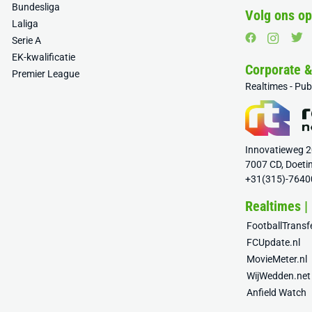
Bundesliga
Volg ons op
Laliga
Serie A
EK-kwalificatie
Corporate 
Premier League
Realtimes - Pu
Innovatieweg 
7007 CD, Doeti
+31(315)-7640
Realtimes |
FootballTrans
FCUpdate.nl
MovieMeter.nl
WijWedden.net
Anfield Watch