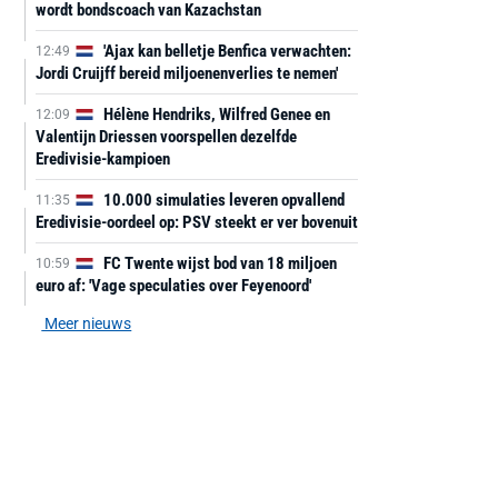
wordt bondscoach van Kazachstan
'Ajax kan belletje Benfica verwachten:
12:49
Jordi Cruijff bereid miljoenenverlies te nemen'
Hélène Hendriks, Wilfred Genee en
12:09
Valentijn Driessen voorspellen dezelfde
Eredivisie-kampioen
10.000 simulaties leveren opvallend
11:35
Eredivisie-oordeel op: PSV steekt er ver bovenuit
FC Twente wijst bod van 18 miljoen
10:59
euro af: 'Vage speculaties over Feyenoord'
Meer nieuws
AANBIEDING -40%
AANBIEDING -19%