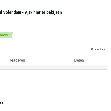
 Volendam - Ajax hier te bekijken
DIVISIE
0 reacties
Reageren
Delen
tsen.