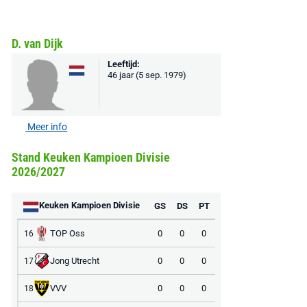
D. van Dijk
Leeftijd:
46 jaar (5 sep. 1979)
Meer info
Stand Keuken Kampioen Divisie
2026/2027
Keuken Kampioen Divisie
GS
DS
PT
TOP Oss
0
0
0
16
Jong Utrecht
0
0
0
17
VVV
0
0
0
18