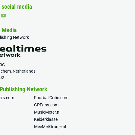
 social media
& Media
blishing Network
20C
nchem, Netherlands
02
 Publishing Network
fers.com
FootballCritic.com
GPFans.com
MusicMeter.nl
Kelderklasse
MeeMetOranje.nl