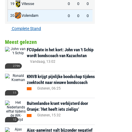
Vitesse
0
0
0
19
Volendam
0
0
0
20
Complete Stand
Meest gelezen
FCUpdate in het kort: John van 't Schip
wordt bondscoach van Kazachstan
Vandaag, 13:02
2796
KNVB krijgt pijnlijke boodschap tijdens
zoektocht naar nieuwe bondscoach
Gisteren, 06:25
11
Buitenlandse krant verbijsterd door
Oranje: ‘Het heeft iets zieligs’
Gisteren, 15:32
12
Ajax-aanwinst valt bijzonder negatief