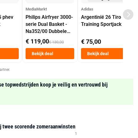
MediaMarkt
Adidas
5 phev
Philips Airfryer 3000-
Argentinië 26 Tiro
k
serie Dual Basket -
Training Sportjack
Na352/00 Dubbele
Mand 9 L Tot 6
€ 119,00
€ 75,00
€ 130,00
Personen
Heteluchtfriteuse
Bekijk deal
Bekijk deal
Zwart
artner.
se topwedstrijden koop je veilig en vertrouwd bij
ij twee scorende zomeraanwinsten
1