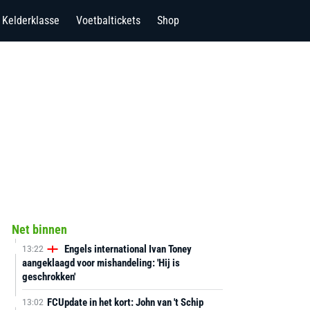
Kelderklasse
Voetbaltickets
Shop
Net binnen
Engels international Ivan Toney
13:22
aangeklaagd voor mishandeling: 'Hij is
geschrokken'
FCUpdate in het kort: John van 't Schip
13:02