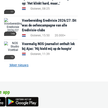
op: ‘Het klinkt hard, maar…’
Gisteren, 08:25
11
Voorbereiding Eredivisie 2026/27: Dit
was de oefencampagne van alle
Eredivisie-clubs
146
Gisteren, 15:50
20.000+
Voormalig NOS-journalist onthult lek
bij Ajax: ‘Hij hield mij op de hoogte'
Gisteren, 11:39
12
Meer nieuws
e app