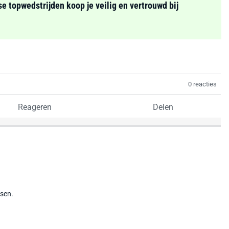
se topwedstrijden koop je veilig en vertrouwd bij
0 reacties
Reageren
Delen
tsen.