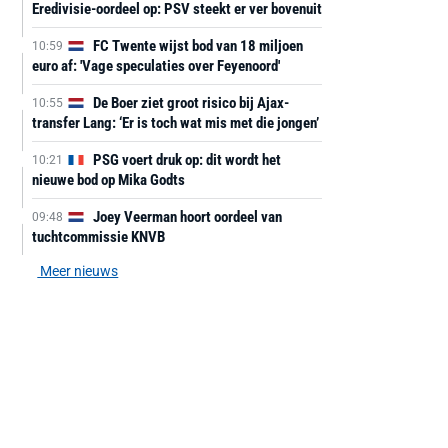
Eredivisie-oordeel op: PSV steekt er ver bovenuit
FC Twente wijst bod van 18 miljoen
10:59
euro af: 'Vage speculaties over Feyenoord'
De Boer ziet groot risico bij Ajax-
10:55
transfer Lang: ‘Er is toch wat mis met die jongen’
PSG voert druk op: dit wordt het
10:21
nieuwe bod op Mika Godts
Joey Veerman hoort oordeel van
09:48
tuchtcommissie KNVB
Meer nieuws