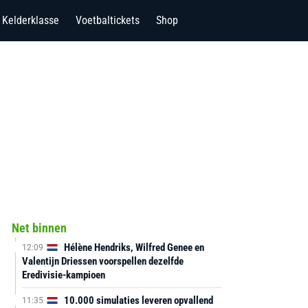
Kelderklasse
Voetbaltickets
Shop
Net binnen
Hélène Hendriks, Wilfred Genee en
12:09
Valentijn Driessen voorspellen dezelfde
Eredivisie-kampioen
10.000 simulaties leveren opvallend
11:35