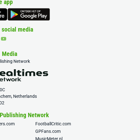
e app
 social media
& Media
blishing Network
20C
nchem, Netherlands
02
 Publishing Network
fers.com
FootballCritic.com
GPFans.com
MusicMeter.nl