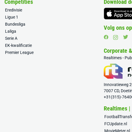
Competities
Download d
Eredivisie
Ligue 1
Bundesliga
Volg ons op
Laliga
Serie A
EK-kwalificatie
Corporate 
Premier League
Realtimes - Pu
Innovatieweg 
7007 CD, Doeti
+31(315)-7640
Realtimes |
FootballTrans
FCUpdate.nl
MovieMeter.nl