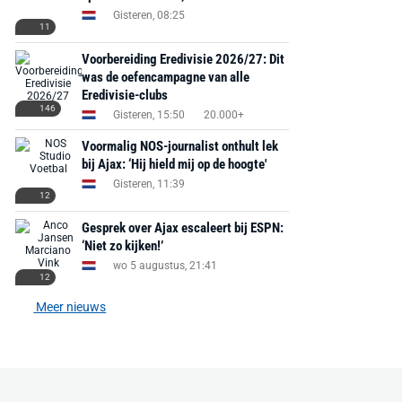
Gisteren, 08:25
11
Voorbereiding Eredivisie 2026/27: Dit
was de oefencampagne van alle
Eredivisie-clubs
146
Gisteren, 15:50
20.000+
Voormalig NOS-journalist onthult lek
bij Ajax: ‘Hij hield mij op de hoogte'
Gisteren, 11:39
12
Gesprek over Ajax escaleert bij ESPN:
‘Niet zo kijken!’
wo 5 augustus, 21:41
12
Meer nieuws