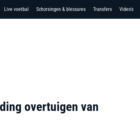
Live voetbal
Schorsingen & blessures
Transfers
Video's
ding overtuigen van