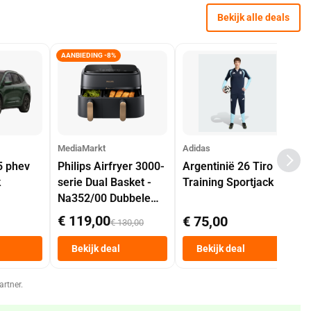
Bekijk alle deals
AANBIEDING -8%
MediaMarkt
Adidas
5 phev
Philips Airfryer 3000-
Argentinië 26 Tiro
k
serie Dual Basket -
Training Sportjack
Na352/00 Dubbele
Mand 9 L Tot 6
€ 119,00
€ 75,00
€ 130,00
Personen
Heteluchtfriteuse
Bekijk deal
Bekijk deal
Zwart
artner.