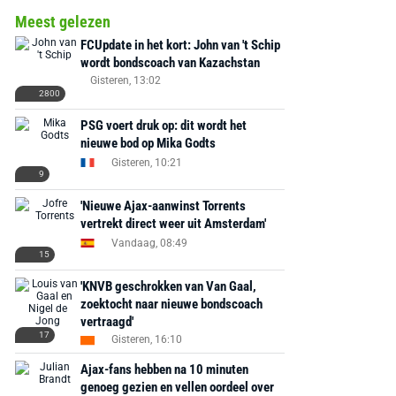
PlayStation 5
Ground Boots Kids
Soundbar Zw
Meest gelezen
FCUpdate in het kort: John van 't Schip
€ 78,00
€ 888,00
€ 29,99
€ 130,00
€ 
wordt bondscoach van Kazachstan
Gisteren, 13:02
Bekijk deal
Bekijk deal
Bekijk deal
2800
PSG voert druk op: dit wordt het
nieuwe bod op Mika Godts
Gisteren, 10:21
9
'Nieuwe Ajax-aanwinst Torrents
vertrekt direct weer uit Amsterdam'
Vandaag, 08:49
15
'KNVB geschrokken van Van Gaal,
zoektocht naar nieuwe bondscoach
vertraagd'
17
Gisteren, 16:10
Ajax-fans hebben na 10 minuten
genoeg gezien en vellen oordeel over