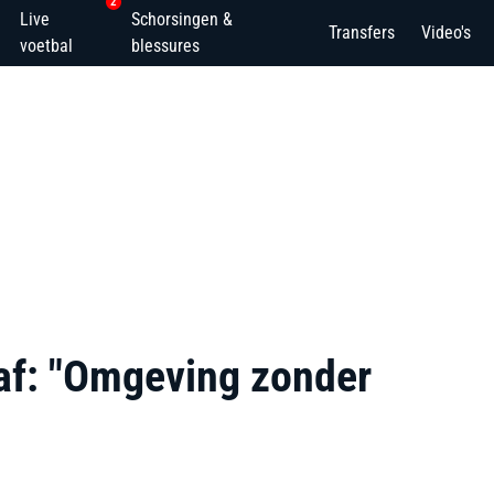
2
Live
Schorsingen &
Transfers
Video's
voetbal
blessures
 af: "Omgeving zonder