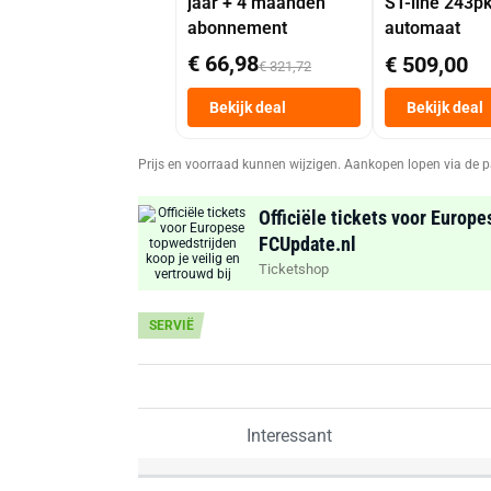
jaar + 4 maanden
ST-line 243p
abonnement
automaat
€ 66,98
€ 509,00
€ 321,72
Bekijk deal
Bekijk deal
Prijs en voorraad kunnen wijzigen. Aankopen lopen via de p
Officiële tickets voor Europe
FCUpdate.nl
Ticketshop
SERVIË
Interessant