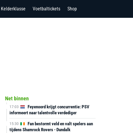
Kelderklasse
Voetbaltickets
Shop
Net binnen
Feyenoord krijgt concurrentie: PSV
17:03
informeert naar talentvolle verdediger
Fan bestormt veld en valt spelers aan
15:30
tijdens Shamrock Rovers - Dundalk