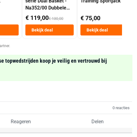
k
serie Dual Basket -
Training Sportjack
Na352/00 Dubbele
Mand 9 L Tot 6
€ 119,00
€ 75,00
€ 130,00
Personen
Heteluchtfriteuse
Bekijk deal
Bekijk deal
Zwart
artner.
se topwedstrijden koop je veilig en vertrouwd bij
0 reacties
Reageren
Delen