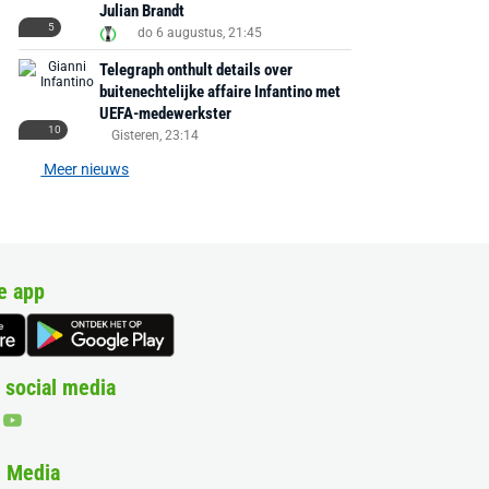
Julian Brandt
5
do 6 augustus, 21:45
Telegraph onthult details over
buitenechtelijke affaire Infantino met
UEFA-medewerkster
10
Gisteren, 23:14
Meer nieuws
e app
 social media
& Media