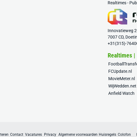
Realtimes - Pu
Innovatieweg 
7007 CD, Doeti
+31(315)-7640
Realtimes |
FootballTrans
FCUpdate.nl
MovieMeter.nl
WijWedden.net
Anfield Watch
teren
Contact
Vacatures
Privacy
Algemene voorwaarden
Huisregels
Colofon