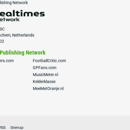
blishing Network
20C
nchem, Netherlands
02
 Publishing Network
fers.com
FootballCritic.com
GPFans.com
MusicMeter.nl
Kelderklasse
MeeMetOranje.nl
RSS
Sitemap