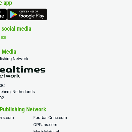
e app
 social media
& Media
blishing Network
20C
nchem, Netherlands
02
 Publishing Network
fers.com
FootballCritic.com
GPFans.com
MusicMeter.nl