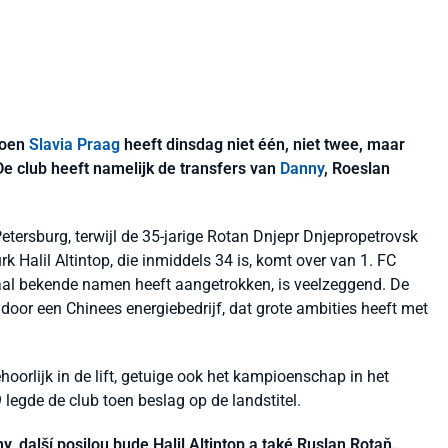
ioen
Slavia Praag
heeft dinsdag niet één, niet twee, maar
De club heeft namelijk de transfers van
Danny
, Roeslan
etersburg, terwijl de 35-jarige Rotan Dnjepr Dnjepropetrovsk
urk Halil Altintop, die inmiddels 34 is, komt over van 1. FC
onaal bekende namen heeft aangetrokken, is veelzeggend. De
oor een Chinees energiebedrijf, dat grote ambities heeft met
oorlijk in de lift, getuige ook het kampioenschap in het
legde de club toen beslag op de landstitel.
y, další posilou bude Halil Altintop a také Ruslan Rotaň.