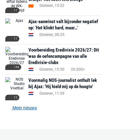
Gisteren, 15:32
11
Ajax-aanwinst valt bijzonder negatief
op: ‘Het klinkt hard, maar…’
Gisteren, 08:25
11
Voorbereiding Eredivisie 2026/27: Dit
was de oefencampagne van alle
Eredivisie-clubs
146
Gisteren, 15:50
20.000+
Voormalig NOS-journalist onthult lek
bij Ajax: ‘Hij hield mij op de hoogte'
Gisteren, 11:39
12
Meer nieuws