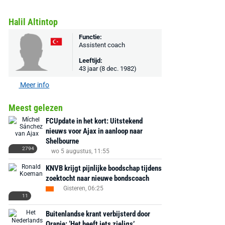
€ 78,00
€ 888,00
€ 29,99
€ 130,00
€ 
Halil Altintop
Bekijk deal
Bekijk deal
Bekijk deal
Functie:
Assistent coach
Leeftijd:
43 jaar (8 dec. 1982)
Meer info
Meest gelezen
FCUpdate in het kort: Uitstekend
nieuws voor Ajax in aanloop naar
Shelbourne
2794
wo 5 augustus, 11:55
KNVB krijgt pijnlijke boodschap tijdens
zoektocht naar nieuwe bondscoach
Gisteren, 06:25
11
Buitenlandse krant verbijsterd door
Oranje: ‘Het heeft iets zieligs’