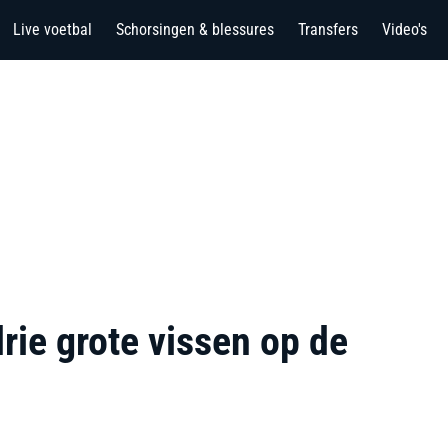
Live voetbal
Schorsingen & blessures
Transfers
Video's
rie grote vissen op de