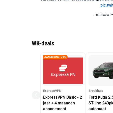
pic.tw
— SK Slavia Pr
WK-deals
AANBIEDING -79%
ExpressVPN
Broekhuis
ExpressVPN Basic - 2
Ford Kuga 2.
jaar + 4 maanden
ST-line 243p
abonnement
automaat