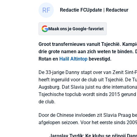
Redactie FCUpdate
| Redacteur
Maak ons je Google-favoriet
Groot transfernieuws vanuit Tsjechië. Kamp
drie grote namen aan zich weten te binden. 
Rotan en
Halil Altintop
bevestigd.
De 33-jarige Danny stapt over van Zenit Sint-P
heeft ingeruild voor de club uit Tsjechië. De T
Augsburg. Dat Slavia juist nu drie internati
Tsjechische topclub wordt sinds 2015 gerund d
de club.
Door de Chinese invloeden zit Slavia Praag beh
afgelopen seizoen. Voor het eerste sinds 2009 
Jaroslav Tvrdík: Ke klubu se připojí Dann