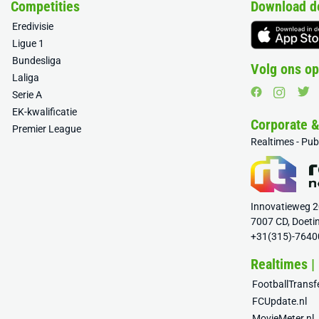
Competities
Download d
Eredivisie
Ligue 1
Bundesliga
Volg ons op
Laliga
Serie A
EK-kwalificatie
Corporate 
Premier League
Realtimes - Pu
Innovatieweg 
7007 CD, Doeti
+31(315)-7640
Realtimes |
FootballTrans
FCUpdate.nl
MovieMeter.nl