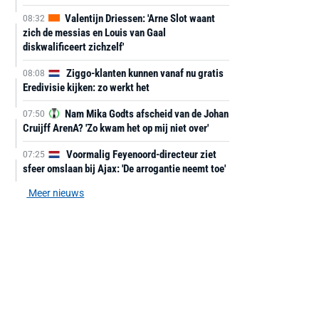
Valentijn Driessen: 'Arne Slot waant
08:32
zich de messias en Louis van Gaal
diskwalificeert zichzelf'
Ziggo-klanten kunnen vanaf nu gratis
08:08
Eredivisie kijken: zo werkt het
Nam Mika Godts afscheid van de Johan
07:50
Cruijff ArenA? 'Zo kwam het op mij niet over'
Voormalig Feyenoord-directeur ziet
07:25
sfeer omslaan bij Ajax: 'De arrogantie neemt toe'
Meer nieuws