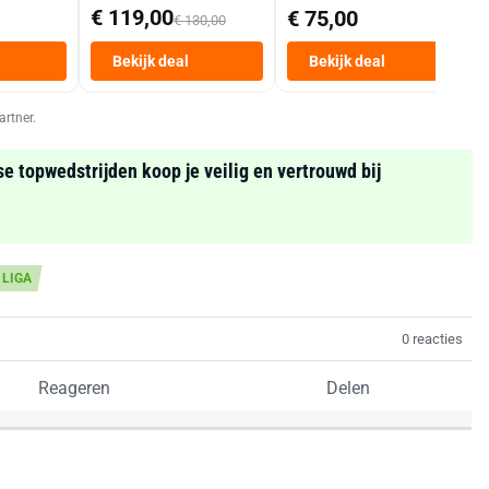
Mand 9 L Tot 6
€ 119,00
€ 75,00
€ 130,00
Personen
Heteluchtfriteuse
Bekijk deal
Bekijk deal
Zwart
artner.
se topwedstrijden koop je veilig en vertrouwd bij
 LIGA
0 reacties
Reageren
Delen