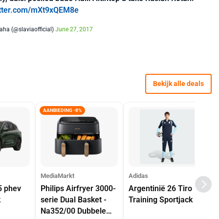
itter.com/mXt9xQEM8e
aha (@slaviaofficial)
June 27, 2017
Bekijk alle deals
AANBIEDING -8%
MediaMarkt
Adidas
5 phev
Philips Airfryer 3000-
Argentinië 26 Tiro
k
serie Dual Basket -
Training Sportjack
Na352/00 Dubbele