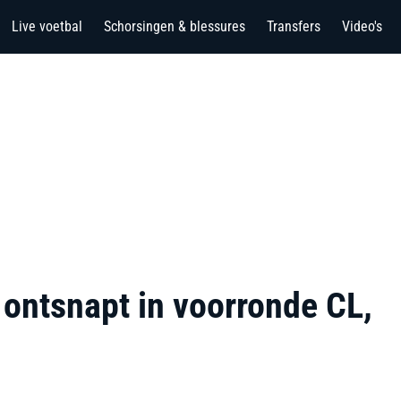
Live voetbal
Schorsingen & blessures
Transfers
Video's
 ontsnapt in voorronde CL,