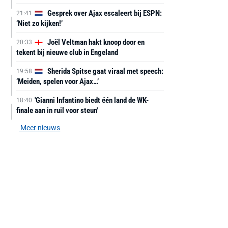
Gesprek over Ajax escaleert bij ESPN:
21:41
‘Niet zo kijken!’
Joël Veltman hakt knoop door en
20:33
tekent bij nieuwe club in Engeland
Sherida Spitse gaat viraal met speech:
19:58
‘Meiden, spelen voor Ajax…’
'Gianni Infantino biedt één land de WK-
18:40
finale aan in ruil voor steun'
Meer nieuws