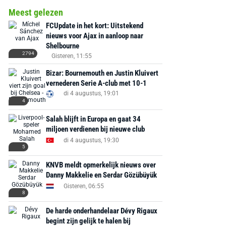
Meest gelezen
FCUpdate in het kort: Uitstekend
nieuws voor Ajax in aanloop naar
Shelbourne
2794
Gisteren, 11:55
Bizar: Bournemouth en Justin Kluivert
vernederen Serie A-club met 10-1
di 4 augustus, 19:01
4
Salah blijft in Europa en gaat 34
miljoen verdienen bij nieuwe club
di 4 augustus, 19:30
AANBIEDING -40%
AANBIEDING -19%
5
KNVB meldt opmerkelijk nieuws over
Danny Makkelie en Serdar Gözübüyük
Gisteren, 06:55
8
De harde onderhandelaar Dévy Rigaux
MediaMarkt
Adidas
MediaMarkt
begint zijn gelijk te halen bij
EA Sports FC 26 -
F50 Messi Elite Firm
Sonos Arc Ul