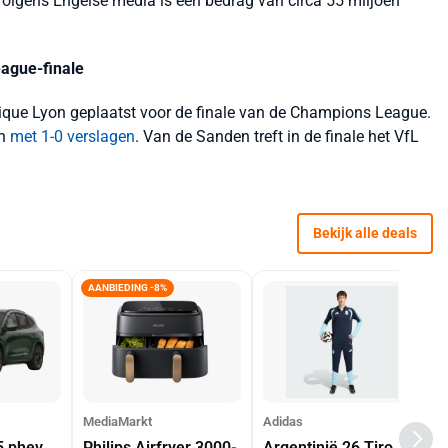
olgens Engelse media is een bedrag van circa 55 miljoen
ague-finale
que Lyon geplaatst voor de finale van de Champions League.
in
met 1-0 verslagen
. Van de Sanden treft in de finale het VfL
Bekijk alle deals
AANBIEDING -8%
MediaMarkt
Adidas
5 phev
Philips Airfryer 3000-
Argentinië 26 Tiro