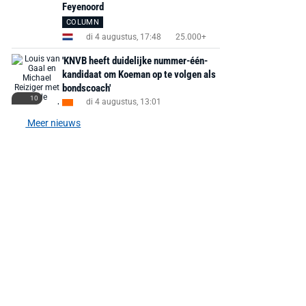
Feyenoord
PlayStation 5
Ground Boots Kids
Soundbar Zw
COLUMN
di 4 augustus, 17:48
25.000+
€ 78,00
€ 888,00
€ 29,99
€ 130,00
€ 
'KNVB heeft duidelijke nummer-één-
kandidaat om Koeman op te volgen als
Bekijk deal
Bekijk deal
Bekijk deal
bondscoach'
10
di 4 augustus, 13:01
Meer nieuws