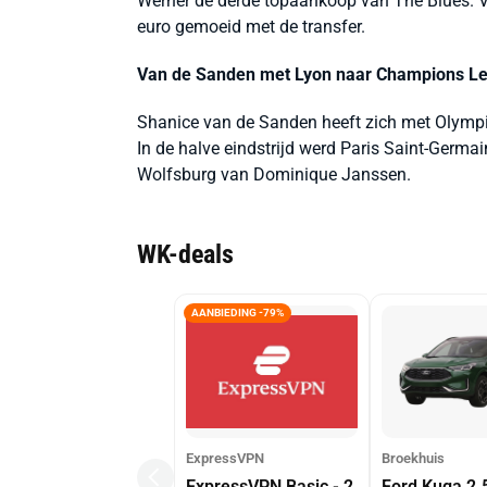
Werner de derde topaankoop van The Blues. V
euro gemoeid met de transfer.
Van de Sanden met Lyon naar Champions Le
Shanice van de Sanden heeft zich met Olympi
In de halve eindstrijd werd Paris Saint-Germa
Wolfsburg van Dominique Janssen.
WK-deals
AANBIEDING -79%
ExpressVPN
Broekhuis
ExpressVPN Basic - 2
Ford Kuga 2.