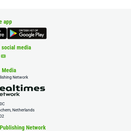
e app
 social media
& Media
blishing Network
20C
nchem, Netherlands
02
 Publishing Network