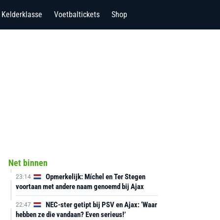
Kelderklasse
Voetbaltickets
Shop
Net binnen
Opmerkelijk: Míchel en Ter Stegen
23:14
voortaan met andere naam genoemd bij Ajax
NEC-ster getipt bij PSV en Ajax: ‘Waar
22:47
hebben ze die vandaan? Even serieus!’