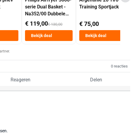
k
serie Dual Basket -
Training Sportjack
Na352/00 Dubbele
Mand 9 L Tot 6
€ 119,00
€ 75,00
€ 130,00
Personen
Heteluchtfriteuse
Bekijk deal
Bekijk deal
Zwart
artner.
0 reacties
Reageren
Delen
tsen.