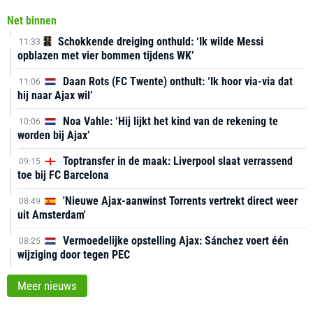
Net binnen
Schokkende dreiging onthuld: ‘Ik wilde Messi
11:33
opblazen met vier bommen tijdens WK’
Daan Rots (FC Twente) onthult: ‘Ik hoor via-via dat
11:06
hij naar Ajax wil’
Noa Vahle: ‘Hij lijkt het kind van de rekening te
10:06
worden bij Ajax’
Toptransfer in de maak: Liverpool slaat verrassend
09:15
toe bij FC Barcelona
'Nieuwe Ajax-aanwinst Torrents vertrekt direct weer
08:49
uit Amsterdam'
Vermoedelijke opstelling Ajax: Sánchez voert één
08:25
wijziging door tegen PEC
Meer nieuws