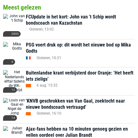
Meest gelezen
FCUpdate in het kort: John van 't Schip wordt
bondscoach van Kazachstan
Gisteren, 13:02
2800
PSG voert druk op: dit wordt het nieuwe bod op Mika
Godts
Gisteren, 10:21
9
Buitenlandse krant verbijsterd door Oranje: ‘Het heeft
iets zieligs’
6 aug. 15:32
12
'KNVB geschrokken van Van Gaal, zoektocht naar
nieuwe bondscoach vertraagd'
Gisteren, 16:10
14
Ajax-fans hebben na 10 minuten genoeg gezien en
vellen oordeel over Julian Brandt