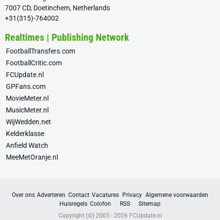
7007 CD, Doetinchem, Netherlands
+31(315)-764002
Realtimes | Publishing Network
FootballTransfers.com
FootballCritic.com
FCUpdate.nl
GPFans.com
MovieMeter.nl
MusicMeter.nl
WijWedden.net
Kelderklasse
Anfield Watch
MeeMetOranje.nl
Over ons
Adverteren
Contact
Vacatures
Privacy
Algemene voorwaarden
Huisregels
Colofon
RSS
Sitemap
Copyright (©) 2005 - 2026
FCUpdate.nl