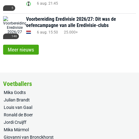
6 aug. 21:45
5
Voorbereiding Eredivisie 2026/27: Dit was de
oefencampagne van alle Eredivisie-clubs
6 aug. 15:50
25.000+
146
Meer nieuws
Voetballers
Mika Godts
Julian Brandt
Louis van Gaal
Ronald de Boer
Jordi Cruijff
Mika Mármol
Giovanni van Bronckhorst