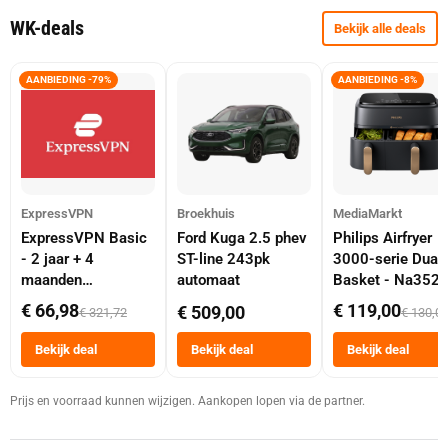
WK-deals
Bekijk alle deals
AANBIEDING -79%
AANBIEDING -8%
ExpressVPN
Broekhuis
MediaMarkt
ExpressVPN Basic
Ford Kuga 2.5 phev
Philips Airfryer
- 2 jaar + 4
ST-line 243pk
3000-serie Dual
maanden
automaat
Basket - Na352
abonnement
Dubbele Mand 9 
€ 66,98
€ 119,00
€ 509,00
€ 321,72
€ 130,0
Tot 6 Personen
Heteluchtfriteus
Bekijk deal
Bekijk deal
Bekijk deal
Zwart
Prijs en voorraad kunnen wijzigen. Aankopen lopen via de partner.