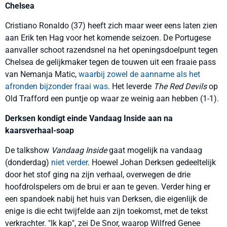
Chelsea
Cristiano Ronaldo (37) heeft zich maar weer eens laten zien
aan Erik ten Hag voor het komende seizoen. De Portugese
aanvaller schoot razendsnel na het openingsdoelpunt tegen
Chelsea de gelijkmaker tegen de touwen uit een fraaie pass
van Nemanja Matic,
waarbij zowel de aanname als het
afronden bijzonder fraai was
. Het leverde
The Red Devils
op
Old Trafford een puntje op waar ze weinig aan hebben (1-1).
Derksen kondigt einde Vandaag Inside aan na
kaarsverhaal-soap
De talkshow
Vandaag Inside
gaat mogelijk na vandaag
(donderdag)
niet verder
. Hoewel Johan Derksen gedeeltelijk
door het stof ging na zijn verhaal, overwegen de drie
hoofdrolspelers om de brui er aan te geven. Verder hing er
een spandoek nabij het huis van Derksen, die eigenlijk de
enige is die echt twijfelde aan zijn toekomst, met de tekst
verkrachter. "Ik kap", zei De Snor, waarop Wilfred Genee