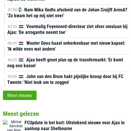
Nam Mika Godts afscheid van de Johan Cruijff ArenA?
07:50
'Zo kwam het op mij niet over'
Voormalig Feyenoord-directeur ziet sfeer omslaan bij
07:25
Ajax: 'De arrogantie neemt toe'
Wouter Goes haast onherkenbaar met nieuw kapsel:
06:55
'Ik wilde eens wat anders'
Ajax heeft groot plan op de transfermarkt: 'Er komt
06:25
nog een kanon'
John van den Brom hakt pijnlijke knoop door bij FC
05:55
Twente: 'Niet leuk om te zeggen'
Meer nieuws
Meest gelezen
FCUpdate in het kort: Uitstekend nieuws voor Ajax in
aanloop naar Shelbourne