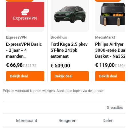
ExpressVPN
Broekhuis
MediaMarkt
ExpressVPN Basic
Ford Kuga 2.5 phev
Philips Airfryer
- 2 jaar + 4
ST-line 243pk
3000-serie Dual
maanden
automaat
Basket - Na352
abonnement
Dubbele Mand 9 
€ 66,98
€ 119,00
€ 509,00
€ 321,72
€ 130,0
Tot 6 Personen
Heteluchtfriteus
Bekijk deal
Bekijk deal
Bekijk deal
Zwart
Prijs en voorraad kunnen wijzigen. Aankopen lopen via de partner.
0 reacties
Interessant
Reageren
Delen