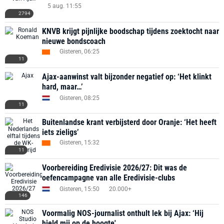
5 aug. 11:55
2794
KNVB krijgt pijnlijke boodschap tijdens zoektocht naar
nieuwe bondscoach
Gisteren, 06:25
11
Ajax-aanwinst valt bijzonder negatief op: ‘Het klinkt
hard, maar…’
Gisteren, 08:25
11
Buitenlandse krant verbijsterd door Oranje: ‘Het heeft
iets zieligs’
Gisteren, 15:32
11
Voorbereiding Eredivisie 2026/27: Dit was de
oefencampagne van alle Eredivisie-clubs
Gisteren, 15:50
20.000+
146
Voormalig NOS-journalist onthult lek bij Ajax: ‘Hij
hield mij op de hoogte'