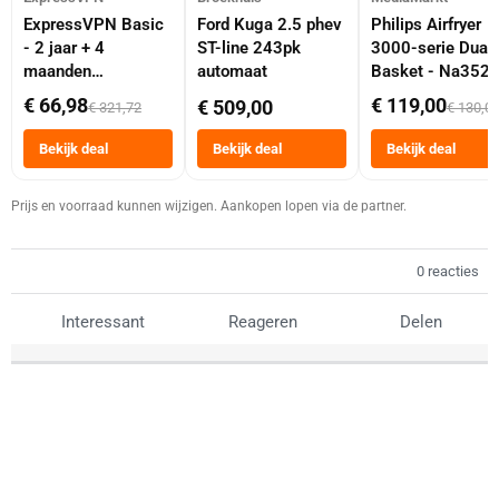
ExpressVPN Basic
Ford Kuga 2.5 phev
Philips Airfryer
- 2 jaar + 4
ST-line 243pk
3000-serie Dual
maanden
automaat
Basket - Na352
abonnement
Dubbele Mand 9 
€ 66,98
€ 119,00
€ 509,00
€ 321,72
€ 130,0
Tot 6 Personen
Heteluchtfriteus
Bekijk deal
Bekijk deal
Bekijk deal
Zwart
Prijs en voorraad kunnen wijzigen. Aankopen lopen via de partner.
0 reacties
Interessant
Reageren
Delen