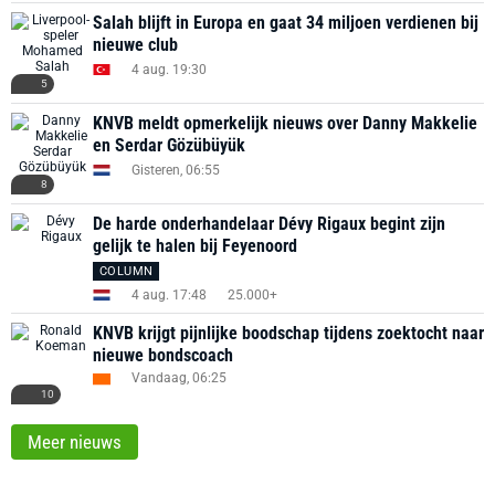
Salah blijft in Europa en gaat 34 miljoen verdienen bij
nieuwe club
4 aug. 19:30
5
KNVB meldt opmerkelijk nieuws over Danny Makkelie
en Serdar Gözübüyük
Gisteren, 06:55
8
De harde onderhandelaar Dévy Rigaux begint zijn
gelijk te halen bij Feyenoord
COLUMN
4 aug. 17:48
25.000+
KNVB krijgt pijnlijke boodschap tijdens zoektocht naar
nieuwe bondscoach
Vandaag, 06:25
10
Meer nieuws