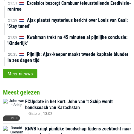
Excelsior bezorgt Cambuur teleurstellende Eredivisie-
21:51
rentree
Ajax plaatst mysterieus bericht over Louis van Gaal:
21:29
'Stay tuned'
Kwakman trekt na 45 minuten al pijnlijke conclusie:
21:09
'Kinderlijk'
Pijnlijk: Ajax-keeper maakt tweede kapitale blunder
20:35
in zes dagen tijd
Meer nieuws
Meest gelezen
FCUpdate in het kort: John van 't Schip wordt
bondscoach van Kazachstan
Gisteren, 13:02
2800
KNVB krijgt pijnlijke boodschap tijdens zoektocht naar