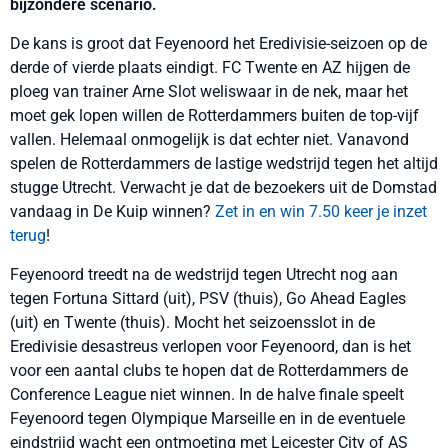
bijzondere scenario.
De kans is groot dat Feyenoord het Eredivisie-seizoen op de
derde of vierde plaats eindigt. FC Twente en AZ hijgen de
ploeg van trainer Arne Slot weliswaar in de nek, maar het
moet gek lopen willen de Rotterdammers buiten de top-vijf
vallen. Helemaal onmogelijk is dat echter niet. Vanavond
spelen de Rotterdammers de lastige wedstrijd tegen het altijd
stugge Utrecht. Verwacht je dat de bezoekers uit de Domstad
vandaag in De Kuip winnen?
Zet in en win 7.50 keer je inzet
terug
!
Feyenoord treedt na de wedstrijd tegen Utrecht nog aan
tegen Fortuna Sittard (uit), PSV (thuis), Go Ahead Eagles
(uit) en Twente (thuis). Mocht het seizoensslot in de
Eredivisie desastreus verlopen voor Feyenoord, dan is het
voor een aantal clubs te hopen dat de Rotterdammers de
Conference League niet winnen. In de halve finale speelt
Feyenoord tegen Olympique Marseille en in de eventuele
eindstrijd wacht een ontmoeting met Leicester City of AS