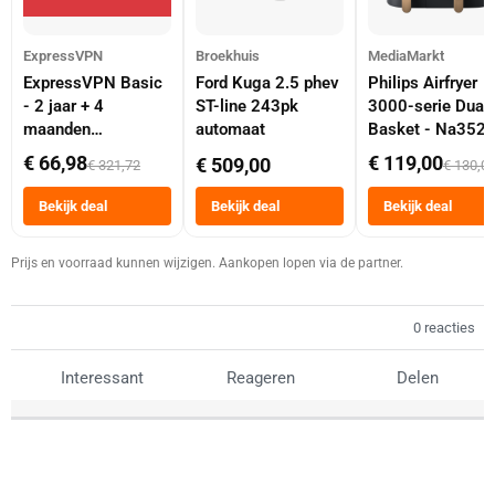
ExpressVPN
Broekhuis
MediaMarkt
ExpressVPN Basic
Ford Kuga 2.5 phev
Philips Airfryer
- 2 jaar + 4
ST-line 243pk
3000-serie Dual
maanden
automaat
Basket - Na352
abonnement
Dubbele Mand 9 
€ 66,98
€ 119,00
€ 509,00
€ 321,72
€ 130,0
Tot 6 Personen
Heteluchtfriteus
Bekijk deal
Bekijk deal
Bekijk deal
Zwart
Prijs en voorraad kunnen wijzigen. Aankopen lopen via de partner.
0 reacties
Interessant
Reageren
Delen