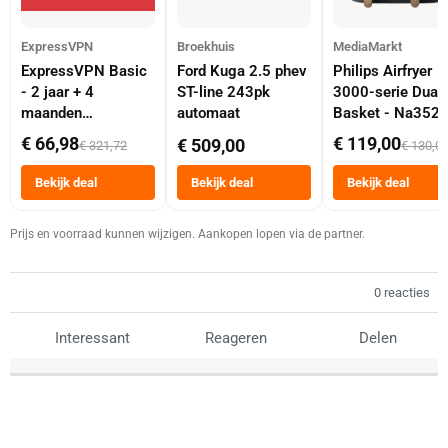
ExpressVPN
Broekhuis
MediaMarkt
ExpressVPN Basic
Ford Kuga 2.5 phev
Philips Airfryer
- 2 jaar + 4
ST-line 243pk
3000-serie Dual
maanden
automaat
Basket - Na352
abonnement
Dubbele Mand 9 
€ 66,98
€ 119,00
€ 509,00
€ 321,72
€ 130,0
Tot 6 Personen
Heteluchtfriteus
Bekijk deal
Bekijk deal
Bekijk deal
Zwart
Prijs en voorraad kunnen wijzigen. Aankopen lopen via de partner.
0 reacties
Interessant
Reageren
Delen