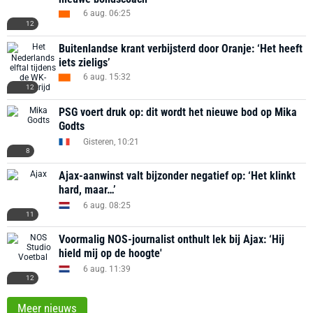
6 aug. 06:25
12
Buitenlandse krant verbijsterd door Oranje: ‘Het heeft
iets zieligs’
6 aug. 15:32
12
PSG voert druk op: dit wordt het nieuwe bod op Mika
Godts
Gisteren, 10:21
8
Ajax-aanwinst valt bijzonder negatief op: ‘Het klinkt
hard, maar…’
6 aug. 08:25
11
Voormalig NOS-journalist onthult lek bij Ajax: ‘Hij
hield mij op de hoogte'
6 aug. 11:39
12
Meer nieuws