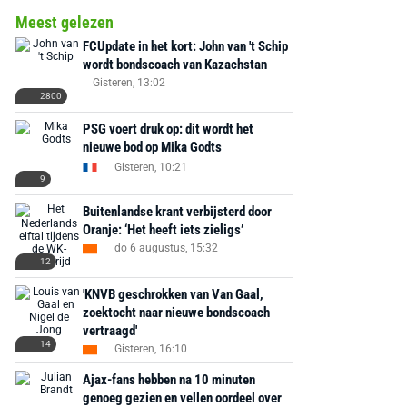
Meest gelezen
FCUpdate in het kort: John van 't Schip
wordt bondscoach van Kazachstan
Gisteren, 13:02
2800
PSG voert druk op: dit wordt het
nieuwe bod op Mika Godts
Gisteren, 10:21
9
Buitenlandse krant verbijsterd door
Oranje: ‘Het heeft iets zieligs’
do 6 augustus, 15:32
12
'KNVB geschrokken van Van Gaal,
zoektocht naar nieuwe bondscoach
vertraagd'
14
Gisteren, 16:10
Ajax-fans hebben na 10 minuten
genoeg gezien en vellen oordeel over
AANBIEDING -40%
AANBIEDING -19%