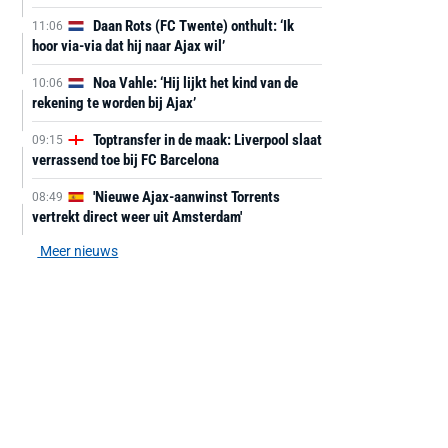
Daan Rots (FC Twente) onthult: ‘Ik
11:06
hoor via-via dat hij naar Ajax wil’
Noa Vahle: ‘Hij lijkt het kind van de
10:06
rekening te worden bij Ajax’
Toptransfer in de maak: Liverpool slaat
09:15
verrassend toe bij FC Barcelona
'Nieuwe Ajax-aanwinst Torrents
08:49
vertrekt direct weer uit Amsterdam'
Meer nieuws