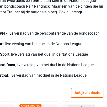
 uit twee duels een prima start kent in de Nations League-
 van bondscoach Ralf Rangnick. Maar een van de dingen die hij
ot Trauner bij de nationale ploeg. Ook hij brengt
.
PN
- live verslag van de persconferentie van de bondscoach
rt
, live verslag van het duel in de Nations League
 Sport
, live verslag van het duel in de Nations League
port Docu
, live verslag van het duel in de Nations League
etbal
, live verslag van het duel in de Nations League
Bekijk alle deals
AANBIEDING -8%