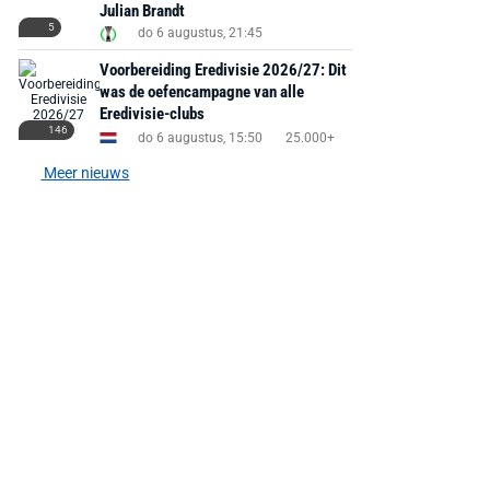
Julian Brandt
5
do 6 augustus, 21:45
Voorbereiding Eredivisie 2026/27: Dit
was de oefencampagne van alle
Eredivisie-clubs
146
do 6 augustus, 15:50
25.000+
MediaMarkt
Adidas
MediaMarkt
EA Sports FC 26 -
F50 Messi Elite Firm
Sonos Arc Ul
Meer nieuws
PlayStation 5
Ground Boots Kids
Soundbar Zw
€ 78,00
€ 888,00
€ 29,99
€ 130,00
€ 
Bekijk deal
Bekijk deal
Bekijk deal