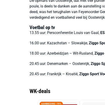
De opmars van Oostenrijk, dat met vier punten
poule, is deels te danken aan de aanstelling
deed, was het terughalen van Feyenoorder Gern
verdedigend en voetballend veel bij Oostenrijk
Voetbal op tv
13.55 uur: Persconferentie Louis van Gaal,
ES
16.00 uur: Kazachstan – Slowakije,
Ziggo Spo
18.00 uur: Azerbeidzjan – Wit-Rusland,
Ziggo
20.45 uur: Denemarken – Oostenrijk,
Ziggo S
20.45 uur: Frankrijk – Kroatië,
Ziggo Sport Vo
WK-deals
AANBIEDING -79%