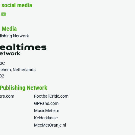
 social media
& Media
blishing Network
20C
nchem, Netherlands
02
 Publishing Network
fers.com
FootballCritic.com
GPFans.com
MusicMeter.nl
Kelderklasse
MeeMetOranje.nl