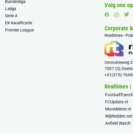
Bundesliga
Volg ons op
Laliga
Serie A
EK-kwalificatie
Corporate 
Premier League
Realtimes - Pu
Innovatieweg 
7007 CD, Doeti
+31(315)-7640
Realtimes |
FootballTrans
FCUpdate.nl
MovieMeter.nl
WijWedden.net
Anfield Watch