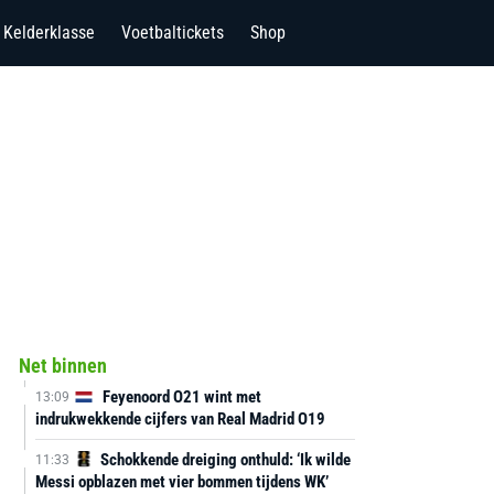
Kelderklasse
Voetbaltickets
Shop
Net binnen
Feyenoord O21 wint met
13:09
indrukwekkende cijfers van Real Madrid O19
Schokkende dreiging onthuld: ‘Ik wilde
11:33
Messi opblazen met vier bommen tijdens WK’