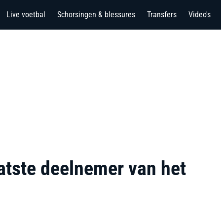
Live voetbal
Schorsingen & blessures
Transfers
Video's
atste deelnemer van het