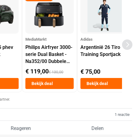
MediaMarkt
Adidas
5 phev
Philips Airfryer 3000-
Argentinië 26 Tiro
k
serie Dual Basket -
Training Sportjack
Na352/00 Dubbele
Mand 9 L Tot 6
€ 119,00
€ 75,00
€ 130,00
Personen
Heteluchtfriteuse
Bekijk deal
Bekijk deal
Zwart
artner.
1 reactie
Reageren
Delen