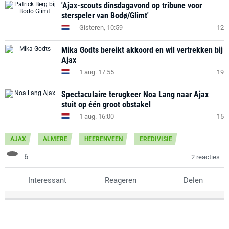
'Ajax-scouts dinsdagavond op tribune voor
sterspeler van Bodø/Glimt'
Gisteren, 10:59
12
Mika Godts bereikt akkoord en wil vertrekken bij
Ajax
1 aug. 17:55
19
Spectaculaire terugkeer Noa Lang naar Ajax
stuit op één groot obstakel
1 aug. 16:00
15
AJAX
ALMERE
HEERENVEEN
EREDIVISIE
6
2 reacties
Interessant
Reageren
Delen