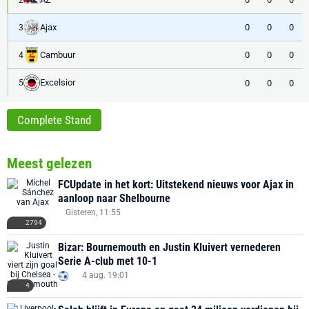
Ajax
0
0
0
3
Cambuur
0
0
0
4
Excelsior
0
0
0
5
Complete Stand
Meest gelezen
FCUpdate in het kort: Uitstekend nieuws voor Ajax in
aanloop naar Shelbourne
Gisteren, 11:55
2794
Bizar: Bournemouth en Justin Kluivert vernederen
Serie A-club met 10-1
4 aug. 19:01
4