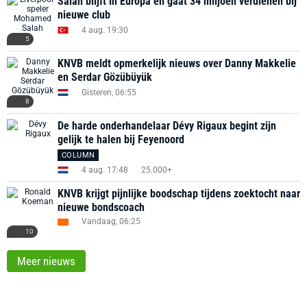
Salah blijft in Europa en gaat 34 miljoen verdienen bij
nieuwe club
4 aug. 19:30
5
KNVB meldt opmerkelijk nieuws over Danny Makkelie
en Serdar Gözübüyük
Gisteren, 06:55
8
De harde onderhandelaar Dévy Rigaux begint zijn
gelijk te halen bij Feyenoord
COLUMN
4 aug. 17:48
25.000+
KNVB krijgt pijnlijke boodschap tijdens zoektocht naar
nieuwe bondscoach
Vandaag, 06:25
10
Meer nieuws