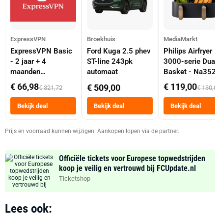
ExpressVPN
Broekhuis
MediaMarkt
ExpressVPN Basic
Ford Kuga 2.5 phev
Philips Airfryer
- 2 jaar + 4
ST-line 243pk
3000-serie Dual
maanden
automaat
Basket - Na352
abonnement
Dubbele Mand 9 
€ 66,98
€ 119,00
€ 509,00
€ 321,72
€ 130,0
Tot 6 Personen
Heteluchtfriteus
Bekijk deal
Bekijk deal
Bekijk deal
Zwart
Prijs en voorraad kunnen wijzigen. Aankopen lopen via de partner.
Officiële tickets voor Europese topwedstrijden
koop je veilig en vertrouwd bij FCUpdate.nl
Ticketshop
Lees ook: