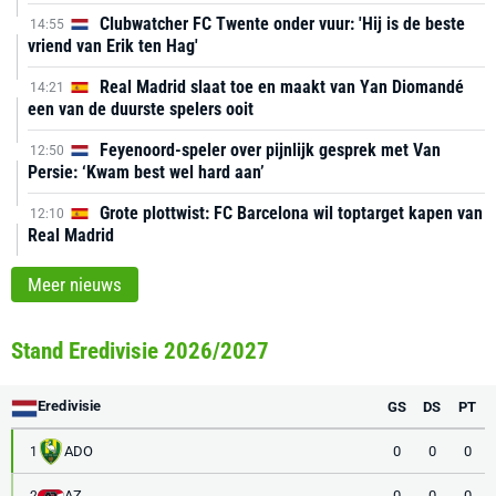
Clubwatcher FC Twente onder vuur: 'Hij is de beste
14:55
vriend van Erik ten Hag'
Real Madrid slaat toe en maakt van Yan Diomandé
14:21
een van de duurste spelers ooit
Feyenoord-speler over pijnlijk gesprek met Van
12:50
Persie: ‘Kwam best wel hard aan’
Grote plottwist: FC Barcelona wil toptarget kapen van
12:10
Real Madrid
Meer nieuws
Stand Eredivisie 2026/2027
Eredivisie
GS
DS
PT
ADO
0
0
0
1
AZ
0
0
0
2