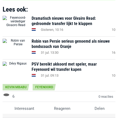
Lees ook:
Dramatisch nieuws voor Givairo Read:
gedroomde transfer lijkt te klappen
Gisteren, 10:16
10
Robin van Persie serieus genoemd als nieuwe
bondscoach van Oranje
31 jul. 13:30
16
PSV bereikt akkoord met speler, maar
Feyenoord wil transfer kapen
31 jul. 09:13
10
KEVIN MBABU
FEYENOORD
6
0 reacties
Interessant
Reageren
Delen