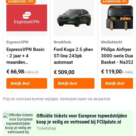
AANBIEDING -79%
AANBIEDING -8%
ExpressVPN
Broekhuis
MediaMarkt
ExpressVPN Basic
Ford Kuga 2.5 phev
Philips Airfryer
- 2 jaar + 4
ST-line 243pk
3000-serie Dual
maanden
automaat
Basket - Na352
abonnement
Dubbele Mand 9 
€ 66,98
€ 119,00
€ 509,00
€ 321,72
€ 130,0
Tot 6 Personen
Heteluchtfriteus
Bekijk deal
Bekijk deal
Bekijk deal
Zwart
Prijs en voorraad kunnen wijzigen. Aankopen lopen via de partner.
Officiële tickets voor Europese topwedstrijden
koop je veilig en vertrouwd bij FCUpdate.nl
Ticketshop