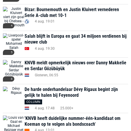
Bizar: Bournemouth en Justin Kluivert vernederen
Serie A-club met 10-1
4 aug. 19:01
4
Salah blijft in Europa en gaat 34 miljoen verdienen bij
nieuwe club
4 aug. 19:30
5
KNVB meldt opmerkelijk nieuws over Danny Makkelie
en Serdar Gözübüyük
Gisteren, 06:55
8
De harde onderhandelaar Dévy Rigaux begint zijn
gelijk te halen bij Feyenoord
COLUMN
4 aug. 17:48
25.000+
'KNVB heeft duidelijke nummer-één-kandidaat om
Koeman op te volgen als bondscoach'
4 aug. 13:01