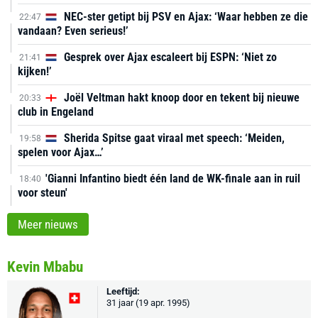
NEC-ster getipt bij PSV en Ajax: ‘Waar hebben ze die
22:47
vandaan? Even serieus!’
Gesprek over Ajax escaleert bij ESPN: ‘Niet zo
21:41
kijken!’
Joël Veltman hakt knoop door en tekent bij nieuwe
20:33
club in Engeland
Sherida Spitse gaat viraal met speech: ‘Meiden,
19:58
spelen voor Ajax…’
'Gianni Infantino biedt één land de WK-finale aan in ruil
18:40
voor steun'
Meer nieuws
Kevin Mbabu
Leeftijd:
31 jaar (19 apr. 1995)