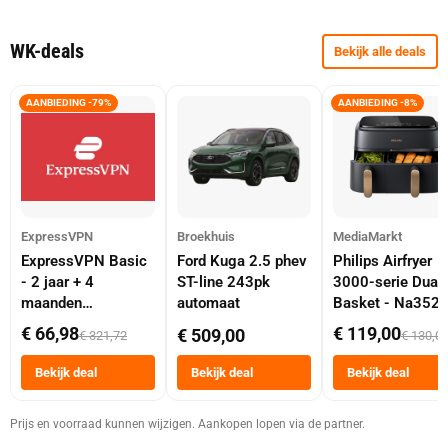
WK-deals
Bekijk alle deals
AANBIEDING -79%
AANBIEDING -8%
ExpressVPN
Broekhuis
MediaMarkt
ExpressVPN Basic
Ford Kuga 2.5 phev
Philips Airfryer
- 2 jaar + 4
ST-line 243pk
3000-serie Dual
maanden
automaat
Basket - Na352
abonnement
Dubbele Mand 9 
€ 66,98
€ 119,00
€ 509,00
€ 321,72
€ 130,0
Tot 6 Personen
Heteluchtfriteus
Bekijk deal
Bekijk deal
Bekijk deal
Zwart
Prijs en voorraad kunnen wijzigen. Aankopen lopen via de partner.