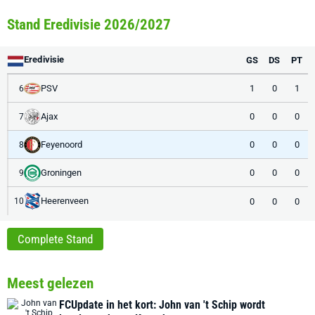
Stand Eredivisie 2026/2027
Eredivisie
GS
DS
PT
PSV
1
0
1
6
Ajax
0
0
0
7
Feyenoord
0
0
0
8
Groningen
0
0
0
9
Heerenveen
0
0
0
10
Complete Stand
Meest gelezen
FCUpdate in het kort: John van 't Schip wordt