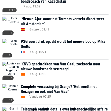
bondscoach van Kazachstan
7 aug. 13:02
2800
'Nieuwe Ajax-aanwinst Torrents vertrekt direct weer
uit Amsterdam'
Gisteren, 08:49
15
PSG voert druk op: dit wordt het nieuwe bod op Mika
Godts
7 aug. 10:21
9
'KNVB geschrokken van Van Gaal, zoektocht naar
nieuwe bondscoach vertraagd'
7 aug. 16:10
17
Complete verrassing bij Oranje? 'Het wordt niet
Reiziger en ook niet Van Gaal'
Vandaag, 07:25
12
Telegraph onthult details over buitenechtelijke affaire