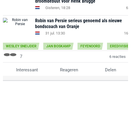
droomdebuut voor Henk Brugge
Gisteren, 18:28
6
Robin van Persie serieus genoemd als nieuwe
bondscoach van Oranje
31 jul. 13:30
16
WESLEY SNEIJDER
JAN BOSKAMP
FEYENOORD
EREDIVISIE
7
6 reacties
Interessant
Reageren
Delen