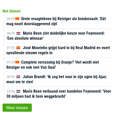
Net binnen
Grote vraagtekens bij Reiziger als bondscoach: 'Dát
09:05
mag nooit doorslaggevend zijn'
Mario Been ziet duidelijke keuze voor Feyenoord:
08:25
‘Een absolute winnaar’
José Mourinho grijpt hard in bij Real Madrid en voert
07:55
opvallende nieuwe regels in
Complete verrassing bij Oranje? 'Het wordt niet
07:25
Reiziger en ook niet Van Gaal'
Julian Brandt: 'Ik zag het vuur in zijn ogen bij Ajax:
06:55
mooi om te zien'
Mario Been verbaasd over handelen Feyenoord: 'Voor
23:56
30 miljoen had ik hem weggebracht'
Meer nieuws