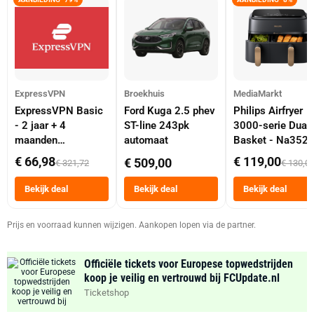
ExpressVPN
Broekhuis
MediaMarkt
ExpressVPN Basic
Ford Kuga 2.5 phev
Philips Airfryer
- 2 jaar + 4
ST-line 243pk
3000-serie Dual
maanden
automaat
Basket - Na352
abonnement
Dubbele Mand 9 
€ 66,98
€ 119,00
€ 509,00
€ 321,72
€ 130,0
Tot 6 Personen
Heteluchtfriteus
Bekijk deal
Bekijk deal
Bekijk deal
Zwart
Prijs en voorraad kunnen wijzigen. Aankopen lopen via de partner.
Officiële tickets voor Europese topwedstrijden
koop je veilig en vertrouwd bij FCUpdate.nl
Ticketshop