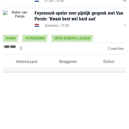
31 jul. 13:30
16
Feyenoord-speler over pijnlijk gesprek met Van
Persie: ‘Kwam best wel hard aan’
Gisteren, 12:50
1
ROMA
FEYENOORD
UEFA EUROPA LEAGUE
3
2 reacties
Interessant
Reageren
Delen