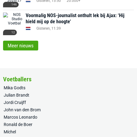
Gisteren, 15:50
20.000+
146
Voormalig NOS-journalist onthult lek bij Ajax: ‘Hij
hield mij op de hoogte'
Gisteren, 11:39
12
Meer nieuws
Voetballers
Mika Godts
Julian Brandt
Jordi Cruijff
John van den Brom
Marcos Leonardo
Ronald de Boer
Míchel