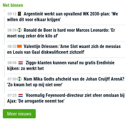
Net binnen
Argentinië werkt aan opvallend WK 2030-plan: ‘We
09:12
willen dit voor elkaar krijgen’
Ronald de Boer is hard voor Marcos Leonardo: 'Er
08:59
moet nog zeker drie kilo af'
Valentijn Driessen: 'Arne Slot waant zich de messias
08:32
en Louis van Gaal diskwalificeert zichzelf'
Ziggo-klanten kunnen vanaf nu gratis Eredivisie
08:08
kijken: zo werkt het
Nam Mika Godts afscheid van de Johan Cruijff ArenA?
07:50
'Zo kwam het op mij niet over'
Voormalig Feyenoord-directeur ziet sfeer omslaan bij
07:25
Ajax: 'De arrogantie neemt toe'
Meer nieuws