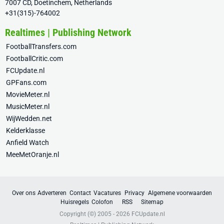
7007 CD, Doetinchem, Netherlands
+31(315)-764002
Realtimes | Publishing Network
FootballTransfers.com
FootballCritic.com
FCUpdate.nl
GPFans.com
MovieMeter.nl
MusicMeter.nl
WijWedden.net
Kelderklasse
Anfield Watch
MeeMetOranje.nl
Over ons
Adverteren
Contact
Vacatures
Privacy
Algemene voorwaarden
Huisregels
Colofon
RSS
Sitemap
Copyright (©) 2005 - 2026
FCUpdate.nl