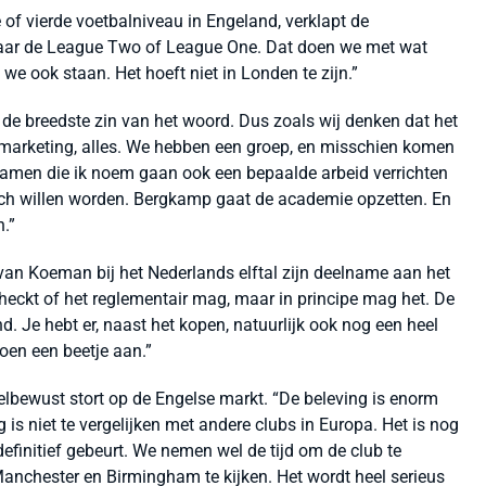
 of vierde voetbalniveau in Engeland, verklapt de
 naar de League Two of League One. Dat doen we met wat
e ook staan. Het hoeft niet in Londen te zijn.”
de breedste zin van het woord. Dus zoals wij denken dat het
 marketing, alles. We hebben een groep, en misschien komen
 namen die ik noem gaan ook een bepaalde arbeid verrichten
ch willen worden. Bergkamp gaat de academie opzetten. En
.”
n Koeman bij het Nederlands elftal zijn deelname aan het
echeckt of het reglementair mag, maar in principe mag het. De
nd. Je hebt er, naast het kopen, natuurlijk ook nog een heel
oen een beetje aan.”
lbewust stort op de Engelse markt. “De beleving is enorm
g is niet te vergelijken met andere clubs in Europa. Het is nog
efinitief gebeurt. We nemen wel de tijd om de club te
Manchester en Birmingham te kijken. Het wordt heel serieus