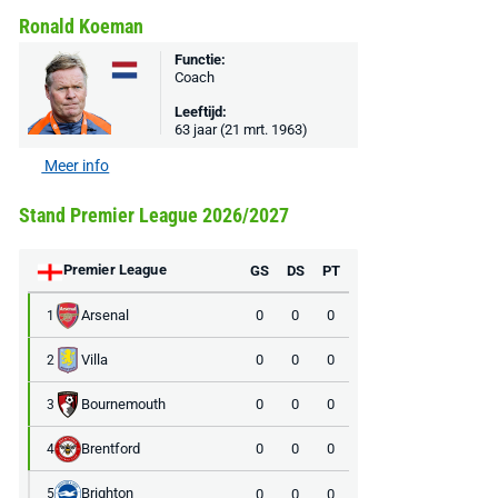
Ronald Koeman
Functie:
Coach
Leeftijd:
63 jaar (21 mrt. 1963)
Meer info
Stand Premier League 2026/2027
Premier League
GS
DS
PT
Arsenal
0
0
0
1
Villa
0
0
0
2
Bournemouth
0
0
0
3
Brentford
0
0
0
4
Brighton
0
0
0
5