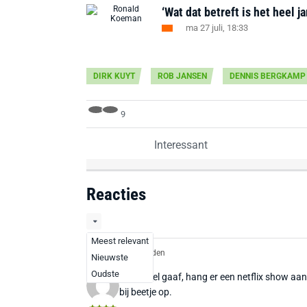
‘Wat dat betreft is het heel
ma 27 juli, 18:33
DIRK KUYT
ROB JANSEN
DENNIS BERGKAMP
9
Interessant
Reacties
Meest relevant
FCJel
2 jaar geleden
Nieuwste
Oudste
Dat is wel gaaf, hang er een netflix show aa
bij beetje op.