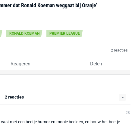
 jammer dat Ronald Koeman weggaat bij Oranje’
RONALD KOEMAN
PREMIER LEAGUE
2 reacties
Reageren
Delen
2 reacties
28
n vast met een beetje humor en mooie beelden, en bouw het beetje