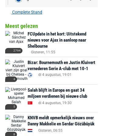
Complete Stand
Meest gelezen
FCUpdate in het kort: Uitstekend
nieuws voor Ajax in aanloop naar
AANBIEDING -40%
AANBIEDING -19%
Shelbourne
2794
Gisteren, 11:55
Bizar: Bournemouth en Justin Kluivert
vernederen Serie A-club met 10-1
di 4 augustus, 19:01
4
MediaMarkt
Adidas
MediaMarkt
Salah blijft in Europa en gaat 34
EA Sports FC 26 -
F50 Messi Elite Firm
Sonos Arc Ul
miljoen verdienen bij nieuwe club
PlayStation 5
Ground Boots Kids
Soundbar Zw
di 4 augustus, 19:30
5
€ 78,00
€ 888,00
€ 29,99
€ 130,00
€ 
KNVB meldt opmerkelijk nieuws over
Danny Makkelie en Serdar Gözübüyük
Bekijk deal
Bekijk deal
Bekijk deal
Gisteren, 06:55
8