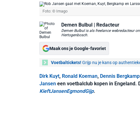
Foto: © Imago
Demen Bulbul
| Redacteur
Demen Bulbul is als freelance webredacteur ond
Hertogenbosch.
Maak ons je Google-favoriet
Voetbaltickets!
Grijp nu je kans op authentiek
Dirk Kuyt
,
Ronald Koeman
,
Dennis Bergkamp
Jansen
een voetbalclub kopen in Engeland.
KieftJansenEgmondGijp
.