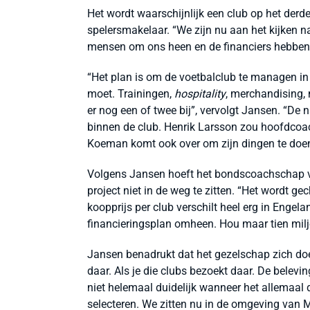
Het wordt waarschijnlijk een club op het derde
spelersmakelaar. “We zijn nu aan het kijken
mensen om ons heen en de financiers hebben w
“Het plan is om de voetbalclub te managen in 
moet. Trainingen,
hospitality
, merchandising,
er nog een of twee bij”, vervolgt Jansen. “De
binnen de club. Henrik Larsson zou hoofdcoa
Koeman komt ook over om zijn dingen te doen
Volgens Jansen hoeft het bondscoachschap va
project niet in de weg te zitten. “Het wordt g
koopprijs per club verschilt heel erg in Engela
financieringsplan omheen. Hou maar tien milj
Jansen benadrukt dat het gezelschap zich doe
daar. Als je die clubs bezoekt daar. De belevin
niet helemaal duidelijk wanneer het allemaal d
selecteren. We zitten nu in de omgeving van 