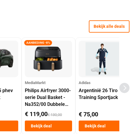
Bekijk alle deals
AANBIEDING -8%
MediaMarkt
Adidas
5 phev
Philips Airfryer 3000-
Argentinië 26 Tiro
k
serie Dual Basket -
Training Sportjack
Na352/00 Dubbele
Mand 9 L Tot 6
€ 119,00
€ 75,00
€ 130,00
Personen
Heteluchtfriteuse
Bekijk deal
Bekijk deal
Zwart