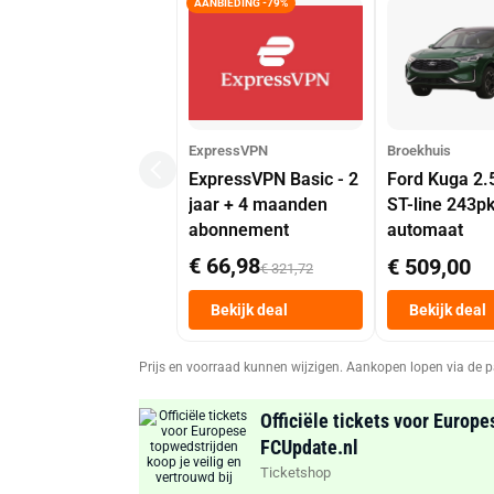
AANBIEDING -79%
ExpressVPN
Broekhuis
ExpressVPN Basic - 2
Ford Kuga 2.
jaar + 4 maanden
ST-line 243p
abonnement
automaat
€ 66,98
€ 509,00
€ 321,72
Bekijk deal
Bekijk deal
Prijs en voorraad kunnen wijzigen. Aankopen lopen via de p
Officiële tickets voor Europe
FCUpdate.nl
Ticketshop