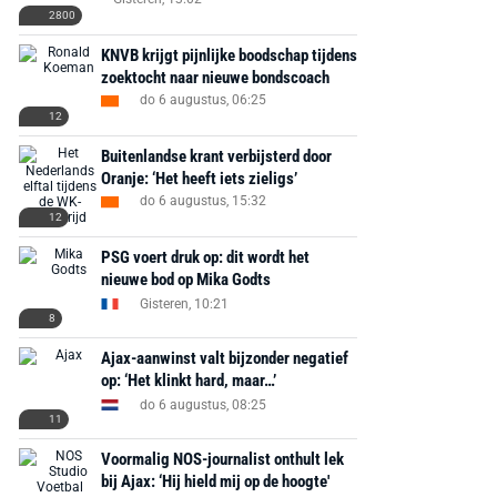
2800
KNVB krijgt pijnlijke boodschap tijdens
zoektocht naar nieuwe bondscoach
do 6 augustus, 06:25
12
Buitenlandse krant verbijsterd door
Oranje: ‘Het heeft iets zieligs’
do 6 augustus, 15:32
12
PSG voert druk op: dit wordt het
nieuwe bod op Mika Godts
Gisteren, 10:21
8
Ajax-aanwinst valt bijzonder negatief
op: ‘Het klinkt hard, maar…’
do 6 augustus, 08:25
11
Voormalig NOS-journalist onthult lek
bij Ajax: ‘Hij hield mij op de hoogte'