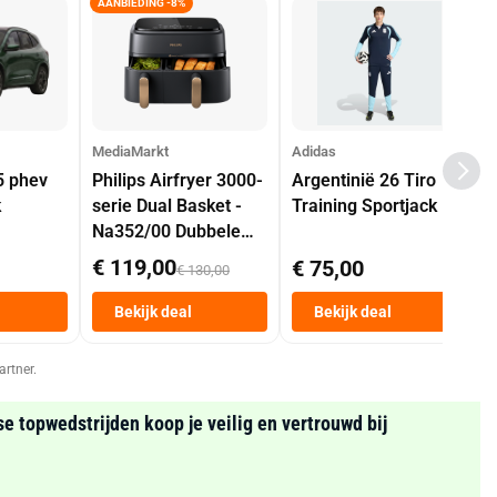
AANBIEDING -8%
MediaMarkt
Adidas
5 phev
Philips Airfryer 3000-
Argentinië 26 Tiro
k
serie Dual Basket -
Training Sportjack
Na352/00 Dubbele
Mand 9 L Tot 6
€ 119,00
€ 75,00
€ 130,00
Personen
Heteluchtfriteuse
Bekijk deal
Bekijk deal
Zwart
artner.
se topwedstrijden koop je veilig en vertrouwd bij