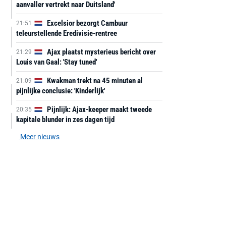
aanvaller vertrekt naar Duitsland'
Excelsior bezorgt Cambuur
21:51
teleurstellende Eredivisie-rentree
Ajax plaatst mysterieus bericht over
21:29
Louis van Gaal: 'Stay tuned'
Kwakman trekt na 45 minuten al
21:09
pijnlijke conclusie: 'Kinderlijk'
Pijnlijk: Ajax-keeper maakt tweede
20:35
kapitale blunder in zes dagen tijd
Meer nieuws