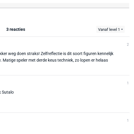
3 reacties
Vanaf level 1
2
ker weg doen straks! Zelfreflectie is dit soort figuren kennelijk
e. Matige speler met derde keus techniek, zo lopen er helaas
1
k Sutalo
1