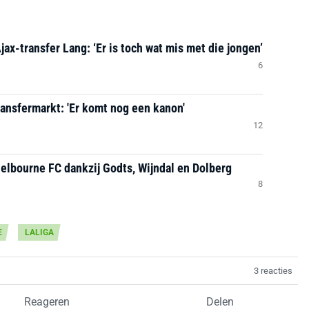
Ajax-transfer Lang: ‘Er is toch wat mis met die jongen’
6
ransfermarkt: 'Er komt nog een kanon'
12
helbourne FC dankzij Godts, Wijndal en Dolberg
8
E
LALIGA
3 reacties
Reageren
Delen