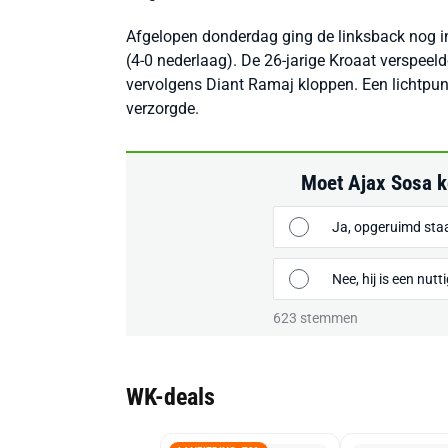
Afgelopen donderdag ging de linksback nog in
(4-0 nederlaag). De 26-jarige Kroaat verspee
vervolgens Diant Ramaj kloppen. Een lichtpuntje
verzorgde.
Moet Ajax Sosa 
Ja, opgeruimd staa
Nee, hij is een nutt
623
stemmen
WK-deals