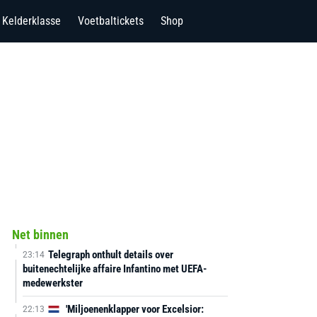
Kelderklasse
Voetbaltickets
Shop
Net binnen
Telegraph onthult details over
23:14
buitenechtelijke affaire Infantino met UEFA-
medewerkster
'Miljoenenklapper voor Excelsior:
22:13