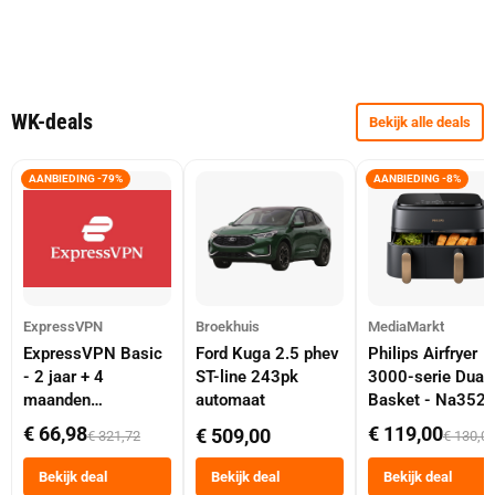
WK-deals
Bekijk alle deals
AANBIEDING -79%
AANBIEDING -8%
ExpressVPN
Broekhuis
MediaMarkt
ExpressVPN Basic
Ford Kuga 2.5 phev
Philips Airfryer
- 2 jaar + 4
ST-line 243pk
3000-serie Dual
maanden
automaat
Basket - Na352
abonnement
Dubbele Mand 9 
€ 66,98
€ 119,00
€ 509,00
€ 321,72
€ 130,0
Tot 6 Personen
Heteluchtfriteus
Bekijk deal
Bekijk deal
Bekijk deal
Zwart