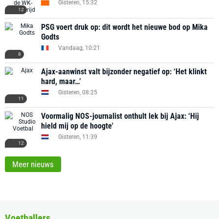
Gisteren, 15:32
12
PSG voert druk op: dit wordt het nieuwe bod op Mika
Godts
Vandaag, 10:21
8
Ajax-aanwinst valt bijzonder negatief op: ‘Het klinkt
hard, maar…’
Gisteren, 08:25
11
Voormalig NOS-journalist onthult lek bij Ajax: ‘Hij
hield mij op de hoogte'
Gisteren, 11:39
12
Meer nieuws
Voetballers