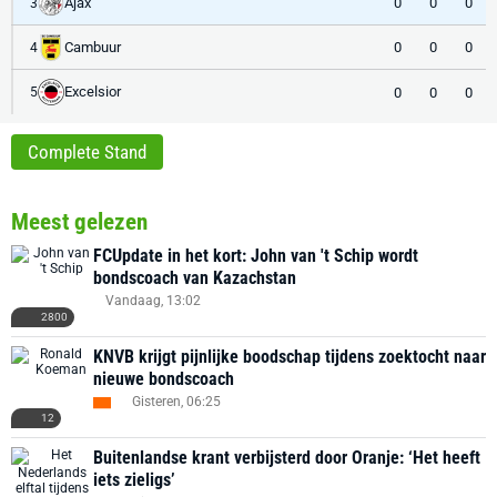
Ajax
0
0
0
3
Cambuur
0
0
0
4
Excelsior
0
0
0
5
Complete Stand
Meest gelezen
FCUpdate in het kort: John van 't Schip wordt
bondscoach van Kazachstan
Vandaag, 13:02
2800
KNVB krijgt pijnlijke boodschap tijdens zoektocht naar
nieuwe bondscoach
Gisteren, 06:25
12
Buitenlandse krant verbijsterd door Oranje: ‘Het heeft
iets zieligs’