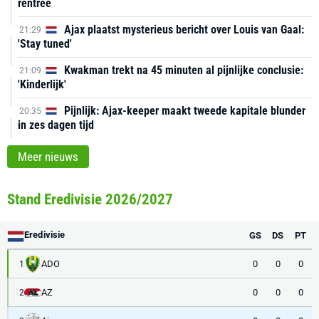
rentree
Ajax plaatst mysterieus bericht over Louis van Gaal:
21:29
'Stay tuned'
Kwakman trekt na 45 minuten al pijnlijke conclusie:
21:09
'Kinderlijk'
Pijnlijk: Ajax-keeper maakt tweede kapitale blunder
20:35
in zes dagen tijd
Meer nieuws
Stand Eredivisie 2026/2027
Eredivisie
GS
DS
PT
ADO
0
0
0
1
AZ
0
0
0
2