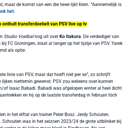
st, maar de komst van een die twee lijkt klein. “Aannemelijk is
onk het
.
n onthult transferdoelwit van PSV live op tv
in
Studio Voetbal
nog uit over
Ko Itakura
. De verdediger van
j FC Groningen, staat al langer op het lijstje van PSV. Yarek
md als optie.
e linie van PSV, maar dat hoeft niet per se”, zo schrijft
nie lijken niettemin gewenst. PSV zou weleens over kunnen
n/of Isaac Babadi. Babadi was afgelopen winter al heel dicht
antrekken en hij op de laatste transferdag in februari tóch
n in het elftal van trainer Peter Bosz. Jerdy Schouten,
 Schouten was in het seizoen 2023/24 de grote uitblinker bij