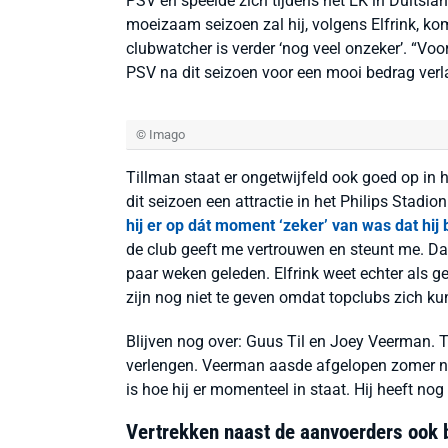
PSV en speelde zich tijdens het EK in Duitslan
moeizaam seizoen zal hij, volgens Elfrink, k
clubwatcher is verder ‘nog veel onzeker’. “Voor
PSV na dit seizoen voor een mooi bedrag verla
© Imago
Tillman staat er ongetwijfeld ook goed op in h
dit seizoen een attractie in het Philips Stadi
hij er op dát moment ‘zeker’ van was dat hij bi
de club geeft me vertrouwen en steunt me. Dat
paar weken geleden. Elfrink weet echter als g
zijn nog niet te geven omdat topclubs zich k
Blijven nog over: Guus Til en Joey Veerman. Ti
verlengen. Veerman aasde afgelopen zomer na 
is hoe hij er momenteel in staat. Hij heeft no
Vertrekken naast de aanvoerders ook 