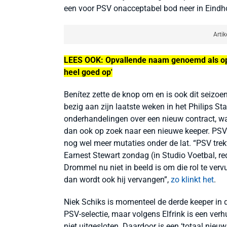
een voor PSV onacceptabel bod neer in Eindho
Artik
LEES OOK: Opvallende naam genoemd als opvol
heel goed op'
Benítez zette de knop om en is ook dit seizoen
bezig aan zijn laatste weken in het Philips St
onderhandelingen over een nieuw contract, waar
dan ook op zoek naar een nieuwe keeper. PSV-
nog wel meer mutaties onder de lat.
“
PSV trek
Earnest Stewart zondag (in Studio Voetbal, re
Drommel nu niet in beeld is om die rol te verv
dan wordt ook hij vervangen”,
zo klinkt het
.
Niek Schiks is momenteel de derde keeper in 
PSV-selectie, maar volgens Elfrink is een verh
niet uitgesloten. Daardoor is een ‘totaal nieuw