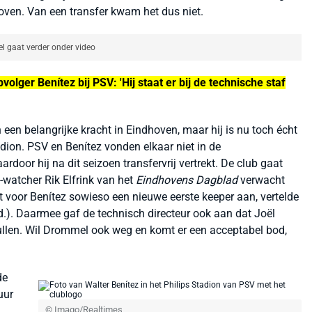
ven. Van een transfer kwam het dus niet.
el gaat verder onder video
ger Benítez bij PSV: 'Hij staat er bij de technische staf
 een belangrijke kracht in Eindhoven, maar hij is nu toch écht
adion. PSV en Benítez vonden elkaar niet in de
door hij na dit seizoen transfervrij vertrekt. De club gaat
watcher Rik Elfrink van het
Eindhovens Dagblad
verwacht
t voor Benítez sowieso een nieuwe eerste keeper aan, vertelde
d.). Daarmee gaf de technisch directeur ook aan dat Joël
ullen
. Wil Drommel ook weg en komt er een acceptabel bod,
de
uur
© Imago/Realtimes