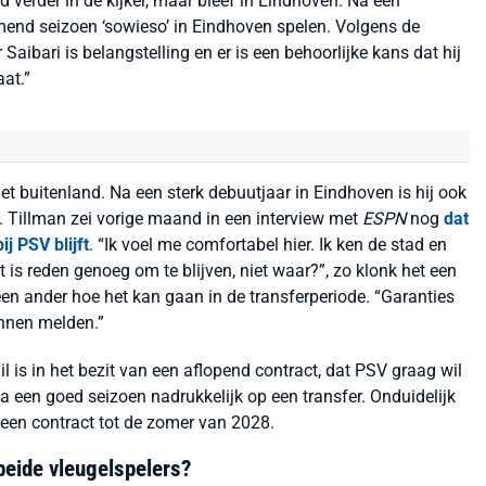
d verder in de kijker, maar bleef in Eindhoven. Na een
omend seizoen ‘sowieso’ in Eindhoven spelen. Volgens de
 Saibari is belangstelling en er is een behoorlijke kans dat hij
at.”
et buitenland. Na een sterk debuutjaar in Eindhoven is hij ook
on. Tillman zei vorige maand in een interview met
ESPN
nog
dat
j PSV blijft
. “Ik voel me comfortabel hier. Ik ken de stad en
 is reden genoeg om te blijven, niet waar?”, zo klonk het een
een ander hoe het kan gaan in de transferperiode. “Garanties
unnen melden.”
l is in het bezit van een aflopend contract, dat PSV graag wil
een goed seizoen nadrukkelijk op een transfer. Onduidelijk
g een contract tot de zomer van 2028.
beide vleugelspelers?