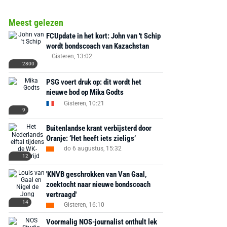
Meest gelezen
FCUpdate in het kort: John van 't Schip
wordt bondscoach van Kazachstan
Gisteren, 13:02
2800
PSG voert druk op: dit wordt het
nieuwe bod op Mika Godts
Gisteren, 10:21
9
Buitenlandse krant verbijsterd door
Oranje: ‘Het heeft iets zieligs’
do 6 augustus, 15:32
12
'KNVB geschrokken van Van Gaal,
zoektocht naar nieuwe bondscoach
vertraagd'
14
Gisteren, 16:10
Voormalig NOS-journalist onthult lek