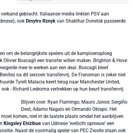
 verband gebracht. Italiaanse media linkten PSV aan
dinese), ook
Dmytro Rznyk
van Shakthar Donetsk passeerde
ten om de belangrijkste spelers uit de kampioensploeg
 Olivier Boscagli een transfer willen maken. Brighton & Hove
eigerde mee te werken aan een deal. Boscagli bleef
enítez na dit seizoen transfervrij. De Fransman is zeker niet
ehuurde Tyrell Malacia keert terug naar Manchester United,
d ook - Richard Ledezma vertrekken op hun beurt transfervrij.
Blijven over: Ryan Flamingo, Mauro Júnior, Sergiño
Dest, Adamo Nagalo en Ormando Obispo. Het
ij moet komen, niet in de laatste plaats omdat het aanblijven
an
Kingsley Ehizibue
van Udinese ‘wellicht opnieuw’ een
positie. Naast de voormalig speler van PEC Zwolle staan ook