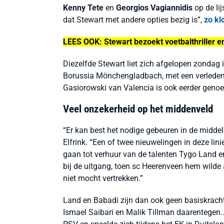
Kenny Tete
en
Georgios Vagiannidis
op de lij
dat Stewart met andere opties bezig is”,
zo kl
LEES OOK:
Stewart bezoekt voetbalthriller e
Diezelfde Stewart liet zich afgelopen zondag 
Borussia Mönchengladbach, met een verleden bi
Gasiorowski van Valencia is ook eerder genoe
Veel onzekerheid op het middenveld
“Er kan best het nodige gebeuren in de middelst
Elfrink. “Een of twee nieuwelingen in deze li
gaan tot verhuur van de talenten Tygo Land e
bij de uitgang, toen sc Heerenveen hem wilde a
niet mocht vertrekken.”
Land en Babadi zijn dan ook geen basiskrachte
Ismael Saibari en Malik Tillman daarentegen…