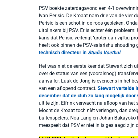
PSV boekte zaterdagavond een 4-1 overwinnin
Ivan Perisic. De Kroaat nam drie van de vier d
Perisic is een schot in de roos gebleken. Ondank
uitblinkers bij PSV. Er is echter één probleem:
kans dat Perisic verlengt ‘groter dan vijftig p
heeft ook binnen de PSV-salarishuishouding g
technisch directeur in
Studio Voetbal
.
Het was niet de eerste keer dat Stewart zich uit
over de status van een (vooralsnog) transfervr
aanvaller. Luuk de Jong is eveneens in het bez
van een aflopend contract.
Stewart vertelde i
december dat de club zo lang mogelijk door 
uit te zijn. Elfrink verwacht na afloop van het 
Mocht de Kroaat toch níét verlengen, dan dre
buitenspelers. Noa Lang en Johan Bakayoko h
meespeelt dat PSV er niet in is geslaagd zijn 