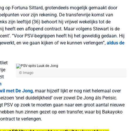
g op Fortuna Sittard, grotendeels mogelijk gemaakt door
oelpunten voor zijn rekening. De transfervrije komst van
s zijn leeftijd (36) behoort hij vrijwel wekelijks tot de
 hij heeft een aflopend contract. Maar volgens Stewart is de
rocent’. “Voor PSV-begrippen heeft hij het geweldig gedaan. Hij
ewerkt, en we gaan kijken of we kunnen verlengen”,
aldus de
liet
ije
© Imago
it
n
wil met De Jong
, maar hijzelf lijkt er nog niet helemaal over
seizoen ‘snel duidelijkheid’ over zowel De Jong áls Perisic.
igt PSV op zoek te moeten gaan naar een groot aantal nieuwe
ebben hun zinnen gezet op een transfer, waar bij Bakayoko
contract te verlengen.