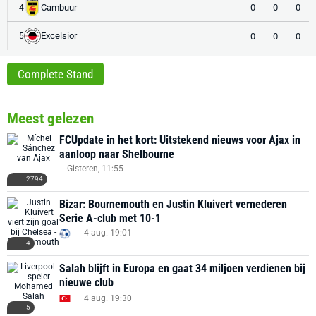
Cambuur
0
0
0
4
Excelsior
0
0
0
5
Complete Stand
Meest gelezen
FCUpdate in het kort: Uitstekend nieuws voor Ajax in
aanloop naar Shelbourne
Gisteren, 11:55
2794
Bizar: Bournemouth en Justin Kluivert vernederen
Serie A-club met 10-1
4 aug. 19:01
4
Salah blijft in Europa en gaat 34 miljoen verdienen bij
nieuwe club
4 aug. 19:30
5