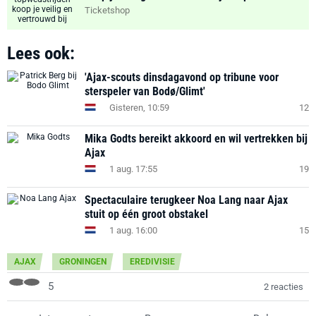
Ticketshop
Lees ook:
'Ajax-scouts dinsdagavond op tribune voor
sterspeler van Bodø/Glimt'
Gisteren, 10:59
12
Mika Godts bereikt akkoord en wil vertrekken bij
Ajax
1 aug. 17:55
19
Spectaculaire terugkeer Noa Lang naar Ajax
stuit op één groot obstakel
1 aug. 16:00
15
AJAX
GRONINGEN
EREDIVISIE
5
2 reacties