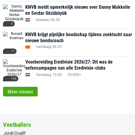
KNVB meldt opmerkelijk nieuws over Danny Makkelie
en Serdar Gözübüyük
Gisteren, 06:55
8
KNVB krijgt pijnlijke boodschap tijdens zoektocht naar
nieuwe bondscoach
Vandaag, 06:25
11
Voorbereiding Eredivisie 2026/27: Dit was de
oefencampagne van alle Eredivisie-clubs
Vandaag, 15:50
20.000+
146
Meer nieuws
Voetballers
Jordi Cruijff