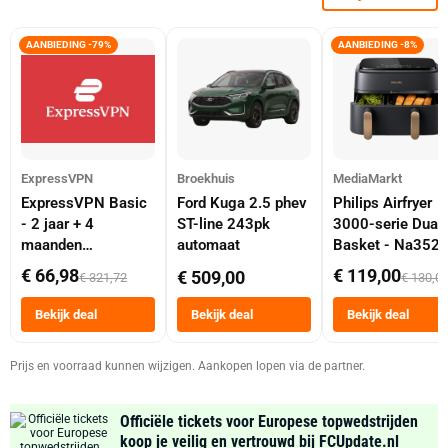
AANBIEDING -79%
AANBIEDING -8%
ExpressVPN
Broekhuis
MediaMarkt
ExpressVPN Basic
Ford Kuga 2.5 phev
Philips Airfryer
- 2 jaar + 4
ST-line 243pk
3000-serie Dual
maanden
automaat
Basket - Na352
abonnement
Dubbele Mand 9 
€ 66,98
€ 119,00
€ 509,00
€ 321,72
€ 130,0
Tot 6 Personen
Heteluchtfriteus
Bekijk deal
Bekijk deal
Bekijk deal
Zwart
Prijs en voorraad kunnen wijzigen. Aankopen lopen via de partner.
Officiële tickets voor Europese topwedstrijden
koop je veilig en vertrouwd bij FCUpdate.nl