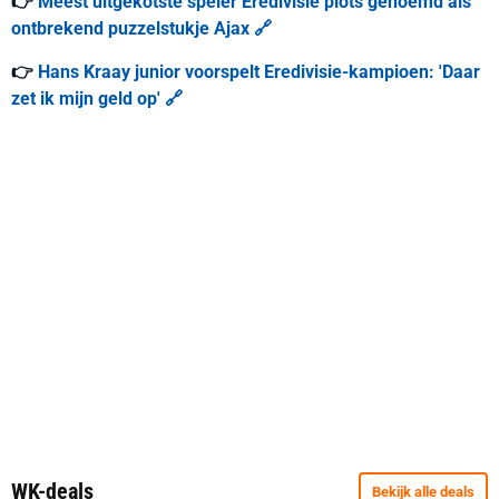
👉
Meest uitgekotste speler Eredivisie plots genoemd als
ontbrekend puzzelstukje Ajax 🔗
👉
Hans Kraay junior voorspelt Eredivisie-kampioen: 'Daar
zet ik mijn geld op' 🔗
WK-deals
Bekijk alle deals