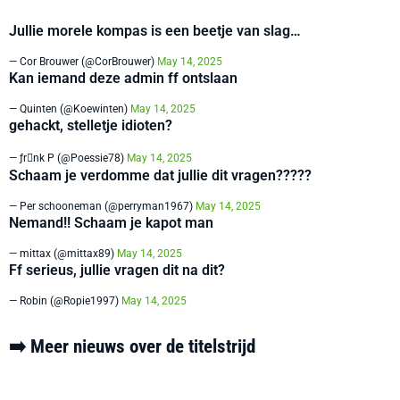
Jullie morele kompas is een beetje van slag…
— Cor Brouwer (@CorBrouwer)
May 14, 2025
Kan iemand deze admin ff ontslaan
— Quinten (@Koewinten)
May 14, 2025
gehackt, stelletje idioten?
— ƒrnk P (@Poessie78)
May 14, 2025
Schaam je verdomme dat jullie dit vragen?????
— Per schooneman (@perryman1967)
May 14, 2025
Nemand!! Schaam je kapot man
— mittax (@mittax89)
May 14, 2025
Ff serieus, jullie vragen dit na dit?
— Robin (@Ropie1997)
May 14, 2025
➡️ Meer nieuws over de titelstrijd