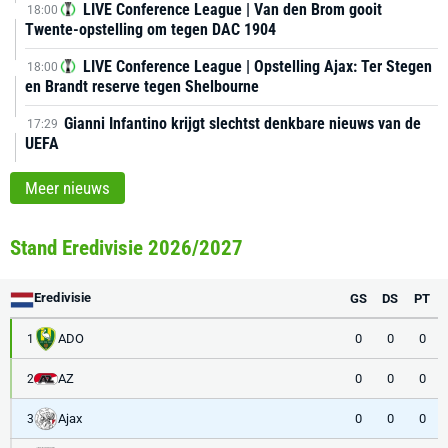
LIVE Conference League | Van den Brom gooit
18:00
Twente-opstelling om tegen DAC 1904
LIVE Conference League | Opstelling Ajax: Ter Stegen
18:00
en Brandt reserve tegen Shelbourne
Gianni Infantino krijgt slechtst denkbare nieuws van de
17:29
UEFA
Meer nieuws
Stand Eredivisie 2026/2027
Eredivisie
GS
DS
PT
ADO
0
0
0
1
AZ
0
0
0
2
Ajax
0
0
0
3