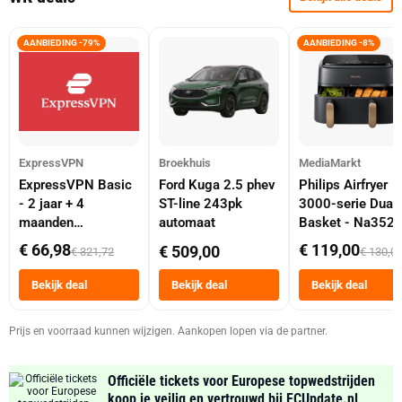
AANBIEDING -79%
AANBIEDING -8%
ExpressVPN
Broekhuis
MediaMarkt
ExpressVPN Basic
Ford Kuga 2.5 phev
Philips Airfryer
- 2 jaar + 4
ST-line 243pk
3000-serie Dual
maanden
automaat
Basket - Na352
abonnement
Dubbele Mand 9 
€ 66,98
€ 119,00
€ 509,00
€ 321,72
€ 130,0
Tot 6 Personen
Heteluchtfriteus
Bekijk deal
Bekijk deal
Bekijk deal
Zwart
Prijs en voorraad kunnen wijzigen. Aankopen lopen via de partner.
Officiële tickets voor Europese topwedstrijden
koop je veilig en vertrouwd bij FCUpdate.nl