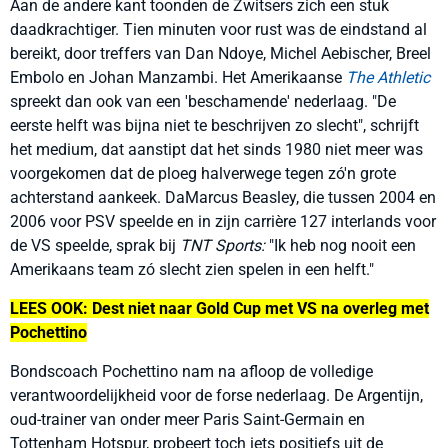
Aan de andere kant toonden de Zwitsers zich een stuk
daadkrachtiger. Tien minuten voor rust was de eindstand al
bereikt, door treffers van Dan Ndoye, Michel Aebischer, Breel
Embolo en Johan Manzambi. Het Amerikaanse
The Athletic
spreekt dan ook van een 'beschamende' nederlaag. "De
eerste helft was bijna niet te beschrijven zo slecht", schrijft
het medium, dat aanstipt dat het sinds 1980 niet meer was
voorgekomen dat de ploeg halverwege tegen zó'n grote
achterstand aankeek. DaMarcus Beasley, die tussen 2004 en
2006 voor PSV speelde en in zijn carrière 127 interlands voor
de VS speelde, sprak bij
TNT Sports:
"Ik heb nog nooit een
Amerikaans team zó slecht zien spelen in een helft."
LEES OOK: Dest niet naar Gold Cup met VS na overleg met
Pochettino
Bondscoach Pochettino nam na afloop de volledige
verantwoordelijkheid voor de forse nederlaag. De Argentijn,
oud-trainer van onder meer Paris Saint-Germain en
Tottenham Hotspur, probeert toch iets positiefs uit de