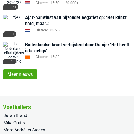
Gisteren, 15:50
20.000+
146
Ajax-aanwinst valt bijzonder negatief op: ‘Het klinkt
hard, maar…’
Gisteren, 08:25
11
Buitenlandse krant verbijsterd door Oranje: ‘Het heeft
iets zieligs’
Gisteren, 15:32
10
Meer nieuws
Voetballers
Julian Brandt
Mika Godts
Marc-André ter Stegen