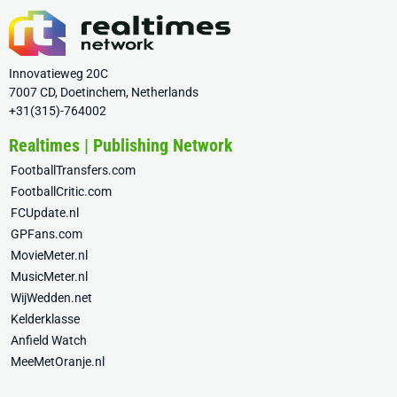
Innovatieweg 20C
7007 CD, Doetinchem, Netherlands
+31(315)-764002
Realtimes | Publishing Network
FootballTransfers.com
FootballCritic.com
FCUpdate.nl
GPFans.com
MovieMeter.nl
MusicMeter.nl
WijWedden.net
Kelderklasse
Anfield Watch
MeeMetOranje.nl