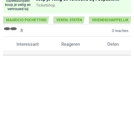
Ticketshop
MAURICIO POCHETTINO
VEREN. STATEN
VRIENDSCHAPPELIJK
8
0 reacties
Interessant
Reageren
Delen