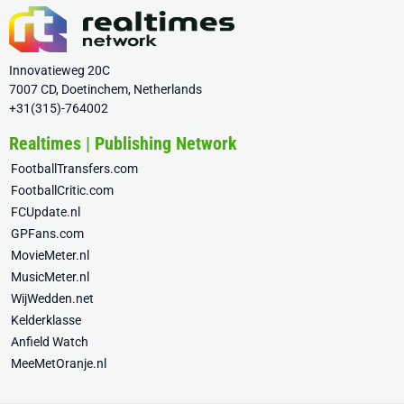
Innovatieweg 20C
7007 CD, Doetinchem, Netherlands
+31(315)-764002
Realtimes | Publishing Network
FootballTransfers.com
FootballCritic.com
FCUpdate.nl
GPFans.com
MovieMeter.nl
MusicMeter.nl
WijWedden.net
Kelderklasse
Anfield Watch
MeeMetOranje.nl