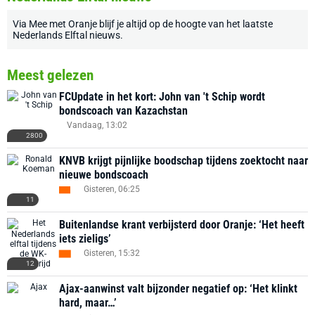
Via
Mee met Oranje
blijf je altijd op de hoogte van het laatste
Nederlands Elftal nieuws
.
Meest gelezen
FCUpdate in het kort: John van 't Schip wordt
bondscoach van Kazachstan
Vandaag, 13:02
2800
KNVB krijgt pijnlijke boodschap tijdens zoektocht naar
nieuwe bondscoach
Gisteren, 06:25
11
Buitenlandse krant verbijsterd door Oranje: ‘Het heeft
iets zieligs’
Gisteren, 15:32
12
Ajax-aanwinst valt bijzonder negatief op: ‘Het klinkt
hard, maar…’