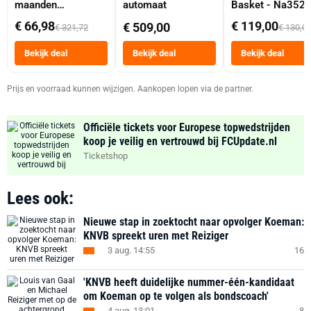
maanden
automaat
Basket - Na352
abonnement
Dubbele Mand 9 
€ 66,98
€ 119,00
€ 509,00
€ 321,72
€ 130,0
Tot 6 Personen
Heteluchtfriteus
Bekijk deal
Bekijk deal
Bekijk deal
Zwart
Prijs en voorraad kunnen wijzigen. Aankopen lopen via de partner.
Officiële tickets voor Europese topwedstrijden
koop je veilig en vertrouwd bij FCUpdate.nl
Ticketshop
Lees ook:
Nieuwe stap in zoektocht naar opvolger Koeman:
KNVB spreekt uren met Reiziger
3 aug. 14:55
16
'KNVB heeft duidelijke nummer-één-kandidaat
om Koeman op te volgen als bondscoach'
4 aug. 13:01
8