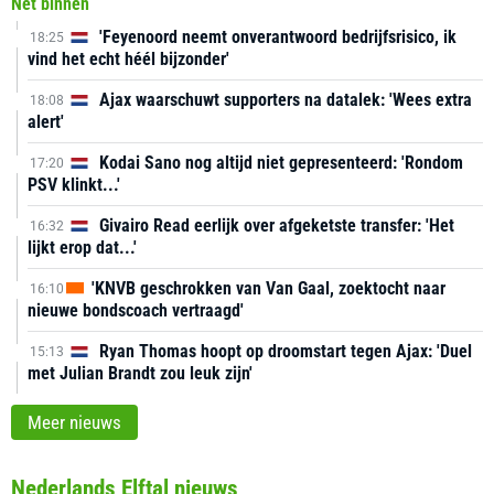
Net binnen
'Feyenoord neemt onverantwoord bedrijfsrisico, ik
18:25
vind het echt héél bijzonder'
Ajax waarschuwt supporters na datalek: 'Wees extra
18:08
alert'
Kodai Sano nog altijd niet gepresenteerd: 'Rondom
17:20
PSV klinkt...'
Givairo Read eerlijk over afgeketste transfer: 'Het
16:32
lijkt erop dat...'
'KNVB geschrokken van Van Gaal, zoektocht naar
16:10
nieuwe bondscoach vertraagd'
Ryan Thomas hoopt op droomstart tegen Ajax: 'Duel
15:13
met Julian Brandt zou leuk zijn'
Meer nieuws
Nederlands Elftal nieuws