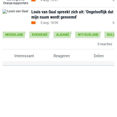
Louis van Gaal spreekt zich uit: 'Ongelooflijk dat
mijn naam wordt genoemd'
3 aug. 18:06
6
NEDERLAND
ROEMENIË
ALBANIË
WIT-RUSLAND
BULGA
0 reacties
Interessant
Reageren
Delen