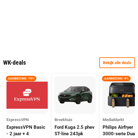
WK-deals
Bekijk alle deals
AANBIEDING -79%
AANBIEDING -8%
ExpressVPN
Broekhuis
MediaMarkt
ExpressVPN Basic
Ford Kuga 2.5 phev
Philips Airfryer
- 2 jaar + 4
ST-line 243pk
3000-serie Dual