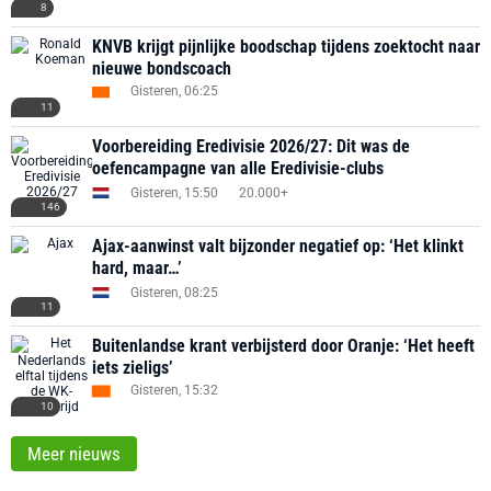
8
KNVB krijgt pijnlijke boodschap tijdens zoektocht naar
nieuwe bondscoach
Gisteren, 06:25
11
Voorbereiding Eredivisie 2026/27: Dit was de
oefencampagne van alle Eredivisie-clubs
Gisteren, 15:50
20.000+
146
Ajax-aanwinst valt bijzonder negatief op: ‘Het klinkt
hard, maar…’
Gisteren, 08:25
11
Buitenlandse krant verbijsterd door Oranje: ‘Het heeft
iets zieligs’
Gisteren, 15:32
10
Meer nieuws