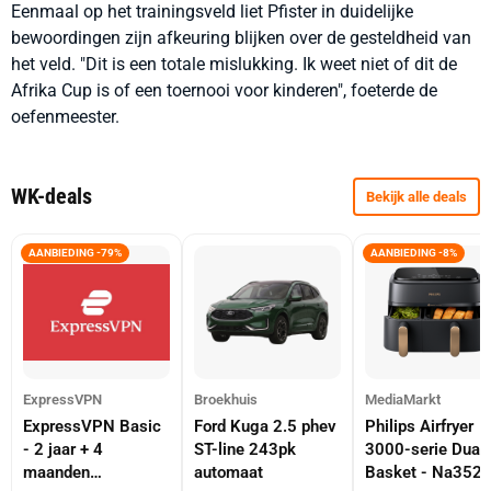
Eenmaal op het trainingsveld liet Pfister in duidelijke
bewoordingen zijn afkeuring blijken over de gesteldheid van
het veld. "Dit is een totale mislukking. Ik weet niet of dit de
Afrika Cup is of een toernooi voor kinderen", foeterde de
oefenmeester.
WK-deals
Bekijk alle deals
AANBIEDING -79%
AANBIEDING -8%
ExpressVPN
Broekhuis
MediaMarkt
ExpressVPN Basic
Ford Kuga 2.5 phev
Philips Airfryer
- 2 jaar + 4
ST-line 243pk
3000-serie Dual
maanden
automaat
Basket - Na352