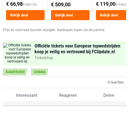
abonnement
Dubbele Mand 9 
€ 66,98
€ 119,00
€ 509,00
€ 321,72
€ 130,0
Tot 6 Personen
Heteluchtfriteus
Bekijk deal
Bekijk deal
Bekijk deal
Zwart
Prijs en voorraad kunnen wijzigen. Aankopen lopen via de partner.
Officiële tickets voor Europese topwedstrijden
koop je veilig en vertrouwd bij FCUpdate.nl
Ticketshop
KAMEROEN
GHANA
0 reacties
Interessant
Reageren
Delen