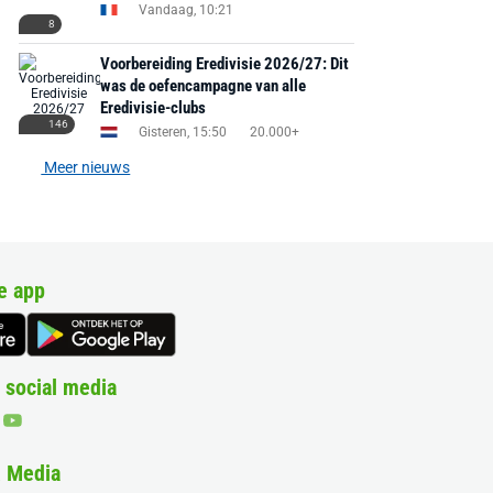
Vandaag, 10:21
8
Voorbereiding Eredivisie 2026/27: Dit
was de oefencampagne van alle
Eredivisie-clubs
146
Gisteren, 15:50
20.000+
Meer nieuws
e app
 social media
& Media