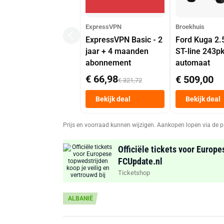
ExpressVPN
Broekhuis
ExpressVPN Basic - 2
Ford Kuga 2.
jaar + 4 maanden
ST-line 243p
abonnement
automaat
€ 66,98
€ 509,00
€ 321,72
Bekijk deal
Bekijk deal
Prijs en voorraad kunnen wijzigen. Aankopen lopen via de p
Officiële tickets voor Europe
FCUpdate.nl
Ticketshop
ALBANIË