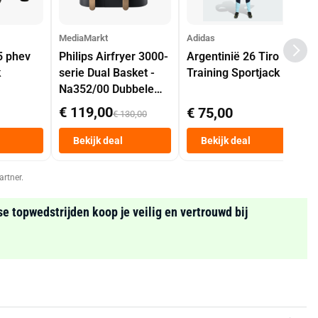
MediaMarkt
Adidas
5 phev
Philips Airfryer 3000-
Argentinië 26 Tiro
k
serie Dual Basket -
Training Sportjack
Na352/00 Dubbele
Mand 9 L Tot 6
€ 119,00
€ 75,00
€ 130,00
Personen
Heteluchtfriteuse
Bekijk deal
Bekijk deal
Zwart
artner.
se topwedstrijden koop je veilig en vertrouwd bij