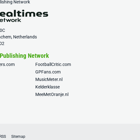
blishing Network
20C
nchem, Netherlands
02
 Publishing Network
fers.com
FootballCritic.com
GPFans.com
MusicMeter.nl
Kelderklasse
MeeMetOranje.nl
RSS
Sitemap