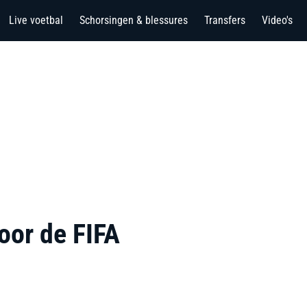
Live voetbal
Schorsingen & blessures
Transfers
Video's
oor de FIFA