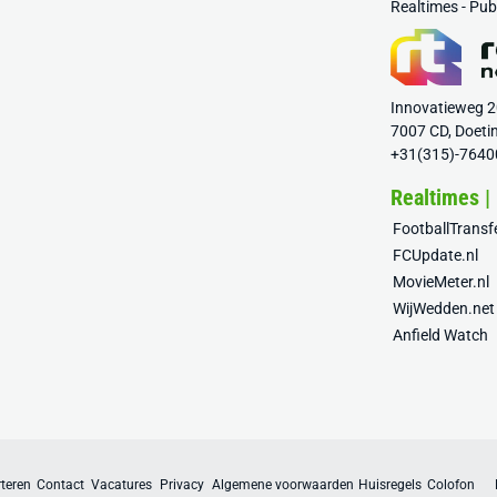
Realtimes - Pu
Innovatieweg 
7007 CD, Doeti
+31(315)-7640
Realtimes |
FootballTrans
FCUpdate.nl
MovieMeter.nl
WijWedden.net
Anfield Watch
teren
Contact
Vacatures
Privacy
Algemene voorwaarden
Huisregels
Colofon