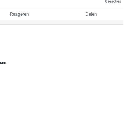
0 reacties
Reageren
Delen
tsen.