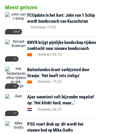
Meest gelezen
FCUpdate in het kort: John van 't Schip
wordt bondscoach van Kazachstan
Vandaag, 13:02
2800
KNVB krijgt pijnlijke boodschap tijdens
zoektocht naar nieuwe bondscoach
Gisteren, 06:25
11
Buitenlandse krant verbijsterd door
Oranje: ‘Het heeft iets zieligs’
Gisteren, 15:32
12
Ajax-aanwinst valt bijzonder negatief
op: ‘Het klinkt hard, maar…’
Gisteren, 08:25
11
PSG voert druk op: dit wordt het
nieuwe bod op Mika Godts