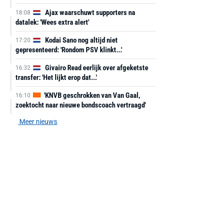
Ajax waarschuwt supporters na
18:08
datalek: 'Wees extra alert'
Kodai Sano nog altijd niet
17:20
gepresenteerd: 'Rondom PSV klinkt...'
Givairo Read eerlijk over afgeketste
16:32
transfer: 'Het lijkt erop dat...'
'KNVB geschrokken van Van Gaal,
16:10
zoektocht naar nieuwe bondscoach vertraagd'
Meer nieuws
AANBIEDING -40%
AANBIEDING -19%