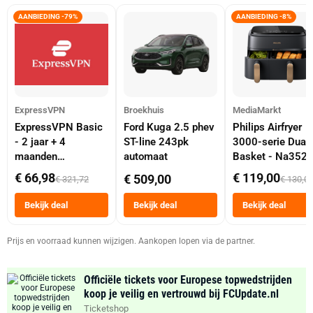
AANBIEDING -79%
AANBIEDING -8%
ExpressVPN
Broekhuis
MediaMarkt
ExpressVPN Basic
Ford Kuga 2.5 phev
Philips Airfryer
- 2 jaar + 4
ST-line 243pk
3000-serie Dual
maanden
automaat
Basket - Na352
abonnement
Dubbele Mand 9 
€ 66,98
€ 119,00
€ 509,00
€ 321,72
€ 130,0
Tot 6 Personen
Heteluchtfriteus
Bekijk deal
Bekijk deal
Bekijk deal
Zwart
Prijs en voorraad kunnen wijzigen. Aankopen lopen via de partner.
Officiële tickets voor Europese topwedstrijden
koop je veilig en vertrouwd bij FCUpdate.nl
Ticketshop