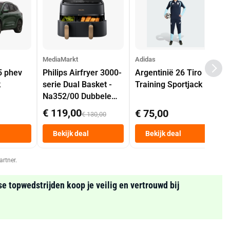
MediaMarkt
Adidas
5 phev
Philips Airfryer 3000-
Argentinië 26 Tiro
k
serie Dual Basket -
Training Sportjack
Na352/00 Dubbele
Mand 9 L Tot 6
€ 119,00
€ 75,00
€ 130,00
Personen
Heteluchtfriteuse
Bekijk deal
Bekijk deal
Zwart
artner.
se topwedstrijden koop je veilig en vertrouwd bij