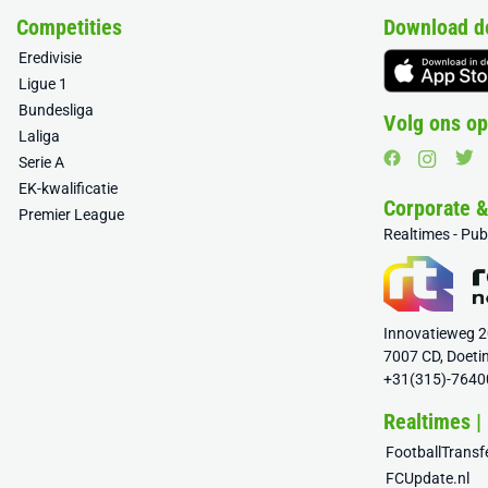
Competities
Download d
Eredivisie
Ligue 1
Bundesliga
Volg ons op
Laliga
Serie A
EK-kwalificatie
Corporate 
Premier League
Realtimes - Pu
Innovatieweg 
7007 CD, Doeti
+31(315)-7640
Realtimes |
FootballTrans
FCUpdate.nl