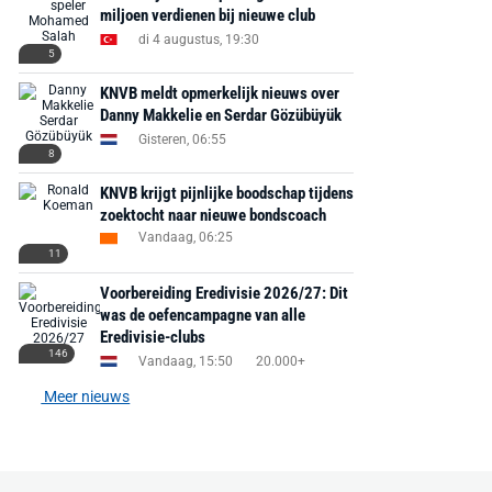
miljoen verdienen bij nieuwe club
di 4 augustus, 19:30
5
KNVB meldt opmerkelijk nieuws over
Danny Makkelie en Serdar Gözübüyük
Gisteren, 06:55
8
KNVB krijgt pijnlijke boodschap tijdens
zoektocht naar nieuwe bondscoach
Vandaag, 06:25
11
Voorbereiding Eredivisie 2026/27: Dit
was de oefencampagne van alle
Eredivisie-clubs
146
Vandaag, 15:50
20.000+
Meer nieuws