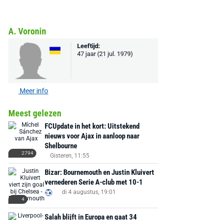
A. Voronin
Leeftijd:
47 jaar (21 jul. 1979)
Meer info
Meest gelezen
FCUpdate in het kort: Uitstekend
nieuws voor Ajax in aanloop naar
Shelbourne
2794
Gisteren, 11:55
Bizar: Bournemouth en Justin Kluivert
vernederen Serie A-club met 10-1
di 4 augustus, 19:01
4
Salah blijft in Europa en gaat 34