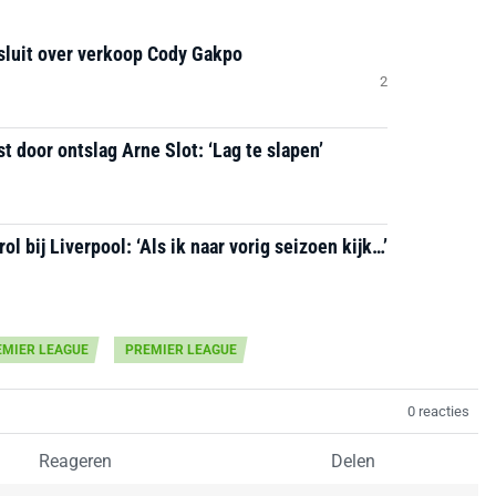
sluit over verkoop Cody Gakpo
2
 door ontslag Arne Slot: ‘Lag te slapen’
l bij Liverpool: ‘Als ik naar vorig seizoen kijk…’
EMIER LEAGUE
PREMIER LEAGUE
0 reacties
Reageren
Delen