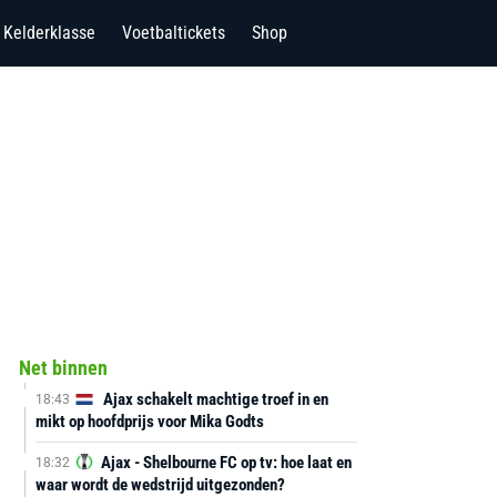
Kelderklasse
Voetbaltickets
Shop
Net binnen
Ajax schakelt machtige troef in en
18:43
mikt op hoofdprijs voor Mika Godts
Ajax - Shelbourne FC op tv: hoe laat en
18:32
waar wordt de wedstrijd uitgezonden?