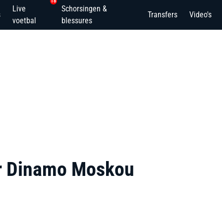
18
Live
Schorsingen &
s
Transfers
Video's
voetbal
blessures
ar Dinamo Moskou