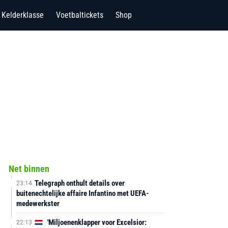
Kelderklasse
Voetbaltickets
Shop
Net binnen
Telegraph onthult details over
23:14
buitenechtelijke affaire Infantino met UEFA-
medewerkster
'Miljoenenklapper voor Excelsior:
22:13