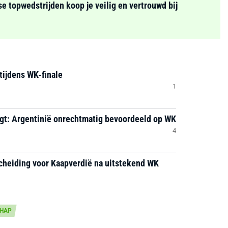
se topwedstrijden koop je veilig en vertrouwd bij
tijdens WK-finale
1
igt: Argentinië onrechtmatig bevoordeeld op WK
4
cheiding voor Kaapverdië na uitstekend WK
HAP