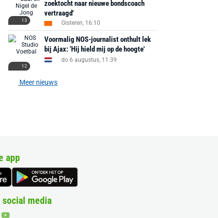
zoektocht naar nieuwe bondscoach
vertraagd'
13
Gisteren, 16:10
Voormalig NOS-journalist onthult lek
bij Ajax: ‘Hij hield mij op de hoogte'
do 6 augustus, 11:39
12
Meer nieuws
e app
 social media