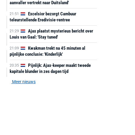
aanvaller vertrekt naar Duitsland'
Excelsior bezorgt Cambuur
21:51
teleurstellende Eredivisie-rentree
Ajax plaatst mysterieus bericht over
21:29
Louis van Gaal: 'Stay tuned'
Kwakman trekt na 45 minuten al
21:09
pijnlijke conclusie: 'Kinderlijk'
Pijnlijk: Ajax-keeper maakt tweede
20:35
kapitale blunder in zes dagen tijd
Meer nieuws