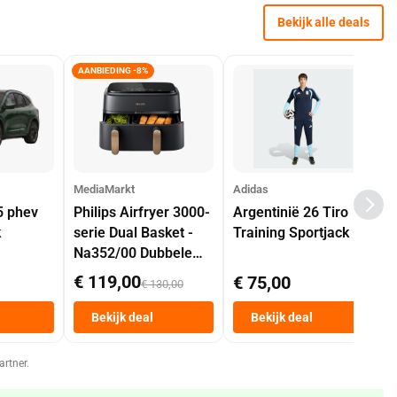
Bekijk alle deals
AANBIEDING -8%
MediaMarkt
Adidas
5 phev
Philips Airfryer 3000-
Argentinië 26 Tiro
k
serie Dual Basket -
Training Sportjack
Na352/00 Dubbele
Mand 9 L Tot 6
€ 119,00
€ 75,00
€ 130,00
Personen
Heteluchtfriteuse
Bekijk deal
Bekijk deal
Zwart
artner.