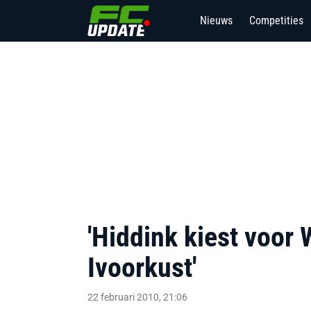
Nieuws
Competities
'Hiddink kiest voo
Ivoorkust'
22 februari 2010, 21:06