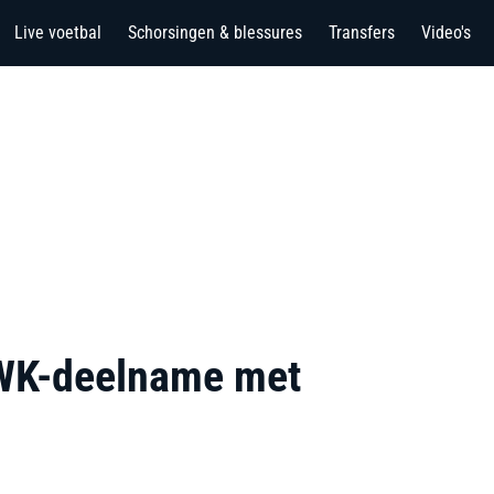
Live voetbal
Schorsingen & blessures
Transfers
Video's
r WK-deelname met