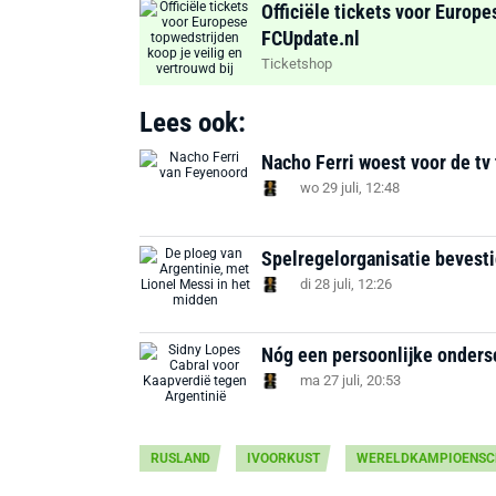
Officiële tickets voor Europe
FCUpdate.nl
Ticketshop
Lees ook:
Nacho Ferri woest voor de tv 
wo 29 juli, 12:48
Spelregelorganisatie bevest
di 28 juli, 12:26
Nóg een persoonlijke onders
ma 27 juli, 20:53
RUSLAND
IVOORKUST
WERELDKAMPIOENSC