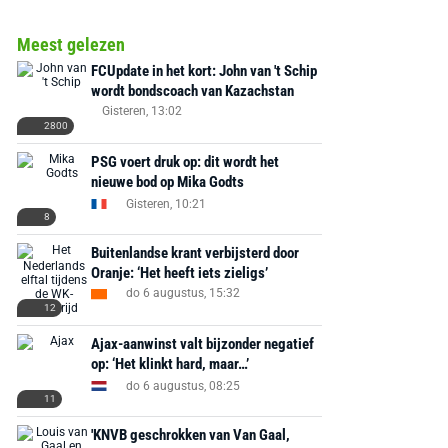
Meest gelezen
FCUpdate in het kort: John van 't Schip
wordt bondscoach van Kazachstan
Gisteren, 13:02
2800
PSG voert druk op: dit wordt het
nieuwe bod op Mika Godts
Gisteren, 10:21
8
Buitenlandse krant verbijsterd door
Oranje: ‘Het heeft iets zieligs’
do 6 augustus, 15:32
12
Ajax-aanwinst valt bijzonder negatief
op: ‘Het klinkt hard, maar…’
do 6 augustus, 08:25
11
'KNVB geschrokken van Van Gaal,