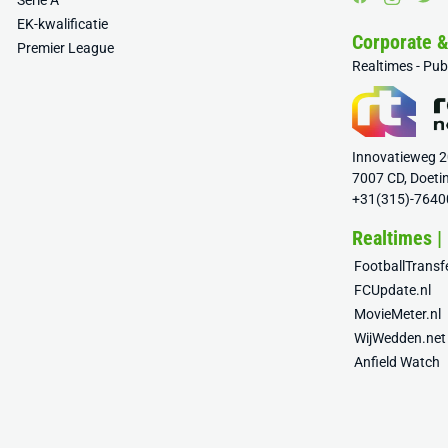
Serie A
EK-kwalificatie
Corporate 
Premier League
Realtimes - Pu
Innovatieweg 
7007 CD, Doeti
+31(315)-7640
Realtimes |
FootballTrans
FCUpdate.nl
MovieMeter.nl
WijWedden.net
Anfield Watch