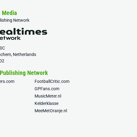
& Media
blishing Network
20C
nchem, Netherlands
02
 Publishing Network
fers.com
FootballCritic.com
GPFans.com
MusicMeter.nl
Kelderklasse
MeeMetOranje.nl