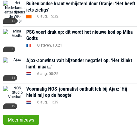
Buitenlandse krant verbijsterd door Oranje: ‘Het heeft
iets zieligs’
6 aug. 15:32
12
PSG voert druk op: dit wordt het nieuwe bod op Mika
Godts
Gisteren, 10:21
8
Ajax-aanwinst valt bijzonder negatief op: ‘Het klinkt
hard, maar…’
6 aug. 08:25
11
Voormalig NOS-journalist onthult lek bij Ajax: ‘Hij
hield mij op de hoogte'
6 aug. 11:39
12
Meer nieuws