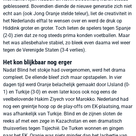
geblesseerd. Bovendien diende de nieuwe generatie zich niet
echt aan (ook Jong Oranje stelde teleur), liet de creativiteit in
het Nederlands elftal te wensen over en werd de druk op
Hiddink groter en groter. Toch lieten de spelers tegen Spanje
(2-0) zien dat ze nog steeds prima konden voetballen. Maar
het was allesbehalve stabiel, zo bleek even daarna wel weer
tegen de Verenigde Staten (3-4 verlies).
Het kon blijkbaar nog erger
Nadat Blind het stokje had overgenomen, werd het drama
compleet. De ellende bleef zich maar opstapelen. In vier
dagen tijd werd Oranje belachelijk gemaakt door IJsland (0-
1) en Turkije (3-0) en even later koos ook nog eens de
veelbelovende Hakim Ziyech voor Marokko. Nederland had
nog een greintje hoop op de play-offs om EK-plaatsing, maar
was afhankelijk van Turkije. Blind en de zijnen sloten de
reeks af met een zege in Kazachstan en een dramatisch
thuisverlies tegen Tsjechië. De Turken wonnen en gingen
naar het EK, Oranje was niets minder dan het lachertje van