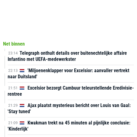
Net binnen
Telegraph onthult details over buitenechtelijke affaire
23:14
Infantino met UEFA-medewerkster
'Miljoenenklapper voor Excelsior: aanvaller vertrekt
22:13
naar Duitsland'
Excelsior bezorgt Cambuur teleurstellende Eredivisie-
21:51
rentree
Ajax plaatst mysterieus bericht over Louis van Gaal:
21:29
'Stay tuned'
Kwakman trekt na 45 minuten al pijnlijke conclusie:
21:09
'Kinderlijk'