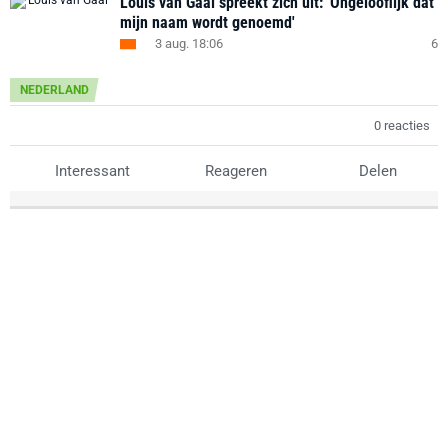
Louis van Gaal spreekt zich uit: 'Ongelooflijk dat
mijn naam wordt genoemd'
3 aug. 18:06
6
NEDERLAND
0 reacties
Interessant
Reageren
Delen