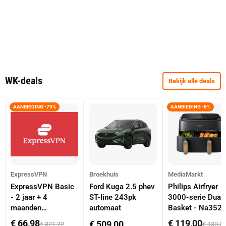
WK-deals
Bekijk alle deals
AANBIEDING -79%
AANBIEDING -8%
ExpressVPN
Broekhuis
MediaMarkt
ExpressVPN Basic
Ford Kuga 2.5 phev
Philips Airfryer
- 2 jaar + 4
ST-line 243pk
3000-serie Dual
maanden
automaat
Basket - Na352
abonnement
Dubbele Mand 9 
€ 66,98
€ 119,00
€ 509,00
€ 321,72
€ 130,0