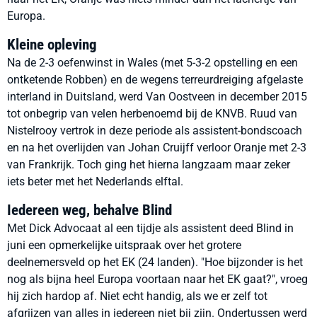
Europa.
Kleine opleving
Na de 2-3 oefenwinst in Wales (met 5-3-2 opstelling en een
ontketende Robben) en de wegens terreurdreiging afgelaste
interland in Duitsland, werd Van Oostveen in december 2015
tot onbegrip van velen herbenoemd bij de KNVB. Ruud van
Nistelrooy vertrok in deze periode als assistent-bondscoach
en na het overlijden van Johan Cruijff verloor Oranje met 2-3
van Frankrijk. Toch ging het hierna langzaam maar zeker
iets beter met het Nederlands elftal.
Iedereen weg, behalve Blind
Met Dick Advocaat al een tijdje als assistent deed Blind in
juni een opmerkelijke uitspraak over het grotere
deelnemersveld op het EK (24 landen). "Hoe bijzonder is het
nog als bijna heel Europa voortaan naar het EK gaat?", vroeg
hij zich hardop af. Niet echt handig, als we er zelf tot
afgrijzen van alles in iedereen niet bij zijn. Ondertussen werd