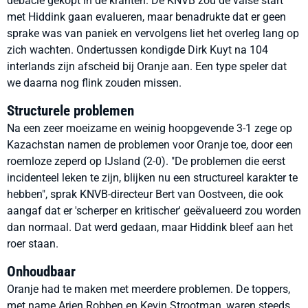
debacle gekopt in de kranten. De KNVB zou de valse start
met Hiddink gaan evalueren, maar benadrukte dat er geen
sprake was van paniek en vervolgens liet het overleg lang op
zich wachten. Ondertussen kondigde Dirk Kuyt na 104
interlands zijn afscheid bij Oranje aan. Een type speler dat
we daarna nog flink zouden missen.
Structurele problemen
Na een zeer moeizame en weinig hoopgevende 3-1 zege op
Kazachstan namen de problemen voor Oranje toe, door een
roemloze zeperd op IJsland (2-0). "De problemen die eerst
incidenteel leken te zijn, blijken nu een structureel karakter te
hebben", sprak KNVB-directeur Bert van Oostveen, die ook
aangaf dat er 'scherper en kritischer' geëvalueerd zou worden
dan normaal. Dat werd gedaan, maar Hiddink bleef aan het
roer staan.
Onhoudbaar
Oranje had te maken met meerdere problemen. De toppers,
met name Arjen Robben en Kevin Strootman, waren steeds