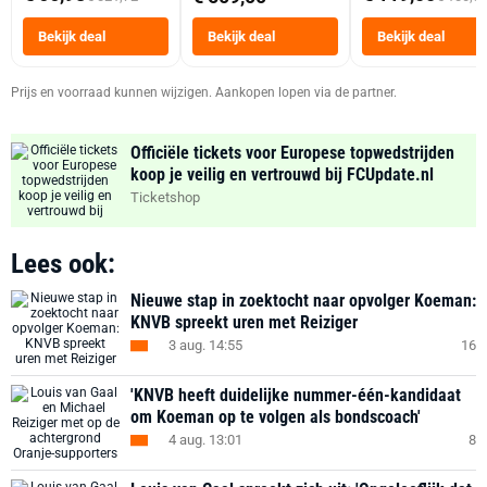
Tot 6 Personen
Heteluchtfriteus
Bekijk deal
Bekijk deal
Bekijk deal
Zwart
Prijs en voorraad kunnen wijzigen. Aankopen lopen via de partner.
Officiële tickets voor Europese topwedstrijden
koop je veilig en vertrouwd bij FCUpdate.nl
Ticketshop
Lees ook:
Nieuwe stap in zoektocht naar opvolger Koeman:
KNVB spreekt uren met Reiziger
3 aug. 14:55
16
'KNVB heeft duidelijke nummer-één-kandidaat
om Koeman op te volgen als bondscoach'
4 aug. 13:01
8