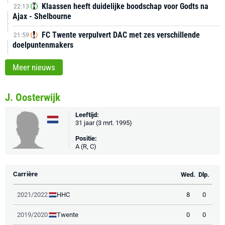
Klaassen heeft duidelijke boodschap voor Godts na
22:13
Ajax - Shelbourne
FC Twente verpulvert DAC met zes verschillende
21:59
doelpuntenmakers
Meer nieuws
J. Oosterwijk
Leeftijd:
31 jaar (3 mrt. 1995)
Positie:
A (R, C)
Carrière
Wed.
Dlp.
HHC
2021/2022
8
0
Twente
2019/2020
0
0