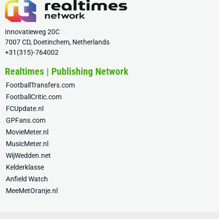
Innovatieweg 20C
7007 CD, Doetinchem, Netherlands
+31(315)-764002
Realtimes | Publishing Network
FootballTransfers.com
FootballCritic.com
FCUpdate.nl
GPFans.com
MovieMeter.nl
MusicMeter.nl
WijWedden.net
Kelderklasse
Anfield Watch
MeeMetOranje.nl