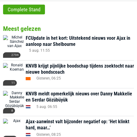
Complete Stand
Meest gelezen
FCUpdate in het kort: Uitstekend nieuws voor Ajax in
aanloop naar Shelbourne
5 aug. 11:55
2794
KNVB krijgt pijnlijke boodschap tijdens zoektocht naar
nieuwe bondscoach
Gisteren, 06:25
11
KNVB meldt opmerkelijk nieuws over Danny Makkelie
en Serdar Gözübüyük
5 aug. 06:55
8
Ajax-aanwinst valt bijzonder negatief op: ‘Het klinkt
hard, maar…’
Gisteren, 08:25