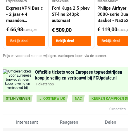
ExpressVPN
Broekhuis
MediaMarkt
ExpressVPN Basic
Ford Kuga 2.5 phev
Philips Airfryer
- 2 jaar + 4
ST-line 243pk
3000-serie Dual
maanden
automaat
Basket - Na352
abonnement
Dubbele Mand 9 
€ 66,98
€ 119,00
€ 509,00
€ 321,72
€ 130,0
Tot 6 Personen
Heteluchtfriteus
Bekijk deal
Bekijk deal
Bekijk deal
Zwart
Prijs en voorraad kunnen wijzigen. Aankopen lopen via de partner.
Officiële tickets voor Europese topwedstrijden
koop je veilig en vertrouwd bij FCUpdate.nl
Ticketshop
STIJN VREVEN
J. OOSTERWIJK
NAC
KEUKEN KAMPIOEN DIV
0 reacties
Interessant
Reageren
Delen