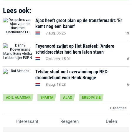
Lees ook:
Ajax heeft groot plan op de transfermarkt: 'Er
komt nog een kanon'
7 aug. 06:25
13
Feyenoord zwijnt op Het Kasteel: ‘Andere
scheidsrechter had hem laten staan’
Gisteren, 15:01
6
Telstar stunt met overwinning op NEC:
droomdebuut voor Henk Brugge
8 aug. 18:28
6
ADIL AUASSAR
SPARTA
AJAX
EREDIVISIE
0 reacties
Interessant
Reageren
Delen