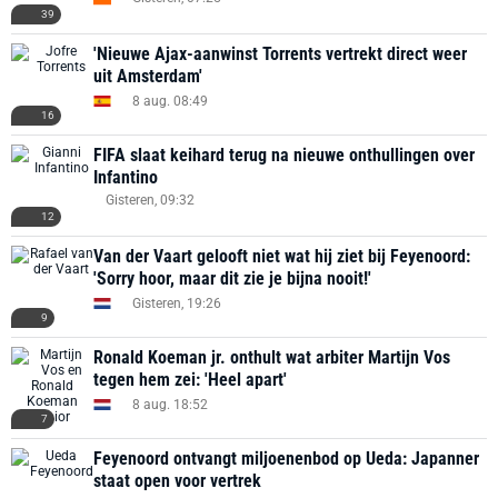
39
'Nieuwe Ajax-aanwinst Torrents vertrekt direct weer
uit Amsterdam'
8 aug. 08:49
16
FIFA slaat keihard terug na nieuwe onthullingen over
Infantino
Gisteren, 09:32
12
Van der Vaart gelooft niet wat hij ziet bij Feyenoord:
'Sorry hoor, maar dit zie je bijna nooit!'
Gisteren, 19:26
9
Ronald Koeman jr. onthult wat arbiter Martijn Vos
tegen hem zei: 'Heel apart'
8 aug. 18:52
7
Feyenoord ontvangt miljoenenbod op Ueda: Japanner
staat open voor vertrek