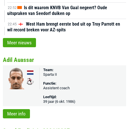
Is dit waarom KNVB Van Gaal negeert? Oude
22:52
uitspraken van Seedorf duiken op
West Ham brengt eerste bod uit op Troy Parrott en
22:45
wil record breken voor AZ-spits
Meer nieuws
Adil Auassar
Team:
Sparta II
Functie:
Assistent coach
Leeftijd:
39 jaar (6 okt. 1986)
Meer info