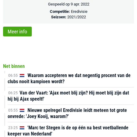
Gespeeld op 9 apr. 2022
Competitie:
Eredivisie
Seizoen:
2021/2022
Meer info
Net binnen
Waarom accepteren we dat negentig procent van de
06:55
clubs nooit kampioen wordt?
Van der Vaart: 'Ajax moet blij zijn? Hij moet blij zijn dat
06:25
hij bij Ajax speelt!'
Nieuwe spelregel Eredivisie leidt meteen tot grote
05:55
onvrede: 'Joey Kooij, waarom?'
'Marc ter Stegen is de op één na best voetballende
23:25
keeper van Nederland'