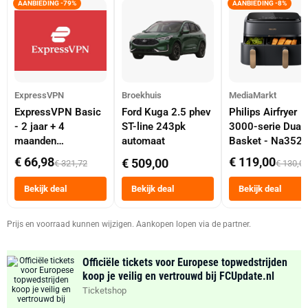
AANBIEDING -79%
AANBIEDING -8%
ExpressVPN
Broekhuis
MediaMarkt
ExpressVPN Basic
Ford Kuga 2.5 phev
Philips Airfryer
- 2 jaar + 4
ST-line 243pk
3000-serie Dual
maanden
automaat
Basket - Na352
abonnement
Dubbele Mand 9 
€ 66,98
€ 119,00
€ 509,00
€ 321,72
€ 130,0
Tot 6 Personen
Heteluchtfriteus
Bekijk deal
Bekijk deal
Bekijk deal
Zwart
Prijs en voorraad kunnen wijzigen. Aankopen lopen via de partner.
Officiële tickets voor Europese topwedstrijden
koop je veilig en vertrouwd bij FCUpdate.nl
Ticketshop