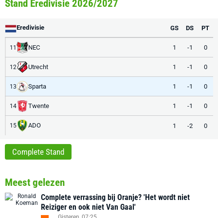
Stand Eredivisie 2026/2027
Eredivisie
GS
DS
PT
NEC
1
-1
0
11
Utrecht
1
-1
0
12
Sparta
1
-1
0
13
Twente
1
-1
0
14
ADO
1
-2
0
15
Complete Stand
Meest gelezen
Complete verrassing bij Oranje? 'Het wordt niet
Reiziger en ook niet Van Gaal'
Gisteren, 07:25