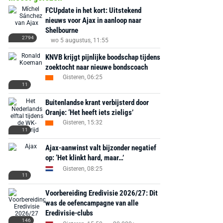
FCUpdate in het kort: Uitstekend
nieuws voor Ajax in aanloop naar
Shelbourne
2794
wo 5 augustus, 11:55
KNVB krijgt pijnlijke boodschap tijdens
zoektocht naar nieuwe bondscoach
Gisteren, 06:25
11
Buitenlandse krant verbijsterd door
Oranje: ‘Het heeft iets zieligs’
Gisteren, 15:32
11
Ajax-aanwinst valt bijzonder negatief
op: ‘Het klinkt hard, maar…’
Gisteren, 08:25
11
Voorbereiding Eredivisie 2026/27: Dit
was de oefencampagne van alle
Eredivisie-clubs
146