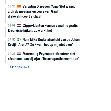
Valentijn Driessen: 'Arne Slot waant
08:32
zich de messias en Louis van Gaal
diskwalificeert zichzelf'
Ziggo-klanten kunnen vanaf nu gratis
08:08
Eredivisie kijken: zo werkt het
Nam Mika Godts afscheid van de Johan
07:50
Cruijff ArenA? 'Zo kwam het op mij niet over'
Voormalig Feyenoord-directeur ziet
07:25
sfeer omslaan bij Ajax: 'De arrogantie neemt toe'
Meer nieuws