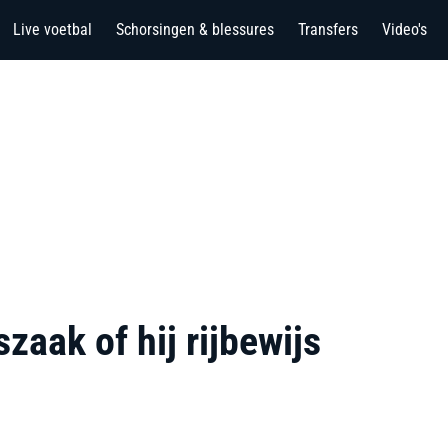
Live voetbal
Schorsingen & blessures
Transfers
Video's
szaak of hij rijbewijs