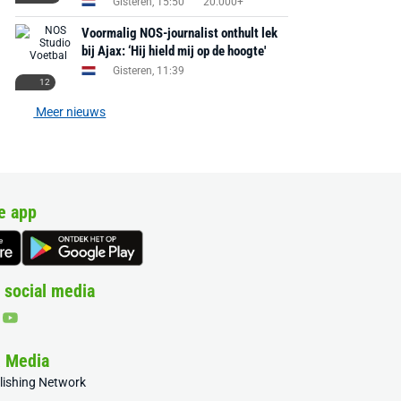
Gisteren, 15:50
20.000+
Voormalig NOS-journalist onthult lek
bij Ajax: ‘Hij hield mij op de hoogte'
Gisteren, 11:39
12
Meer nieuws
e app
 social media
& Media
blishing Network