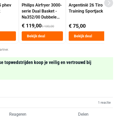
5 phev
Philips Airfryer 3000-
Argentinië 26 Tiro
k
serie Dual Basket -
Training Sportjack
Na352/00 Dubbele
Mand 9 L Tot 6
€ 119,00
€ 75,00
€ 130,00
Personen
Heteluchtfriteuse
Bekijk deal
Bekijk deal
Zwart
artner.
se topwedstrijden koop je veilig en vertrouwd bij
1 reactie
Reageren
Delen