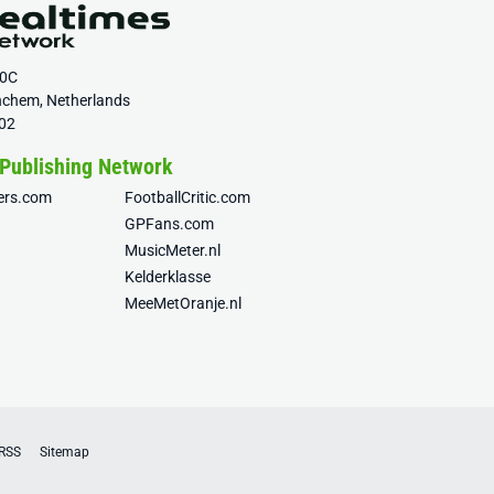
20C
nchem, Netherlands
02
 Publishing Network
fers.com
FootballCritic.com
GPFans.com
MusicMeter.nl
Kelderklasse
MeeMetOranje.nl
RSS
Sitemap