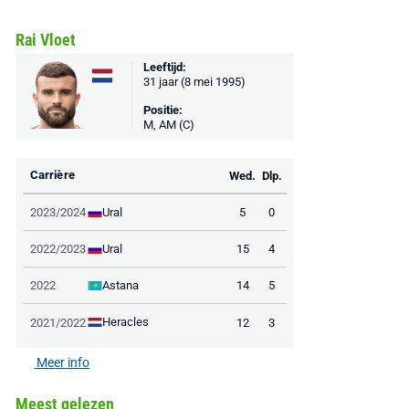
EA Sports FC 26 -
F50 Messi Elite Firm
Sonos Arc Ul
PlayStation 5
Rai Vloet
Ground Boots Kids
Soundbar Zw
Leeftijd:
31 jaar (8 mei 1995)
€ 78,00
€ 888,00
€ 29,99
€ 130,00
€ 
Positie:
M, AM (C)
Bekijk deal
Bekijk deal
Bekijk deal
Carrière
Wed.
Dlp.
Ural
2023/2024
5
0
Ural
2022/2023
15
4
Astana
2022
14
5
Heracles
2021/2022
12
3
Meer info
Meest gelezen