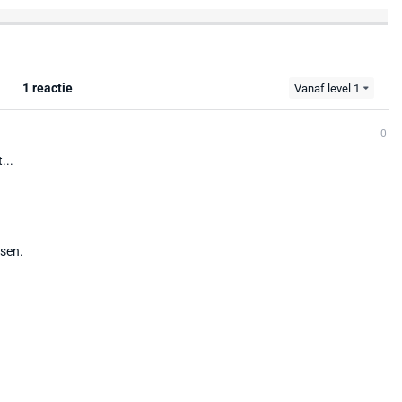
1 reactie
Vanaf level 1
0
...
tsen.