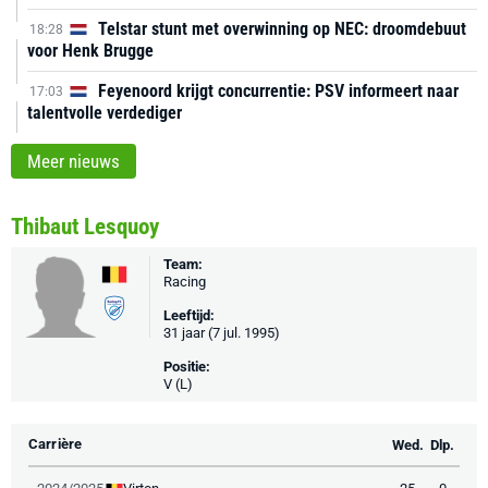
Telstar stunt met overwinning op NEC: droomdebuut
18:28
voor Henk Brugge
Feyenoord krijgt concurrentie: PSV informeert naar
17:03
talentvolle verdediger
Meer nieuws
Thibaut Lesquoy
Team:
Racing
Leeftijd:
31 jaar (7 jul. 1995)
Positie:
V (L)
Carrière
Wed.
Dlp.