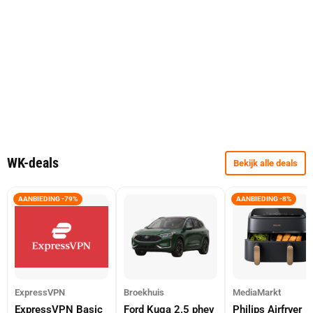
WK-deals
Bekijk alle deals
AANBIEDING -79%
AANBIEDING -8%
ExpressVPN
Broekhuis
MediaMarkt
ExpressVPN Basic
Ford Kuga 2.5 phev
Philips Airfryer