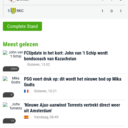
RKC
1
0
1
5
Complete Stand
Meest gelezen
FCUpdate in het kort: John van 't Schip wordt
bondscoach van Kazachstan
Gisteren, 13:02
2800
PSG voert druk op: dit wordt het nieuwe bod op Mika
Godts
Gisteren, 10:21
9
'Nieuwe Ajax-aanwinst Torrents vertrekt direct weer
uit Amsterdam'
Vandaag, 08:49
15