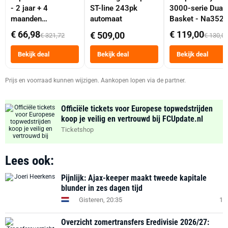
- 2 jaar + 4
ST-line 243pk
3000-serie Dual
maanden
automaat
Basket - Na352
abonnement
Dubbele Mand 9 
€ 66,98
€ 119,00
€ 509,00
€ 321,72
€ 130,0
Tot 6 Personen
Heteluchtfriteus
Bekijk deal
Bekijk deal
Bekijk deal
Zwart
Prijs en voorraad kunnen wijzigen. Aankopen lopen via de partner.
Officiële tickets voor Europese topwedstrijden
koop je veilig en vertrouwd bij FCUpdate.nl
Ticketshop
Lees ook:
Pijnlijk: Ajax-keeper maakt tweede kapitale
blunder in zes dagen tijd
Gisteren, 20:35
1
Overzicht zomertransfers Eredivisie 2026/27: