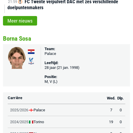
FC Twente verpulvert DAC met zes verschillende
21:59
doelpuntenmakers
Meer nieuws
Borna Sosa
Team:
Palace
Leeftijd:
28 jaar (21 jan. 1998)
Positie:
M, V (L)
Carrière
Wed.
Dlp.
Palace
2025/2026
7
0
Torino
2024/2025
19
0