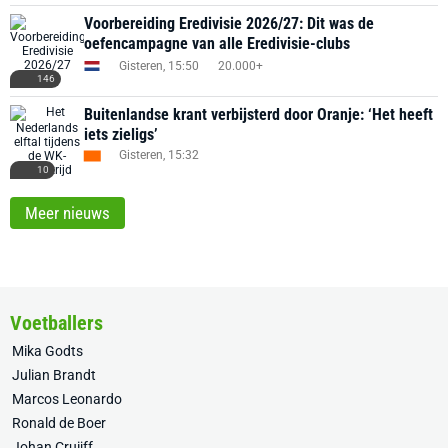
Voorbereiding Eredivisie 2026/27: Dit was de
oefencampagne van alle Eredivisie-clubs
Gisteren, 15:50
20.000+
146
Buitenlandse krant verbijsterd door Oranje: ‘Het heeft
iets zieligs’
Gisteren, 15:32
10
Meer nieuws
Voetballers
Mika Godts
Julian Brandt
Marcos Leonardo
Ronald de Boer
Johan Cruijff