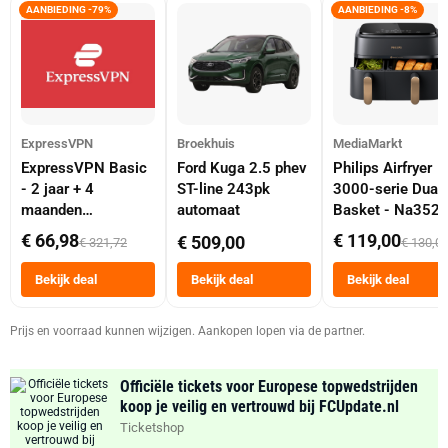
AANBIEDING -79%
AANBIEDING -8%
ExpressVPN
Broekhuis
MediaMarkt
ExpressVPN Basic
Ford Kuga 2.5 phev
Philips Airfryer
- 2 jaar + 4
ST-line 243pk
3000-serie Dual
maanden
automaat
Basket - Na352
abonnement
Dubbele Mand 9 
€ 66,98
€ 119,00
€ 509,00
€ 321,72
€ 130,0
Tot 6 Personen
Heteluchtfriteus
Bekijk deal
Bekijk deal
Bekijk deal
Zwart
Prijs en voorraad kunnen wijzigen. Aankopen lopen via de partner.
Officiële tickets voor Europese topwedstrijden
koop je veilig en vertrouwd bij FCUpdate.nl
Ticketshop