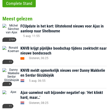
Complete Stand
Meest gelezen
FCUpdate in het kort: Uitstekend nieuws voor Ajax in
aanloop naar Shelbourne
5 aug. 11:55
2794
KNVB krijgt pijnlijke boodschap tijdens zoektocht naar
nieuwe bondscoach
Gisteren, 06:25
11
KNVB meldt opmerkelijk nieuws over Danny Makkelie
en Serdar Gözübüyük
5 aug. 06:55
8
Ajax-aanwinst valt bijzonder negatief op: ‘Het klinkt
hard, maar…’
Gisteren, 08:25
11