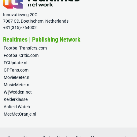
Innovatieweg 20C
7007 CD, Doetinchem, Netherlands
+31(315)-764002
Realtimes | Publishing Network
FootballTransfers.com
FootballCritic.com
FCUpdate.nl
GPFans.com
MovieMeter.nl
MusicMeter.nl
WijWedden.net
Kelderklasse
Anfield Watch
MeeMetOranje.nl