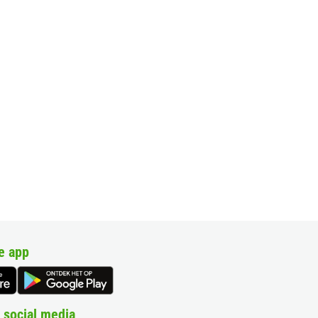
e app
 social media