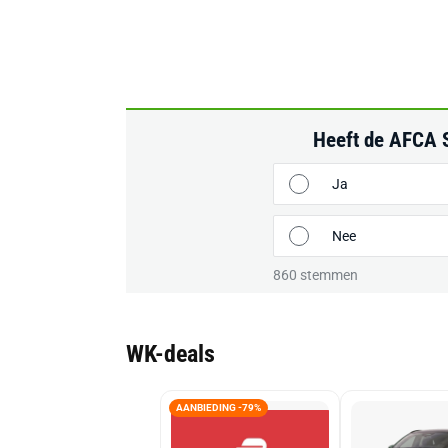
Heeft de AFCA S
Ja
Nee
860
stemmen
WK-deals
AANBIEDING -79%