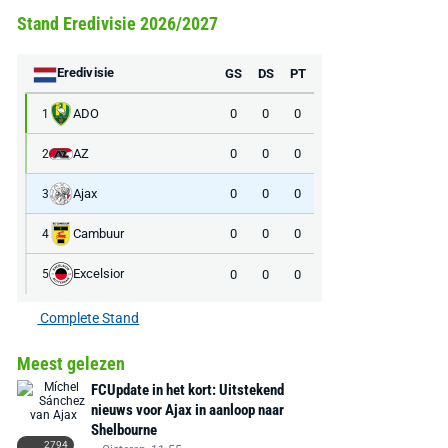
Stand Eredivisie 2026/2027
Eredivisie
GS
DS
PT
ADO
0
0
0
1
AZ
0
0
0
2
Ajax
0
0
0
3
Cambuur
0
0
0
4
Excelsior
0
0
0
5
Complete Stand
Meest gelezen
FCUpdate in het kort: Uitstekend
nieuws voor Ajax in aanloop naar
Shelbourne
2794