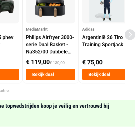
MediaMarkt
Adidas
5 phev
Philips Airfryer 3000-
Argentinië 26 Tiro
k
serie Dual Basket -
Training Sportjack
Na352/00 Dubbele
Mand 9 L Tot 6
€ 119,00
€ 75,00
€ 130,00
Personen
Heteluchtfriteuse
Bekijk deal
Bekijk deal
Zwart
artner.
se topwedstrijden koop je veilig en vertrouwd bij