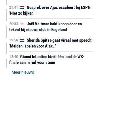
Gesprek over Ajax escaleert bij ESPN:
21:41
‘Niet zo kijken!’
Joël Veltman hakt knoop door en
20:33
tekent bij nieuwe club in Engeland
Sherida Spitse gaat viraal met speech:
19:58
‘Meiden, spelen voor Ajax…’
'Gianni Infantino biedt één land de WK-
18:40
finale aan in ruil voor steun'
Meer nieuws