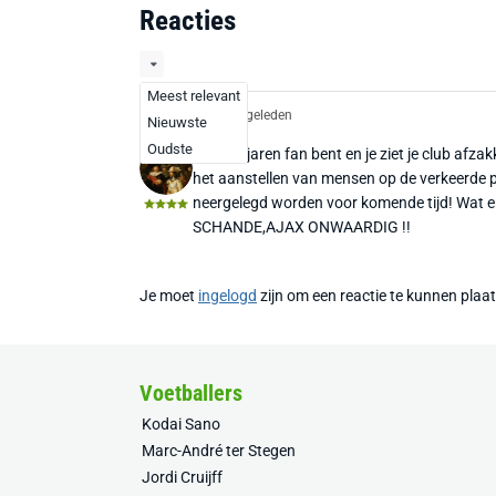
Reacties
Meest relevant
Laurens1
2 jaar geleden
Nieuwste
Oudste
Als je al jaren fan bent en je ziet je club af
het aanstellen van mensen op de verkeerde p
neergelegd worden voor komende tijd! Wat e
SCHANDE,AJAX ONWAARDIG !!
Je moet
ingelogd
zijn om een reactie te kunnen plaa
Voetballers
Kodai Sano
Marc-André ter Stegen
Jordi Cruijff