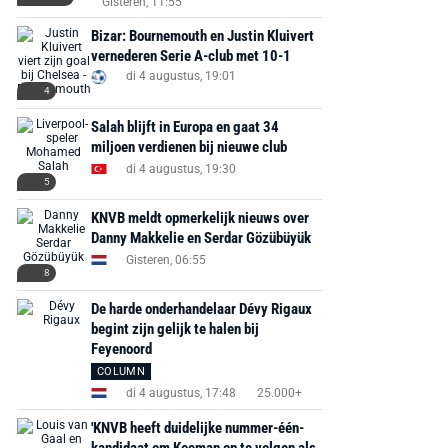
Gisteren, 11:55
Bizar: Bournemouth en Justin Kluivert
vernederen Serie A-club met 10-1
di 4 augustus, 19:01
4
Salah blijft in Europa en gaat 34
miljoen verdienen bij nieuwe club
di 4 augustus, 19:30
5
KNVB meldt opmerkelijk nieuws over
Danny Makkelie en Serdar Gözübüyük
Gisteren, 06:55
8
De harde onderhandelaar Dévy Rigaux
begint zijn gelijk te halen bij
Feyenoord
COLUMN
di 4 augustus, 17:48
25.000+
AANBIEDING -40%
AANBIEDING -19%
'KNVB heeft duidelijke nummer-één-