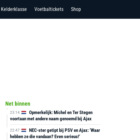
Kelderklasse
Voetbaltickets
Shop
Net binnen
Opmerkelijk: Míchel en Ter Stegen
23:14
voortaan met andere naam genoemd bij Ajax
NEC-ster getipt bij PSV en Ajax: ‘Waar
22:47
hebben ze die vandaan? Even serieus!’