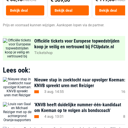
Tot 6 Personen
Heteluchtfriteus
Bekijk deal
Bekijk deal
Bekijk deal
Zwart
Prijs en voorraad kunnen wijzigen. Aankopen lopen via de partner.
Officiële tickets voor Europese topwedstrijden
koop je veilig en vertrouwd bij FCUpdate.nl
Ticketshop
Lees ook:
Nieuwe stap in zoektocht naar opvolger Koeman:
KNVB spreekt uren met Reiziger
3 aug. 14:55
16
'KNVB heeft duidelijke nummer-één-kandidaat
om Koeman op te volgen als bondscoach'
4 aug. 13:01
8