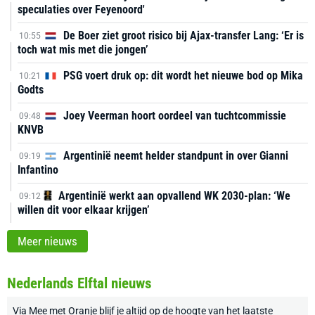
speculaties over Feyenoord'
De Boer ziet groot risico bij Ajax-transfer Lang: ‘Er is
10:55
toch wat mis met die jongen’
PSG voert druk op: dit wordt het nieuwe bod op Mika
10:21
Godts
Joey Veerman hoort oordeel van tuchtcommissie
09:48
KNVB
Argentinië neemt helder standpunt in over Gianni
09:19
Infantino
Argentinië werkt aan opvallend WK 2030-plan: ‘We
09:12
willen dit voor elkaar krijgen’
Meer nieuws
Nederlands Elftal nieuws
Via
Mee met Oranje
blijf je altijd op de hoogte van het laatste