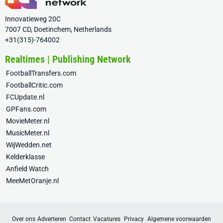
Innovatieweg 20C
7007 CD, Doetinchem, Netherlands
+31(315)-764002
Realtimes | Publishing Network
FootballTransfers.com
FootballCritic.com
FCUpdate.nl
GPFans.com
MovieMeter.nl
MusicMeter.nl
WijWedden.net
Kelderklasse
Anfield Watch
MeeMetOranje.nl
Over ons
Adverteren
Contact
Vacatures
Privacy
Algemene voorwaarden