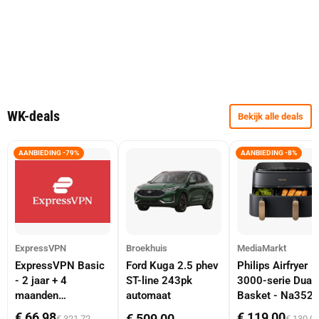
WK-deals
Bekijk alle deals
AANBIEDING -79%
AANBIEDING -8%
ExpressVPN
Broekhuis
MediaMarkt
ExpressVPN Basic
Ford Kuga 2.5 phev
Philips Airfryer
- 2 jaar + 4
ST-line 243pk
3000-serie Dual
maanden
automaat
Basket - Na352
abonnement
Dubbele Mand 9 
€ 66,98
€ 119,00
€ 509,00
€ 321,72
€ 130,0