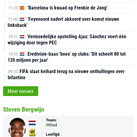
'Barcelona is kwaad op Frenkie de Jong'
11:35
'Feyenoord nadert akkoord over komst nieuwe
11:00
linksback'
Vermoedelijke opstelling Ajax: Sánchez voert één
10:51
wijziging door tegen PEC
Eredivisie-baas 'boos' op clubs: 'Dit scheelt 80 tot
10:25
120 miljoen per jaar'
FIFA slaat keihard terug na nieuwe onthullingen over
09:32
Infantino
Meer nieuws
Steven Bergwijn
Team:
Ittihad
Leeftijd: