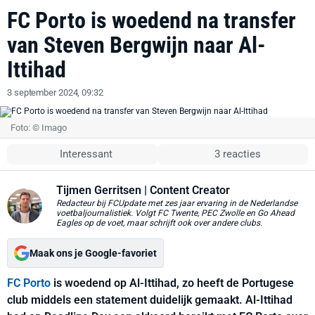
FC Porto is woedend na transfer
van Steven Bergwijn naar Al-
Ittihad
3 september 2024, 09:32
Foto: © Imago
Interessant
3 reacties
Tijmen Gerritsen
| Content Creator
Redacteur bij FCUpdate met zes jaar ervaring in de Nederlandse
voetbaljournalistiek. Volgt FC Twente, PEC Zwolle en Go Ahead
Eagles op de voet, maar schrijft ook over andere clubs.
Maak ons je Google-favoriet
FC Porto
is woedend op Al-Ittihad, zo heeft de Portugese
club middels een statement duidelijk gemaakt. Al-Ittihad