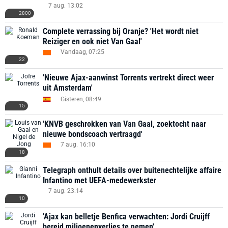
7 aug. 13:02
2800
Complete verrassing bij Oranje? 'Het wordt niet
Reiziger en ook niet Van Gaal'
Vandaag, 07:25
22
'Nieuwe Ajax-aanwinst Torrents vertrekt direct weer
uit Amsterdam'
Gisteren, 08:49
15
'KNVB geschrokken van Van Gaal, zoektocht naar
nieuwe bondscoach vertraagd'
7 aug. 16:10
18
Telegraph onthult details over buitenechtelijke affaire
Infantino met UEFA-medewerkster
7 aug. 23:14
10
'Ajax kan belletje Benfica verwachten: Jordi Cruijff
bereid miljoenenverlies te nemen'