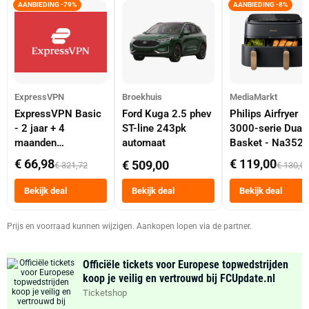
AANBIEDING -79%
AANBIEDING -8%
ExpressVPN
Broekhuis
MediaMarkt
ExpressVPN Basic
Ford Kuga 2.5 phev
Philips Airfryer
- 2 jaar + 4
ST-line 243pk
3000-serie Dual
maanden
automaat
Basket - Na352
abonnement
Dubbele Mand 9 
€ 66,98
€ 119,00
€ 509,00
€ 321,72
€ 130,0
Tot 6 Personen
Heteluchtfriteus
Bekijk deal
Bekijk deal
Bekijk deal
Zwart
Prijs en voorraad kunnen wijzigen. Aankopen lopen via de partner.
Officiële tickets voor Europese topwedstrijden
koop je veilig en vertrouwd bij FCUpdate.nl
Ticketshop