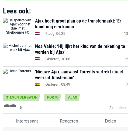
Lees ook:
Ajax heeft groot plan op de transfermarkt: 'Er
komt nog een kanon'
7 aug. 06:25
13
Noa Vahle: ‘Hij lijkt het kind van de rekening te
worden bij Ajax’
Gisteren, 10:06
12
'Nieuwe Ajax-aanwinst Torrents vertrekt direct
weer uit Amsterdam'
Gisteren, 08:49
7
STEVEN BERGWIJN
PORTO
AJAX
5
3 reacties
Interessant
Reageren
Delen