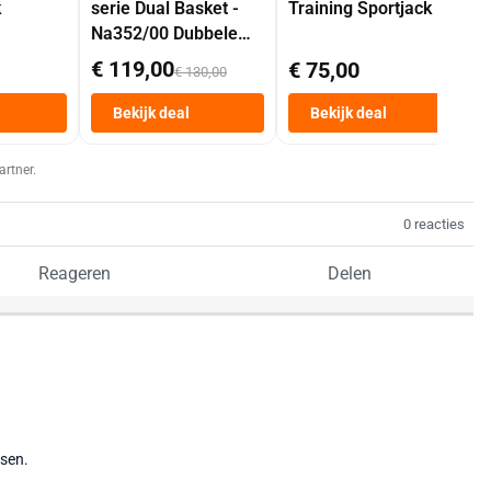
k
serie Dual Basket -
Training Sportjack
Na352/00 Dubbele
Mand 9 L Tot 6
€ 119,00
€ 75,00
€ 130,00
Personen
Heteluchtfriteuse
Bekijk deal
Bekijk deal
Zwart
artner.
0 reacties
Reageren
Delen
tsen.