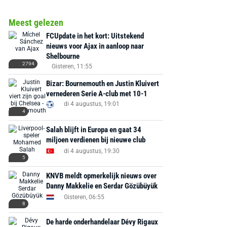
Meest gelezen
FCUpdate in het kort: Uitstekend
nieuws voor Ajax in aanloop naar
Shelbourne
2794
Gisteren, 11:55
Bizar: Bournemouth en Justin Kluivert
vernederen Serie A-club met 10-1
di 4 augustus, 19:01
4
Salah blijft in Europa en gaat 34
miljoen verdienen bij nieuwe club
AANBIEDING -40%
AANBIEDING -19%
di 4 augustus, 19:30
5
KNVB meldt opmerkelijk nieuws over
Danny Makkelie en Serdar Gözübüyük
Gisteren, 06:55
8
MediaMarkt
Adidas
MediaMarkt
EA Sports FC 26 -
F50 Messi Elite Firm
Sonos Arc Ul
De harde onderhandelaar Dévy Rigaux