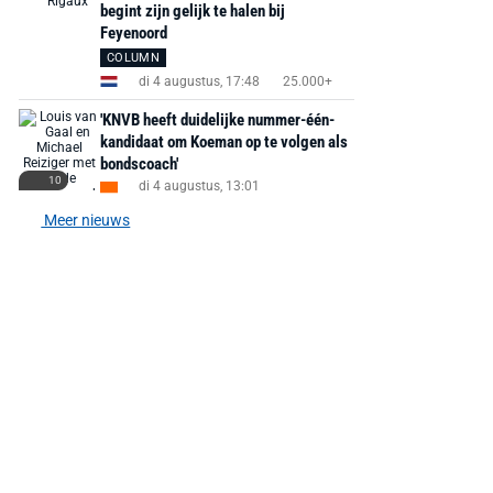
PlayStation 5
Ground Boots Kids
Soundbar Zw
begint zijn gelijk te halen bij
Feyenoord
COLUMN
€ 78,00
€ 888,00
€ 29,99
€ 130,00
€ 
di 4 augustus, 17:48
25.000+
Bekijk deal
Bekijk deal
Bekijk deal
'KNVB heeft duidelijke nummer-één-
kandidaat om Koeman op te volgen als
bondscoach'
10
di 4 augustus, 13:01
Meer nieuws