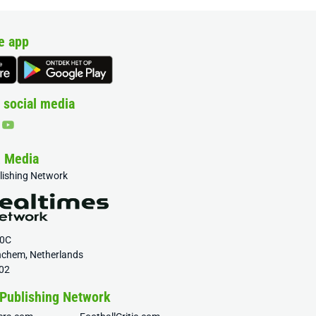
e app
 social media
& Media
blishing Network
20C
nchem, Netherlands
02
 Publishing Network