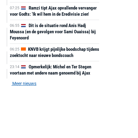
Ramzi tipt Ajax opvallende vervanger
07:25
voor Godts: ‘Ik wil hem in de Eredivisie zien'
Dit is de situatie rond Anis Hadj
06:55
Moussa (en de gevolgen voor Sami Ouaissa) bij
Feyenoord
KNVB krijgt pijnlijke boodschap tijdens
06:25
zoektocht naar nieuwe bondscoach
Opmerkelijk: Míchel en Ter Stegen
23:14
voortaan met andere naam genoemd bij Ajax
Meer nieuws