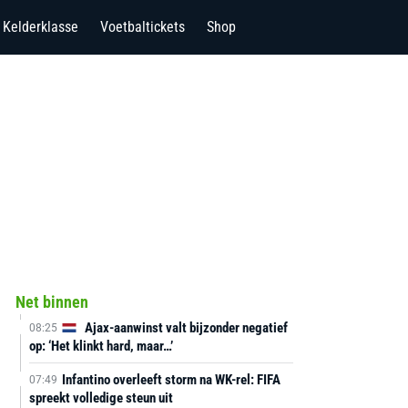
Kelderklasse
Voetbaltickets
Shop
Net binnen
Ajax-aanwinst valt bijzonder negatief
08:25
op: ‘Het klinkt hard, maar…’
Infantino overleeft storm na WK-rel: FIFA
07:49
spreekt volledige steun uit