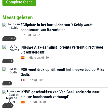
Complete Stand
Meest gelezen
FCUpdate in het kort: John van 't Schip wordt
bondscoach van Kazachstan
7 aug. 13:02
2800
'Nieuwe Ajax-aanwinst Torrents vertrekt direct weer
uit Amsterdam'
Gisteren, 08:49
15
PSG voert druk op: dit wordt het nieuwe bod op Mika
Godts
7 aug. 10:21
9
'KNVB geschrokken van Van Gaal, zoektocht naar
nieuwe bondscoach vertraagd'
7 aug. 16:10
17