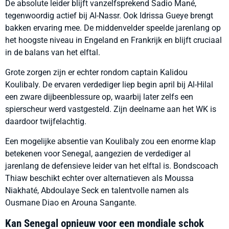
De absolute leider blijft vanzelfsprekend Sadio Mané,
tegenwoordig actief bij Al-Nassr. Ook Idrissa Gueye brengt
bakken ervaring mee. De middenvelder speelde jarenlang op
het hoogste niveau in Engeland en Frankrijk en blijft cruciaal
in de balans van het elftal.
Grote zorgen zijn er echter rondom captain Kalidou
Koulibaly. De ervaren verdediger liep begin april bij Al-Hilal
een zware dijbeenblessure op, waarbij later zelfs een
spierscheur werd vastgesteld. Zijn deelname aan het WK is
daardoor twijfelachtig.
Een mogelijke absentie van Koulibaly zou een enorme klap
betekenen voor Senegal, aangezien de verdediger al
jarenlang de defensieve leider van het elftal is. Bondscoach
Thiaw beschikt echter over alternatieven als Moussa
Niakhaté, Abdoulaye Seck en talentvolle namen als
Ousmane Diao en Arouna Sangante.
Kan Senegal opnieuw voor een mondiale schok