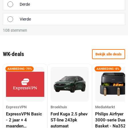
Derde
Vierde
108
stemmen
WK-deals
Bekijk alle deals
AANBIEDING -79%
AANBIEDING -8%
ExpressVPN
Broekhuis
MediaMarkt
ExpressVPN Basic
Ford Kuga 2.5 phev
Philips Airfryer
- 2 jaar + 4
ST-line 243pk
3000-serie Dual
maanden
automaat
Basket - Na352