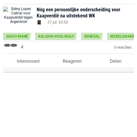
Nóg een persoonlijke onderscheiding voor
Kaapverdië na uitstekend WK
27 jul. 20:53
SADIO MANÉ
KALIDOU KOULIBALY
SENEGAL
WERELDKAMPI
4
0 reacties
Interessant
Reageren
Delen