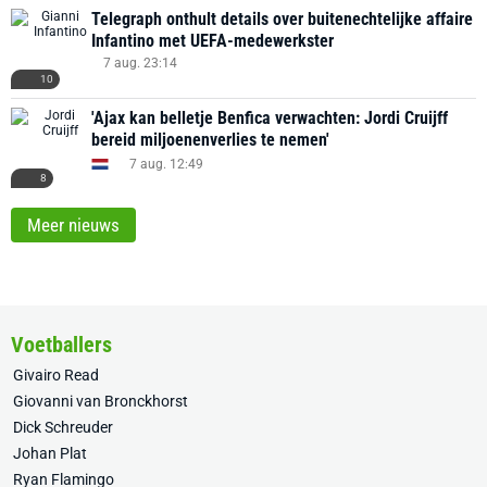
Telegraph onthult details over buitenechtelijke affaire
Infantino met UEFA-medewerkster
7 aug. 23:14
10
'Ajax kan belletje Benfica verwachten: Jordi Cruijff
bereid miljoenenverlies te nemen'
7 aug. 12:49
8
Meer nieuws
Voetballers
Givairo Read
Giovanni van Bronckhorst
Dick Schreuder
Johan Plat
Ryan Flamingo