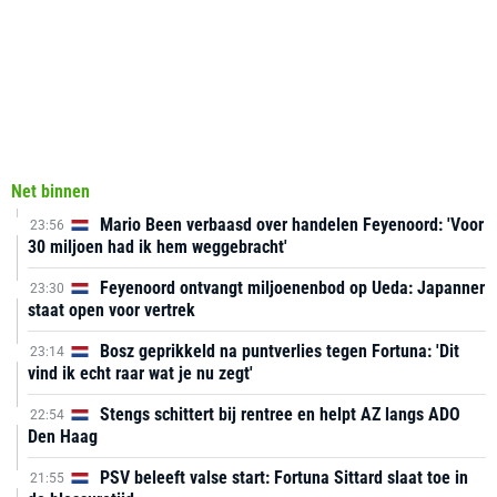
Net binnen
Mario Been verbaasd over handelen Feyenoord: 'Voor
23:56
30 miljoen had ik hem weggebracht'
Feyenoord ontvangt miljoenenbod op Ueda: Japanner
23:30
staat open voor vertrek
Bosz geprikkeld na puntverlies tegen Fortuna: 'Dit
23:14
vind ik echt raar wat je nu zegt'
Stengs schittert bij rentree en helpt AZ langs ADO
22:54
Den Haag
PSV beleeft valse start: Fortuna Sittard slaat toe in
21:55