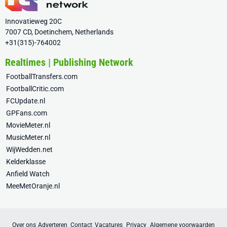
Innovatieweg 20C
7007 CD, Doetinchem, Netherlands
+31(315)-764002
Realtimes | Publishing Network
FootballTransfers.com
FootballCritic.com
FCUpdate.nl
GPFans.com
MovieMeter.nl
MusicMeter.nl
WijWedden.net
Kelderklasse
Anfield Watch
MeeMetOranje.nl
Over ons
Adverteren
Contact
Vacatures
Privacy
Algemene voorwaarden