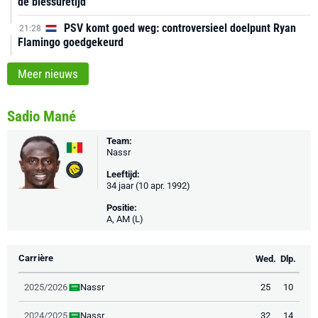
de blessuretijd
PSV komt goed weg: controversieel doelpunt Ryan
21:28
Flamingo goedgekeurd
Meer nieuws
Sadio Mané
Team:
Nassr
Leeftijd:
34 jaar (10 apr. 1992)
Positie:
A, AM (L)
Carrière
Wed.
Dlp.
Nassr
2025/2026
25
10
Nassr
2024/2025
32
14