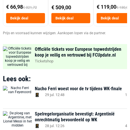
abonnement
Dubbele Mand 9 
€ 66,98
€ 119,00
€ 509,00
€ 321,72
€ 130,0
Tot 6 Personen
Heteluchtfriteus
Bekijk deal
Bekijk deal
Bekijk deal
Zwart
Prijs en voorraad kunnen wijzigen. Aankopen lopen via de partner.
Officiële tickets voor Europese topwedstrijden
koop je veilig en vertrouwd bij FCUpdate.nl
Ticketshop
Lees ook:
Nacho Ferri woest voor de tv tijdens WK-finale
29 jul. 12:48
1
Spelregelorganisatie bevestigt: Argentinië
onrechtmatig bevoordeeld op WK
28 jul. 12:26
4