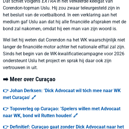
Dat schiet volgens
EXTRA
in het verkeerde keelgat van
Corendon-topman Uslu. Hij zou zwaar teleurgesteld zijn in
het besluit van de voetbalbond. In een verklaring aan het
medium gaf Uslu aan dat hij alle financiële afspraken met de
bond zal nakomen, omdat hij een man van zijn woord is.
Wel liet hij weten dat Corendon na het WK waarschijnlijk niet
langer de financiële motor achter het nationale elftal zal zijn.
Sinds het begin van de WK-kwalificatiecampagne voor 2026
ondersteunt Uslu het project en sprak hij daar ook zijn
vertrouwen in uit.
➡️ Meer over Curaçao
👉 Johan Derksen: ‘Dick Advocaat wil tóch mee naar WK
met Curaçao’ 🔗
👉 Topoverleg op Curaçao: 'Spelers willen met Advocaat
naar WK, bond wil Rutten houden' 🔗
👉 Definitief: Curaçao gaat zonder Dick Advocaat naar het