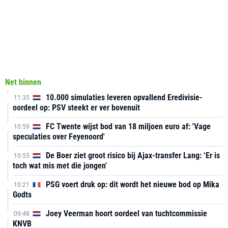
Net binnen
10.000 simulaties leveren opvallend Eredivisie-
11:35
oordeel op: PSV steekt er ver bovenuit
FC Twente wijst bod van 18 miljoen euro af: 'Vage
10:59
speculaties over Feyenoord'
De Boer ziet groot risico bij Ajax-transfer Lang: ‘Er is
10:55
toch wat mis met die jongen’
PSG voert druk op: dit wordt het nieuwe bod op Mika
10:21
Godts
Joey Veerman hoort oordeel van tuchtcommissie
09:48
KNVB