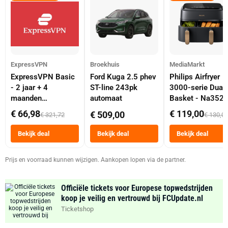
ExpressVPN
Broekhuis
MediaMarkt
ExpressVPN Basic
Ford Kuga 2.5 phev
Philips Airfryer
- 2 jaar + 4
ST-line 243pk
3000-serie Dual
maanden
automaat
Basket - Na352
abonnement
Dubbele Mand 9 
€ 66,98
€ 119,00
€ 509,00
€ 321,72
€ 130,0
Tot 6 Personen
Heteluchtfriteus
Bekijk deal
Bekijk deal
Bekijk deal
Zwart
Prijs en voorraad kunnen wijzigen. Aankopen lopen via de partner.
Officiële tickets voor Europese topwedstrijden
koop je veilig en vertrouwd bij FCUpdate.nl
Ticketshop