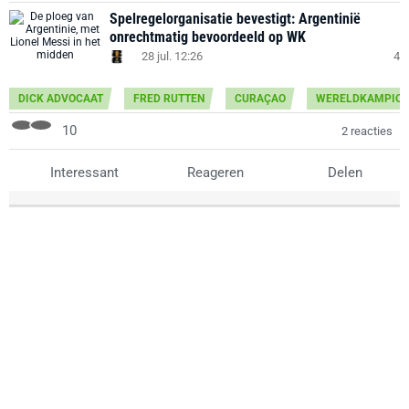
Spelregelorganisatie bevestigt: Argentinië
onrechtmatig bevoordeeld op WK
28 jul. 12:26
4
DICK ADVOCAAT
FRED RUTTEN
CURAÇAO
WERELDKAMPIOE
10
2 reacties
Interessant
Reageren
Delen