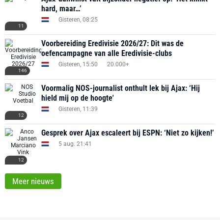
hard, maar…’
Gisteren, 08:25
11
Voorbereiding Eredivisie 2026/27: Dit was de
oefencampagne van alle Eredivisie-clubs
Gisteren, 15:50
20.000+
146
Voormalig NOS-journalist onthult lek bij Ajax: ‘Hij
hield mij op de hoogte'
Gisteren, 11:39
12
Gesprek over Ajax escaleert bij ESPN: ‘Niet zo kijken!’
5 aug. 21:41
12
Meer nieuws