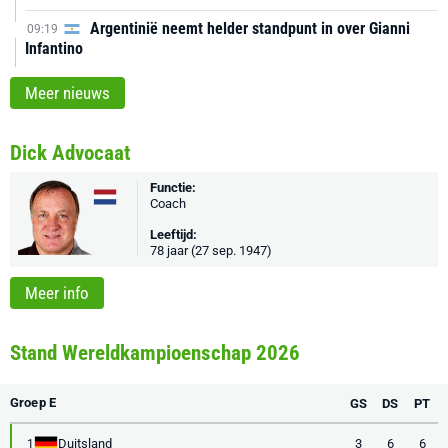
Argentinië neemt helder standpunt in over Gianni
09:19
Infantino
Meer nieuws
Dick Advocaat
Functie:
Coach
Leeftijd:
78 jaar (27 sep. 1947)
Meer info
Stand Wereldkampioenschap 2026
Groep E
GS
DS
PT
Duitsland
3
6
6
1