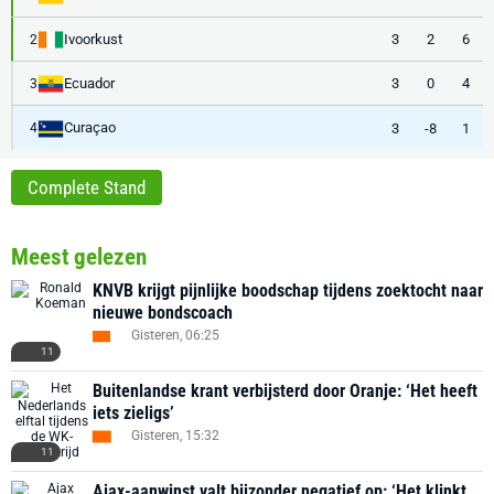
Ivoorkust
3
2
6
2
Ecuador
3
0
4
3
Curaçao
3
-8
1
4
Complete Stand
Meest gelezen
KNVB krijgt pijnlijke boodschap tijdens zoektocht naar
nieuwe bondscoach
Gisteren, 06:25
11
Buitenlandse krant verbijsterd door Oranje: ‘Het heeft
iets zieligs’
Gisteren, 15:32
11
Ajax-aanwinst valt bijzonder negatief op: ‘Het klinkt