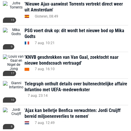
'Nieuwe Ajax-aanwinst Torrents vertrekt direct weer
uit Amsterdam'
Gisteren, 08:49
15
PSG voert druk op: dit wordt het nieuwe bod op Mika
Godts
7 aug. 10:21
9
'KNVB geschrokken van Van Gaal, zoektocht naar
nieuwe bondscoach vertraagd'
7 aug. 16:10
17
Telegraph onthult details over buitenechtelijke affaire
Infantino met UEFA-medewerkster
7 aug. 23:14
10
'Ajax kan belletje Benfica verwachten: Jordi Cruijff
bereid miljoenenverlies te nemen'
7 aug. 12:49
8