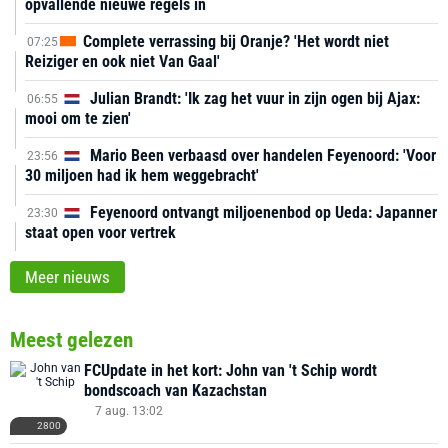
opvallende nieuwe regels in
Complete verrassing bij Oranje? 'Het wordt niet
07:25
Reiziger en ook niet Van Gaal'
Julian Brandt: 'Ik zag het vuur in zijn ogen bij Ajax:
06:55
mooi om te zien'
Mario Been verbaasd over handelen Feyenoord: 'Voor
23:56
30 miljoen had ik hem weggebracht'
Feyenoord ontvangt miljoenenbod op Ueda: Japanner
23:30
staat open voor vertrek
Meer nieuws
Meest gelezen
FCUpdate in het kort: John van 't Schip wordt
bondscoach van Kazachstan
7 aug. 13:02
2800