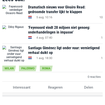
Dramatisch nieuws voor Givairo Read:
gedroomde transfer lijkt te klappen
5 aug. 10:16
10
'Feyenoord vindt 28 miljoen niet genoeg:
onderhandelingen in impasse'
4 aug. 07:40
1
Santiago Giménez ligt onder vuur: vernietigend
verhaal duikt op
1 aug. 18:30
1
MILAN
PALERMO
ROMA
0 reacties
Interessant
Reageren
Delen