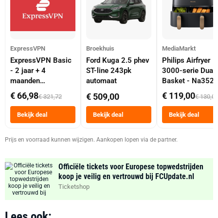
ExpressVPN
Broekhuis
MediaMarkt
ExpressVPN Basic
Ford Kuga 2.5 phev
Philips Airfryer
- 2 jaar + 4
ST-line 243pk
3000-serie Dual
maanden
automaat
Basket - Na352
abonnement
Dubbele Mand 9 
€ 66,98
€ 119,00
€ 509,00
€ 321,72
€ 130,0
Tot 6 Personen
Heteluchtfriteus
Bekijk deal
Bekijk deal
Bekijk deal
Zwart
Prijs en voorraad kunnen wijzigen. Aankopen lopen via de partner.
Officiële tickets voor Europese topwedstrijden
koop je veilig en vertrouwd bij FCUpdate.nl
Ticketshop
Lees ook: