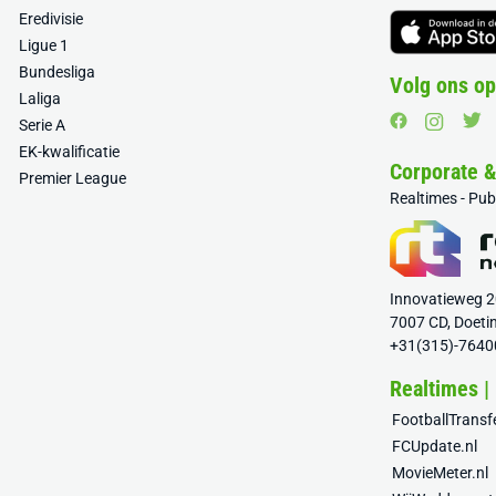
Eredivisie
Ligue 1
Bundesliga
Volg ons op
Laliga
Serie A
EK-kwalificatie
Corporate 
Premier League
Realtimes - Pu
Innovatieweg 
7007 CD, Doeti
+31(315)-7640
Realtimes |
FootballTrans
FCUpdate.nl
MovieMeter.nl