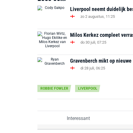
Liverpool neemt duidelijk be
zo 2 augustus, 11:25
Milos Kerkez compleet verrast
do 30 juli, 07:25
Gravenberch mikt op nieuwe ro
di 28 juli, 06:25
ROBBIE FOWLER
LIVERPOOL
Interessant