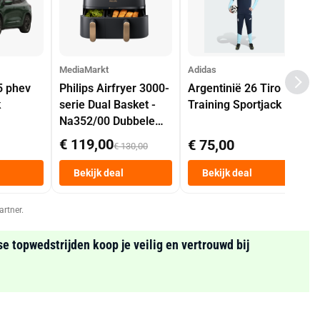
MediaMarkt
Adidas
5 phev
Philips Airfryer 3000-
Argentinië 26 Tiro
k
serie Dual Basket -
Training Sportjack
Na352/00 Dubbele
Mand 9 L Tot 6
€ 119,00
€ 75,00
€ 130,00
Personen
Heteluchtfriteuse
Bekijk deal
Bekijk deal
Zwart
artner.
se topwedstrijden koop je veilig en vertrouwd bij