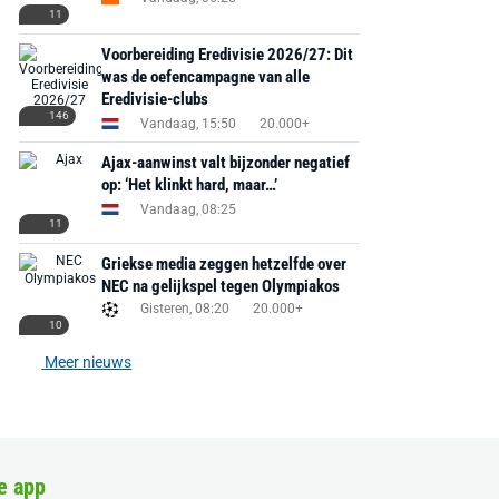
11
Voorbereiding Eredivisie 2026/27: Dit
was de oefencampagne van alle
Eredivisie-clubs
146
Vandaag, 15:50
20.000+
Ajax-aanwinst valt bijzonder negatief
op: ‘Het klinkt hard, maar…’
Vandaag, 08:25
11
Griekse media zeggen hetzelfde over
NEC na gelijkspel tegen Olympiakos
Gisteren, 08:20
20.000+
10
Meer nieuws
e app