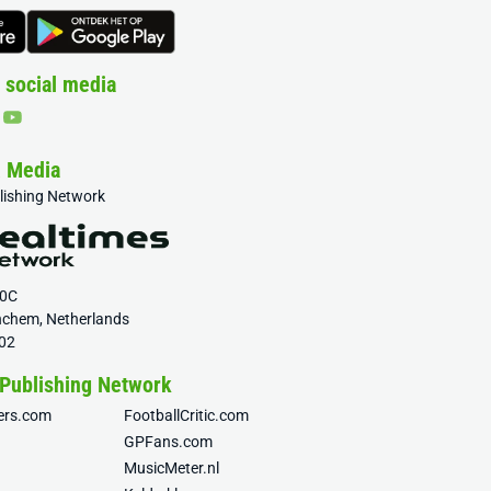
 social media
& Media
blishing Network
20C
nchem, Netherlands
02
 Publishing Network
fers.com
FootballCritic.com
GPFans.com
MusicMeter.nl