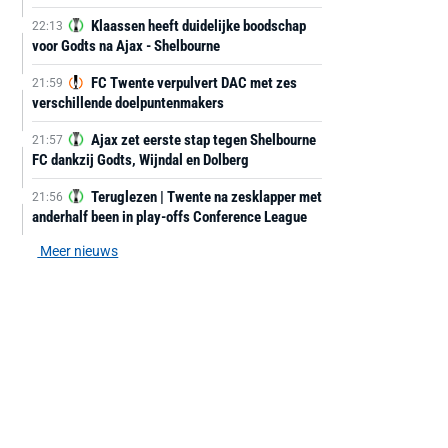
Klaassen heeft duidelijke boodschap
22:13
voor Godts na Ajax - Shelbourne
FC Twente verpulvert DAC met zes
21:59
verschillende doelpuntenmakers
Ajax zet eerste stap tegen Shelbourne
21:57
FC dankzij Godts, Wijndal en Dolberg
Teruglezen | Twente na zesklapper met
21:56
anderhalf been in play-offs Conference League
Meer nieuws
AANBIEDING -40%
AANBIEDING -19%