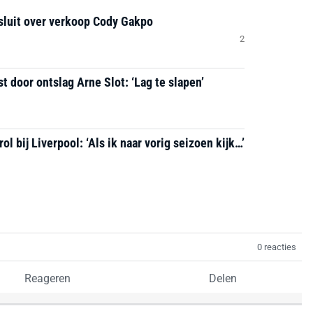
sluit over verkoop Cody Gakpo
2
 door ontslag Arne Slot: ‘Lag te slapen’
l bij Liverpool: ‘Als ik naar vorig seizoen kijk…’
0 reacties
Reageren
Delen