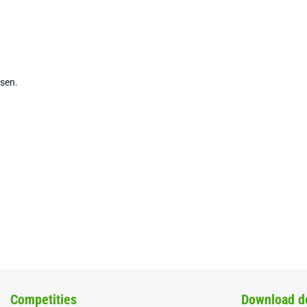
tsen.
Competities
Download d