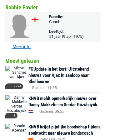
Robbie Fowler
Functie:
Coach
Leeftijd:
51 jaar (9 apr. 1975)
Meer info
Meest gelezen
FCUpdate in het kort: Uitstekend
nieuws voor Ajax in aanloop naar
Shelbourne
2794
Gisteren, 11:55
KNVB meldt opmerkelijk nieuws over
Danny Makkelie en Serdar Gözübüyük
Gisteren, 06:55
8
KNVB krijgt pijnlijke boodschap tijdens
zoektocht naar nieuwe bondscoach
Vandaag, 06:25