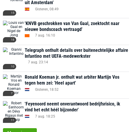
uit Amsterdam'
Gisteren, 08:49
15
'KNVB geschrokken van Van Gaal, zoektocht naar
nieuwe bondscoach vertraagd'
7 aug. 16:10
18
Telegraph onthult details over buitenechtelijke affaire
Infantino met UEFA-medewerkster
7 aug. 23:14
10
Ronald Koeman jr. onthult wat arbiter Martijn Vos
tegen hem zei: 'Heel apart'
Gisteren, 18:52
7
'Feyenoord neemt onverantwoord bedrijfsrisico, ik
vind het echt héél bijzonder'
7 aug. 18:25
11