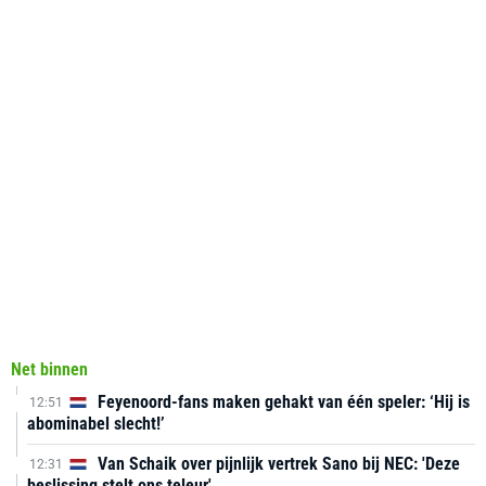
Net binnen
Feyenoord-fans maken gehakt van één speler: ‘Hij is
12:51
abominabel slecht!’
Van Schaik over pijnlijk vertrek Sano bij NEC: 'Deze
12:31
beslissing stelt ons teleur'