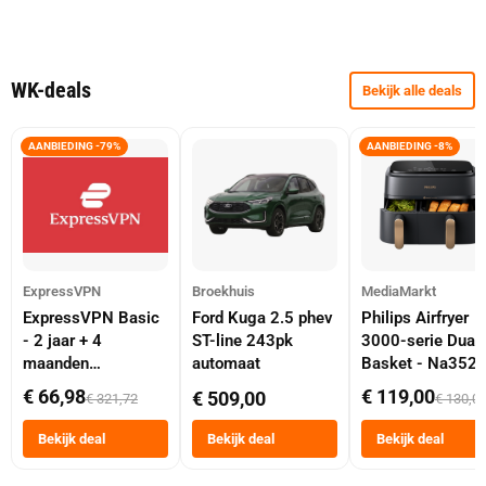
WK-deals
Bekijk alle deals
AANBIEDING -79%
AANBIEDING -8%
ExpressVPN
Broekhuis
MediaMarkt
ExpressVPN Basic
Ford Kuga 2.5 phev
Philips Airfryer
- 2 jaar + 4
ST-line 243pk
3000-serie Dual
maanden
automaat
Basket - Na352
abonnement
Dubbele Mand 9 
€ 66,98
€ 119,00
€ 509,00
€ 321,72
€ 130,0
Tot 6 Personen
Heteluchtfriteus
Bekijk deal
Bekijk deal
Bekijk deal
Zwart