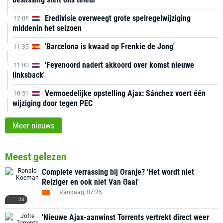
Eredivisie overweegt grote spelregelwijziging
12:06
middenin het seizoen
'Barcelona is kwaad op Frenkie de Jong'
11:35
'Feyenoord nadert akkoord over komst nieuwe
11:00
linksback'
Vermoedelijke opstelling Ajax: Sánchez voert één
10:51
wijziging door tegen PEC
Meer nieuws
Meest gelezen
Complete verrassing bij Oranje? 'Het wordt niet
Reiziger en ook niet Van Gaal'
Vandaag, 07:25
23
'Nieuwe Ajax-aanwinst Torrents vertrekt direct weer