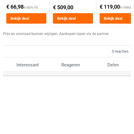
abonnement
Dubbele Mand 9 
€ 66,98
€ 119,00
€ 509,00
€ 321,72
€ 130,0
Tot 6 Personen
Heteluchtfriteus
Bekijk deal
Bekijk deal
Bekijk deal
Zwart
Prijs en voorraad kunnen wijzigen. Aankopen lopen via de partner.
0 reacties
Interessant
Reageren
Delen