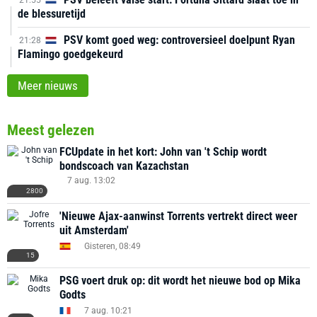
21:55
de blessuretijd
PSV komt goed weg: controversieel doelpunt Ryan
21:28
Flamingo goedgekeurd
Meer nieuws
Meest gelezen
FCUpdate in het kort: John van 't Schip wordt
bondscoach van Kazachstan
7 aug. 13:02
2800
'Nieuwe Ajax-aanwinst Torrents vertrekt direct weer
uit Amsterdam'
Gisteren, 08:49
15
PSG voert druk op: dit wordt het nieuwe bod op Mika
Godts
7 aug. 10:21