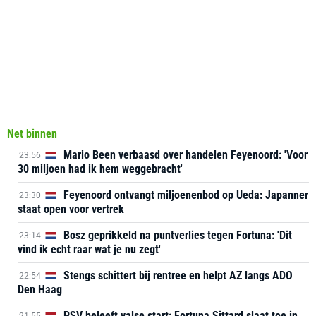
Net binnen
Mario Been verbaasd over handelen Feyenoord: 'Voor
23:56
30 miljoen had ik hem weggebracht'
Feyenoord ontvangt miljoenenbod op Ueda: Japanner
23:30
staat open voor vertrek
Bosz geprikkeld na puntverlies tegen Fortuna: 'Dit
23:14
vind ik echt raar wat je nu zegt'
Stengs schittert bij rentree en helpt AZ langs ADO
22:54
Den Haag
PSV beleeft valse start: Fortuna Sittard slaat toe in