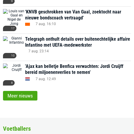
9
'KNVB geschrokken van Van Gaal, zoektocht naar
nieuwe bondscoach vertraagd'
7 aug. 16:10
17
Telegraph onthult details over buitenechtelijke affaire
Infantino met UEFA-medewerkster
7 aug. 23:14
10
'Ajax kan belletje Benfica verwachten: Jordi Cruijff
bereid miljoenenverlies te nemen'
7 aug. 12:49
8
Meer nieuws
Voetballers