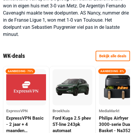
won in eigen huis met 3-0 van Metz. De Argentijn Fernando
Cavenaghi maakte twee doelpunten. AS Nancy, nummer drie
in de Franse Ligue 1, won met 1-0 van Toulouse. Het
doelpunt van Sebastien Puygrenier viel pas in de laatste
minuut.
WK-deals
Bekijk alle deals
AANBIEDING -79%
AANBIEDING -8%
ExpressVPN
Broekhuis
MediaMarkt
ExpressVPN Basic
Ford Kuga 2.5 phev
Philips Airfryer
- 2 jaar + 4
ST-line 243pk
3000-serie Dual
maanden
automaat
Basket - Na352