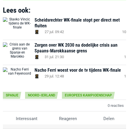
Lees ook:
Scheidsrechter WK-finale stopt per direct met
fluiten
27 jul. 09:42
10
Zorgen over WK 2030 na dodelijke crisis aan
Spaans-Marokkaanse grens
31 jul. 21:30
1
Nacho Ferri woest voor de tv tijdens WK-finale
29 jul. 12:48
1
SPANJE
NOORD-IERLAND
EUROPEES KAMPIOENSCHAP
0 reacties
Interessant
Reageren
Delen