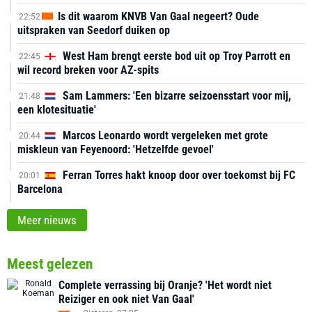
Is dit waarom KNVB Van Gaal negeert? Oude
22:52
uitspraken van Seedorf duiken op
West Ham brengt eerste bod uit op Troy Parrott en
22:45
wil record breken voor AZ-spits
Sam Lammers: 'Een bizarre seizoensstart voor mij,
21:48
een klotesituatie'
Marcos Leonardo wordt vergeleken met grote
20:44
miskleun van Feyenoord: 'Hetzelfde gevoel'
Ferran Torres hakt knoop door over toekomst bij FC
20:01
Barcelona
Meer nieuws
Meest gelezen
Complete verrassing bij Oranje? 'Het wordt niet
Reiziger en ook niet Van Gaal'