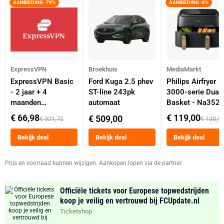
AANBIEDING -79%
AANBIEDING -8%
ExpressVPN
Broekhuis
MediaMarkt
ExpressVPN Basic
Ford Kuga 2.5 phev
Philips Airfryer
- 2 jaar + 4
ST-line 243pk
3000-serie Dual
maanden
automaat
Basket - Na352
abonnement
Dubbele Mand 9 
€ 66,98
€ 119,00
€ 509,00
€ 321,72
€ 130,0
Tot 6 Personen
Heteluchtfriteus
Bekijk deal
Bekijk deal
Bekijk deal
Zwart
Prijs en voorraad kunnen wijzigen. Aankopen lopen via de partner.
Officiële tickets voor Europese topwedstrijden
koop je veilig en vertrouwd bij FCUpdate.nl
Ticketshop