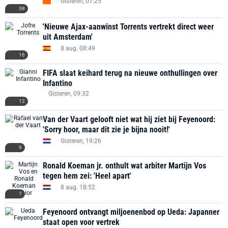
Gisteren, 07:25
38
'Nieuwe Ajax-aanwinst Torrents vertrekt direct weer
uit Amsterdam'
8 aug. 08:49
16
FIFA slaat keihard terug na nieuwe onthullingen over
Infantino
Gisteren, 09:32
12
Van der Vaart gelooft niet wat hij ziet bij Feyenoord:
'Sorry hoor, maar dit zie je bijna nooit!'
Gisteren, 19:26
9
Ronald Koeman jr. onthult wat arbiter Martijn Vos
tegen hem zei: 'Heel apart'
8 aug. 18:52
7
Feyenoord ontvangt miljoenenbod op Ueda: Japanner
staat open voor vertrek