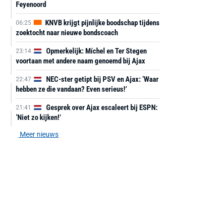
Feyenoord
KNVB krijgt pijnlijke boodschap tijdens
06:25
zoektocht naar nieuwe bondscoach
Opmerkelijk: Míchel en Ter Stegen
23:14
voortaan met andere naam genoemd bij Ajax
NEC-ster getipt bij PSV en Ajax: ‘Waar
22:47
hebben ze die vandaan? Even serieus!’
Gesprek over Ajax escaleert bij ESPN:
21:41
‘Niet zo kijken!’
Meer nieuws
AANBIEDING -40%
AANBIEDING -19%
MediaMarkt
Adidas
MediaMarkt