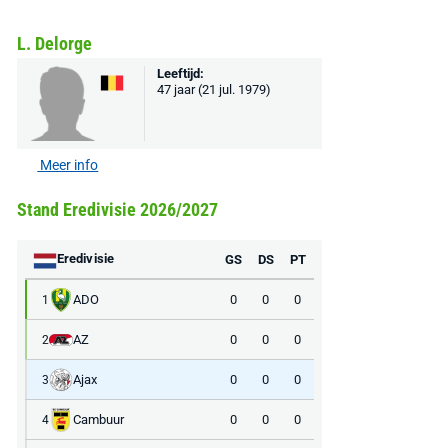
L. Delorge
Leeftijd:
47 jaar (21 jul. 1979)
Meer info
Stand Eredivisie 2026/2027
Eredivisie
GS
DS
PT
ADO
0
0
0
1
AZ
0
0
0
2
Ajax
0
0
0
3
Cambuur
0
0
0
4