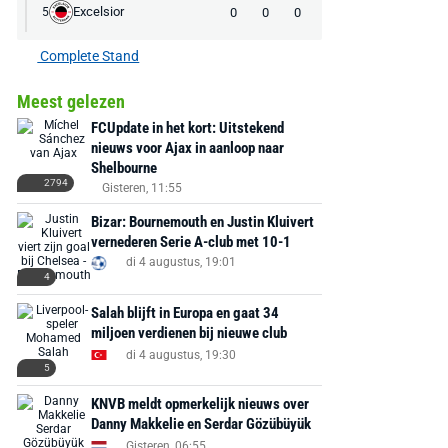
Excelsior
0
0
0
5
Complete Stand
Meest gelezen
FCUpdate in het kort: Uitstekend
nieuws voor Ajax in aanloop naar
Shelbourne
2794
Gisteren, 11:55
Bizar: Bournemouth en Justin Kluivert
vernederen Serie A-club met 10-1
di 4 augustus, 19:01
4
Salah blijft in Europa en gaat 34
miljoen verdienen bij nieuwe club
di 4 augustus, 19:30
5
KNVB meldt opmerkelijk nieuws over
Danny Makkelie en Serdar Gözübüyük
Gisteren, 06:55