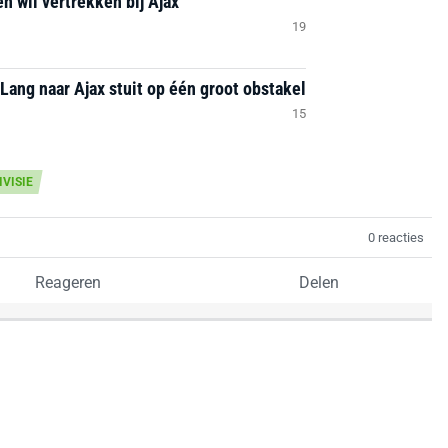
n wil vertrekken bij Ajax
19
Lang naar Ajax stuit op één groot obstakel
15
IVISIE
0 reacties
Reageren
Delen