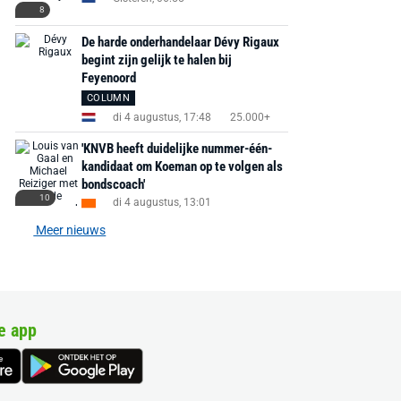
8
De harde onderhandelaar Dévy Rigaux
begint zijn gelijk te halen bij
Feyenoord
COLUMN
di 4 augustus, 17:48
25.000+
'KNVB heeft duidelijke nummer-één-
kandidaat om Koeman op te volgen als
bondscoach'
10
di 4 augustus, 13:01
Meer nieuws
e app