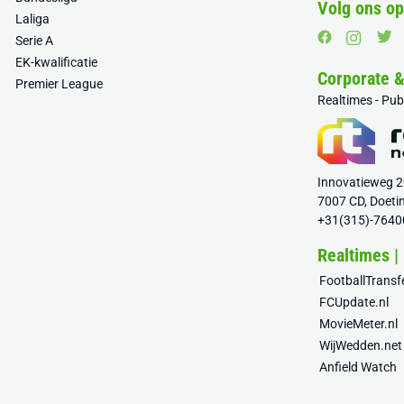
Volg ons op
Laliga
Serie A
EK-kwalificatie
Corporate 
Premier League
Realtimes - Pu
Innovatieweg 
7007 CD, Doeti
+31(315)-7640
Realtimes |
FootballTrans
FCUpdate.nl
MovieMeter.nl
WijWedden.net
Anfield Watch