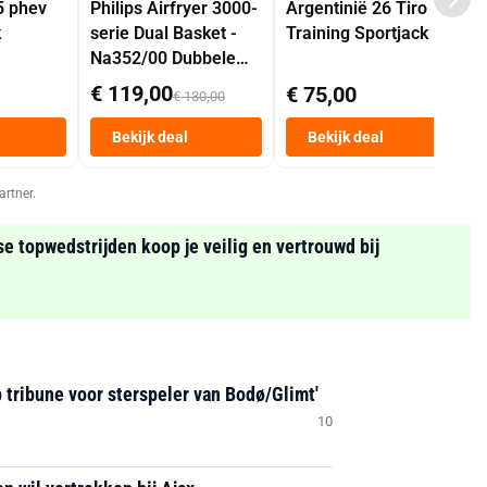
5 phev
Philips Airfryer 3000-
Argentinië 26 Tiro
k
serie Dual Basket -
Training Sportjack
Na352/00 Dubbele
Mand 9 L Tot 6
€ 119,00
€ 75,00
€ 130,00
Personen
Heteluchtfriteuse
Bekijk deal
Bekijk deal
Zwart
artner.
se topwedstrijden koop je veilig en vertrouwd bij
 tribune voor sterspeler van Bodø/Glimt'
10