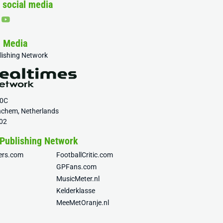
 social media
& Media
blishing Network
20C
nchem, Netherlands
02
 Publishing Network
fers.com
FootballCritic.com
GPFans.com
MusicMeter.nl
Kelderklasse
MeeMetOranje.nl