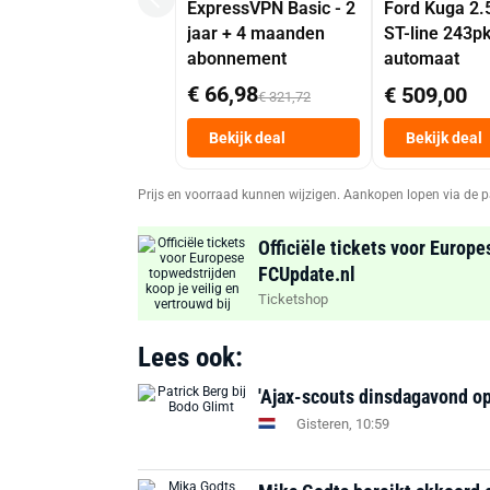
ExpressVPN Basic - 2
Ford Kuga 2.
jaar + 4 maanden
ST-line 243p
abonnement
automaat
€ 66,98
€ 509,00
€ 321,72
Bekijk deal
Bekijk deal
Prijs en voorraad kunnen wijzigen. Aankopen lopen via de p
Officiële tickets voor Europe
FCUpdate.nl
Ticketshop
Lees ook:
'Ajax-scouts dinsdagavond op
Gisteren, 10:59